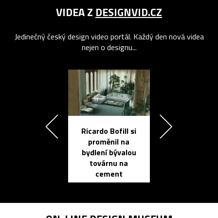
VIDEA Z
DESIGNVID.CZ
Jedinečný český design video portál. Každý den nová videa
nejen o designu...
Ricardo Bofill si
Přichází ten
proměnil na
propracovan
bydlení bývalou
elektronic
továrnu na
zápisník
cement
reMarkable