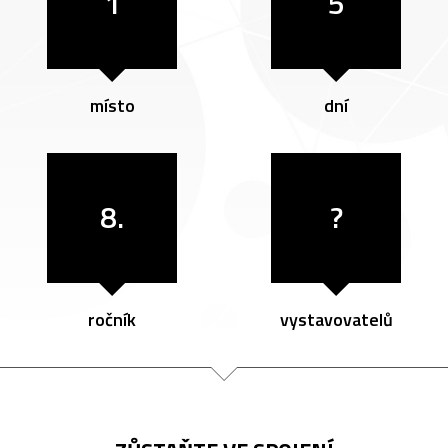
1
5
místo
dní
8.
?
ročník
vystavovatelů