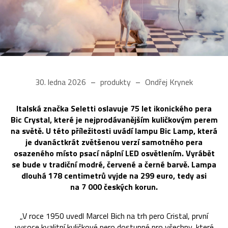
30. ledna 2026
produkty
Ondřej Krynek
Italská značka Seletti oslavuje 75 let ikonického pera
Bic Crystal, které je nejprodávanějším kuličkovým perem
na světě. U této příležitosti uvádí lampu Bic Lamp, která
je dvanáctkrát zvětšenou verzí samotného pera
osazeného místo psací náplní LED osvětlením. Vyrábět
se bude v tradiční modré, červené a černé barvě. Lampa
dlouhá 178 centimetrů vyjde na 299 euro, tedy asi
na 7 000 českých korun.
„V roce 1950 uvedl Marcel Bich na trh pero Cristal, první
vysoce kvalitní kuličkové pero dostupné pro všechny, které