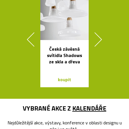
Česká závěsná
Mramorové s
svítidla Shadows
a polstrov
ze skla a dřeva
lavičky Po
koupit
koupit
VYBRANÉ AKCE Z
KALENDÁŘE
Nejdůležitější akce, výstavy, konference v oblasti designu u