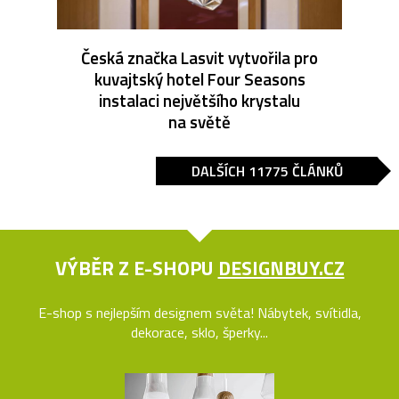
Česká značka Lasvit vytvořila pro
kuvajtský hotel Four Seasons
instalaci největšího krystalu
na světě
DALŠÍCH 11775 ČLÁNKŮ
VÝBĚR Z E-SHOPU
DESIGNBUY.CZ
E-shop s nejlepším designem světa! Nábytek, svítidla,
dekorace, sklo, šperky...