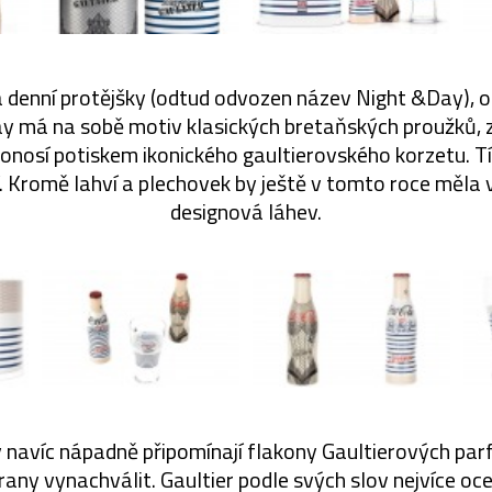
 a denní protějšky (odtud odvozen název Night &Day), od
ay má na sobě motiv klasických bretaňských proužků, z
onosí potiskem ikonického gaultierovského korzetu. T
. Kromě lahví a plechovek by ještě v tomto roce měla v
designová láhev.
 navíc nápadně připomínají flakony Gaultierových parf
ny vynachválit. Gaultier podle svých slov nejvíce oce