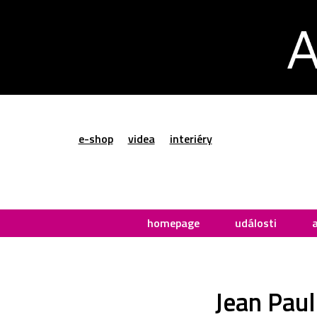
e-shop
videa
interiéry
homepage
události
Jean Paul