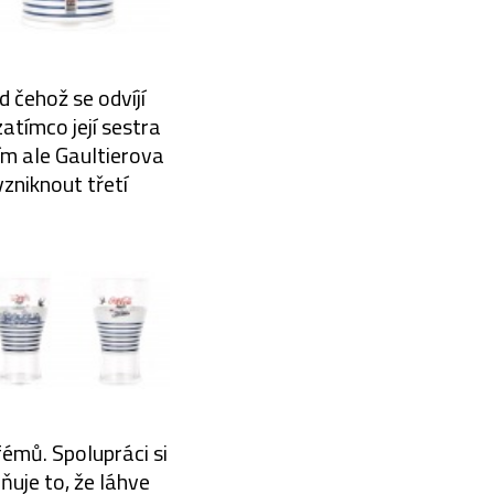
 čehož se odvíjí
atímco její sestra
ím ale Gaultierova
zniknout třetí
émů. Spolupráci si
ňuje to, že láhve