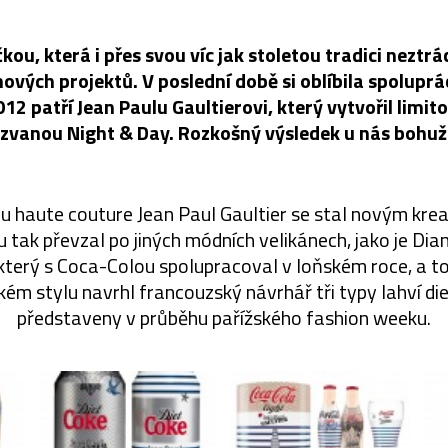
kou, která i přes svou víc jak stoletou tradici neztrá
nových projektů. V poslední době si oblíbila spoluprá
12 patří Jean Paulu Gaultierovi, který vytvořil limit
nazvanou Night & Day. Rozkošný výsledek u nás bohuž
u haute couture Jean Paul Gaultier se stal novým krea
 tak převzal po jiných módních velikánech, jako je Di
, který s Coca-Colou spolupracoval v loňském roce, a t
kém stylu navrhl francouzský návrhář tři typy lahví diet
představeny v průběhu pařížského fashion weeku.