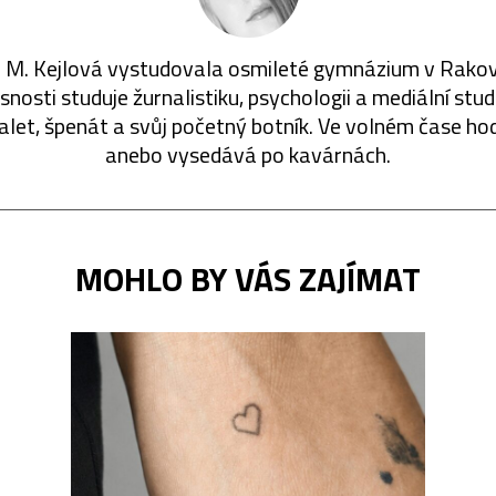
 M. Kejlová vystudovala osmileté gymnázium v Rakov
nosti studuje žurnalistiku, psychologii a mediální stu
alet, špenát a svůj početný botník. Ve volném čase ho
anebo vysedává po kavárnách.
MOHLO BY VÁS ZAJÍMAT