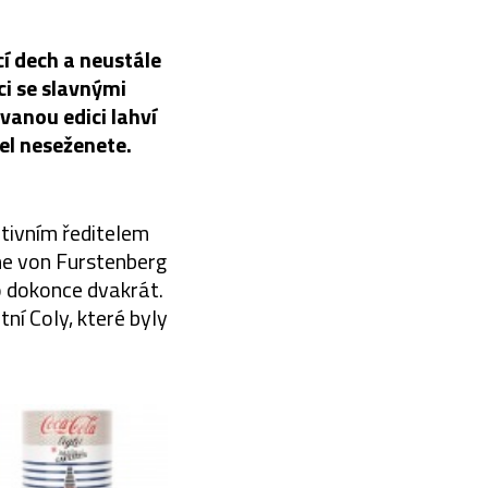
cí dech a neustále
ci se slavnými
ovanou edici lahví
el neseženete.
tivním ředitelem
ane von Furstenberg
o dokonce dvakrát.
ní Coly, které byly