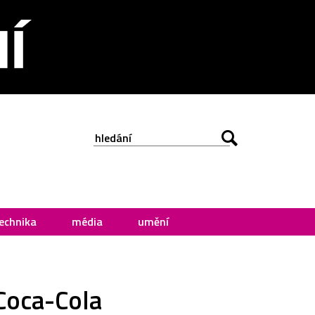
echnika
média
umění
 Coca-Cola