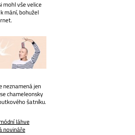
si mohl vše velice
k mání, bohužel
rnet.
ale neznamená jen
de se chameleonsky
loutkového šatníku.
 módní láhve
lá novináře