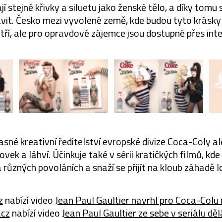
jí stejné křivky a siluetu jako ženské tělo, a díky tomu 
vit. Česko mezi vyvolené země, kde budou tyto krásky 
tří, ale pro opravdové zájemce jsou dostupné přes inte
sné kreativní ředitelství evropské divize Coca-Coly 
vek a láhví. Účinkuje také v sérii kratičkých filmů, k
a různých povoláních a snaží se přijít na kloub záhadě 
z
nabízí video
Jean Paul Gaultier navrhl pro Coca-Colu
.cz
nabízí video
Jean Paul Gaultier ze sebe v seriálu dě