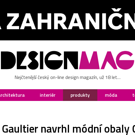
Nejčtenější český on-line design magazín, už 18 let…
architektura
interiér
produkty
móda
t
 Gaultier navrhl módní obaly