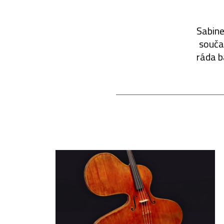
Sabine
součas
ráda b