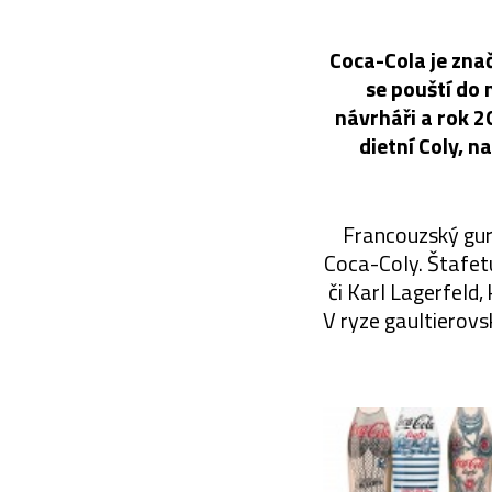
Coca-Cola je znač
se pouští do 
návrháři a rok 20
dietní Coly, 
Francouzský gur
Coca-Coly. Štafetu
či Karl Lagerfeld
V ryze gaultierovs