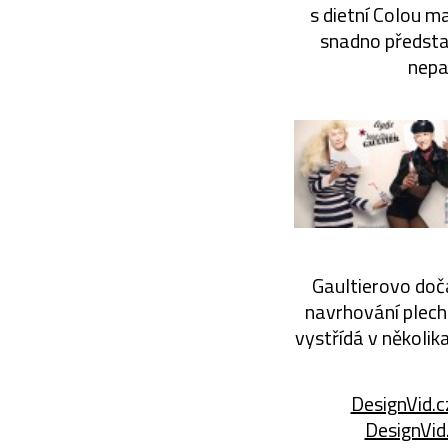
s dietní Colou ma
snadno předsta
nepa
Gaultierovo doča
navrhování plecho
vystřídá v několik
DesignVid.c
DesignVid