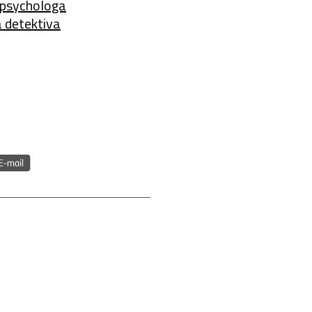
á psychologa
á detektiva