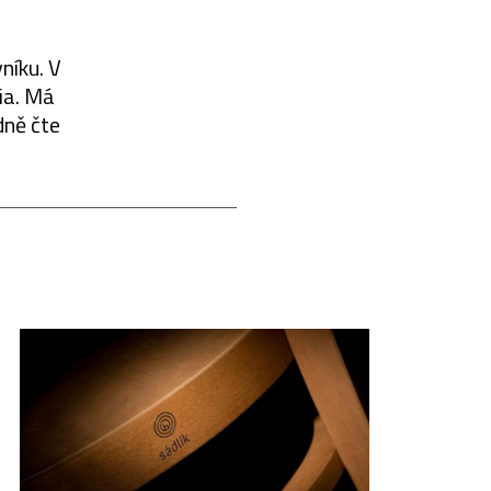
níku. V
dia. Má
dně čte