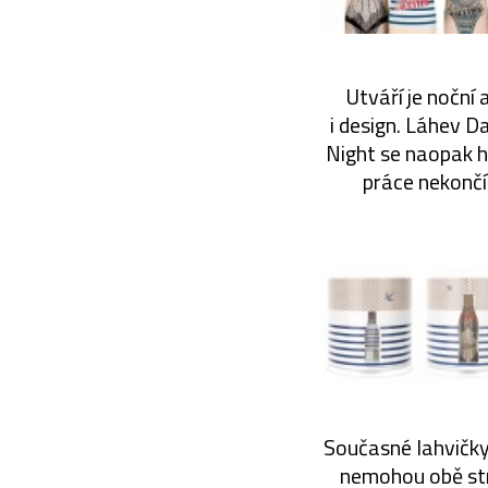
Utváří je noční
i design. Láhev D
Night se naopak h
práce nekončí
Současné lahvičky
nemohou obě stra