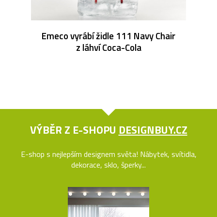
Emeco vyrábí židle 111 Navy Chair
z láhví Coca-Cola
VÝBĚR Z E-SHOPU
DESIGNBUY.CZ
E-shop s nejlepším designem světa! Nábytek, svítidla,
dekorace, sklo, šperky...