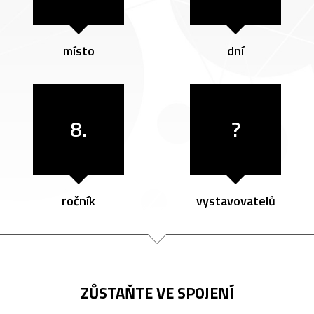
místo
dní
8.
?
ročník
vystavovatelů
ZŮSTAŇTE VE SPOJENÍ