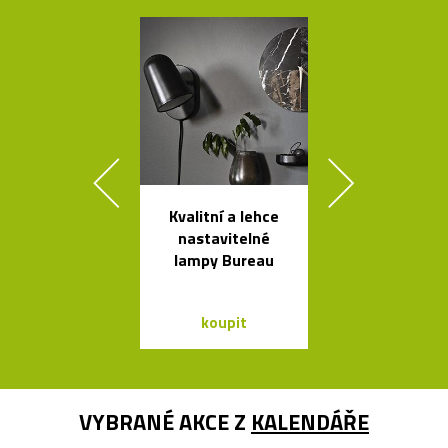
Kvalitní a lehce
Židle a stol
nastavitelné
kolekce I
lampy Bureau
Between 
&Traditio
koupit
koupit
VYBRANÉ AKCE Z
KALENDÁŘE