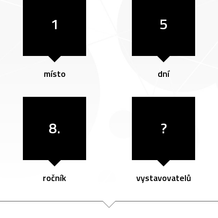
1
5
místo
dní
8.
?
ročník
vystavovatelů