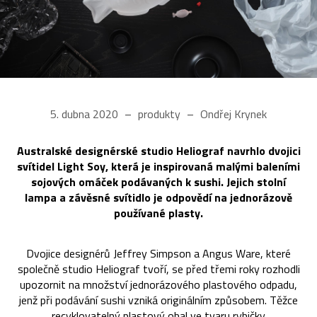
5. dubna 2020
produkty
Ondřej Krynek
Australské designérské studio Heliograf navrhlo dvojici
svítidel Light Soy, která je inspirovaná malými baleními
sojových omáček podávaných k sushi. Jejich stolní
lampa a závěsné svítidlo je odpovědí na jednorázově
používané plasty.
Dvojice designérů Jeffrey Simpson a Angus Ware, které
společně studio Heliograf tvoří, se před třemi roky rozhodli
upozornit na množství jednorázového plastového odpadu,
jenž při podávání sushi vzniká originálním způsobem. Těžce
recyklovatelný plastový obal ve tvaru rybičky