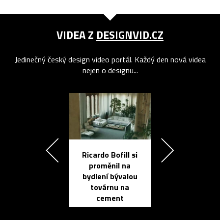
VIDEA Z
DESIGNVID.CZ
Jedinečný český design video portál. Každý den nová videa
nejen o designu...
Ricardo Bofill si
Přichází ten
proměnil na
propracovan
bydlení bývalou
elektronic
továrnu na
zápisník
cement
reMarkable