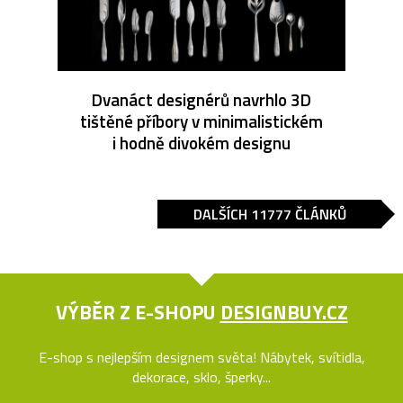
Dvanáct designérů navrhlo 3D
tištěné příbory v minimalistickém
i hodně divokém designu
DALŠÍCH 11777 ČLÁNKŮ
VÝBĚR Z E-SHOPU
DESIGNBUY.CZ
E-shop s nejlepším designem světa! Nábytek, svítidla,
dekorace, sklo, šperky...