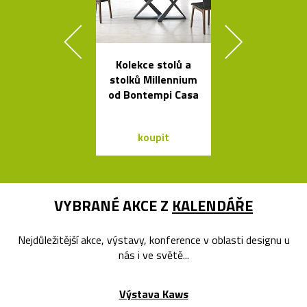
Kolekce stolů a
Prémiové ita
stolků Millennium
polstrova
od Bontempi Casa
postele o
Bontempi Le
Design
koupit
koupit
VYBRANÉ AKCE Z
KALENDÁŘE
Nejdůležitější akce, výstavy, konference v oblasti designu u
nás i ve světě...
Výstava Kaws