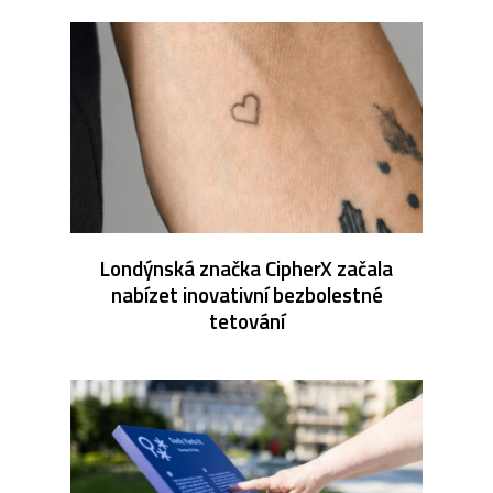
Londýnská značka CipherX začala
nabízet inovativní bezbolestné
tetování