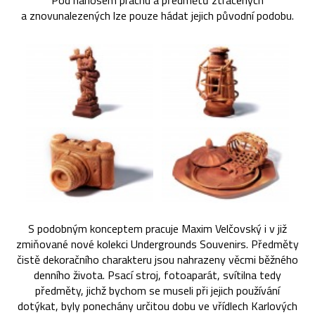
Pod nánosem prachu a předmětů ztracených
a znovunalezených lze pouze hádat jejich původní podobu.
S podobným konceptem pracuje Maxim Velčovský i v již
zmiňované nové kolekci Undergrounds Souvenirs. Předměty
čistě dekoračního charakteru jsou nahrazeny věcmi běžného
denního života. Psací stroj, fotoaparát, svítilna tedy
předměty, jichž bychom se museli při jejich používání
dotýkat, byly ponechány určitou dobu ve vřídlech Karlových