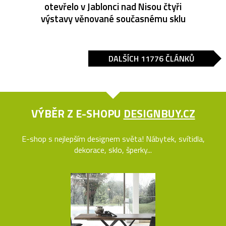
otevřelo v Jablonci nad Nisou čtyři
výstavy věnované současnému sklu
DALŠÍCH 11776 ČLÁNKŮ
VÝBĚR Z E-SHOPU
DESIGNBUY.CZ
E-shop s nejlepším designem světa! Nábytek, svítidla,
dekorace, sklo, šperky...