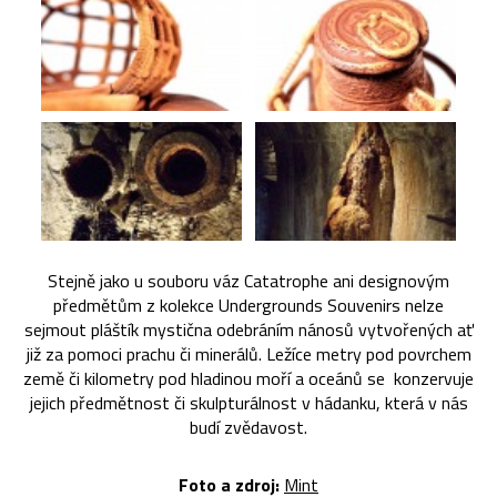
Stejně jako u souboru váz Catatrophe ani designovým
předmětům z kolekce Undergrounds Souvenirs nelze
sejmout pláštík mystična odebráním nánosů vytvořených ať
již za pomoci prachu či minerálů. Ležíce metry pod povrchem
země či kilometry pod hladinou moří a oceánů se konzervuje
jejich předmětnost či skulpturálnost v hádanku, která v nás
budí zvědavost.
Foto a zdroj:
Mint