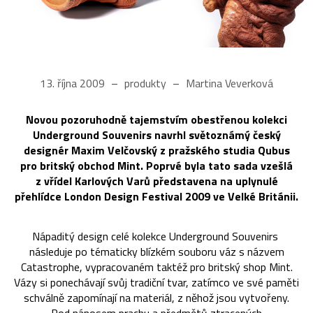
13. října 2009
produkty
Martina Veverková
Novou pozoruhodně tajemstvím obestřenou kolekci
Underground Souvenirs navrhl světoznámý český
designér Maxim Velčovský z pražského studia Qubus
pro britský obchod Mint. Poprvé byla tato sada vzešlá
z vřídel Karlových Varů představena na uplynulé
přehlídce London Design Festival 2009 ve Velké Británii.
Nápaditý design celé kolekce Underground Souvenirs
následuje po tématicky blízkém souboru váz s názvem
Catastrophe, vypracovaném taktéž pro britský shop Mint.
Vázy si ponechávají svůj tradiční tvar, zatímco ve své paměti
schválně zapomínají na materiál, z něhož jsou vytvořeny.