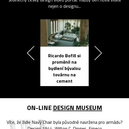
nejen o designu...
Ricardo Bofill si
Přichází ten
proměnil na
propracovan
bydlení bývalou
elektronic
továrnu na
zápisník
cement
reMarkable
ON-LINE
DESIGN MUSEUM
Víte, že židle Navy Chair byla původně navržena pro armádu?
Design 1944, Wilton C. Dinges, Emeco