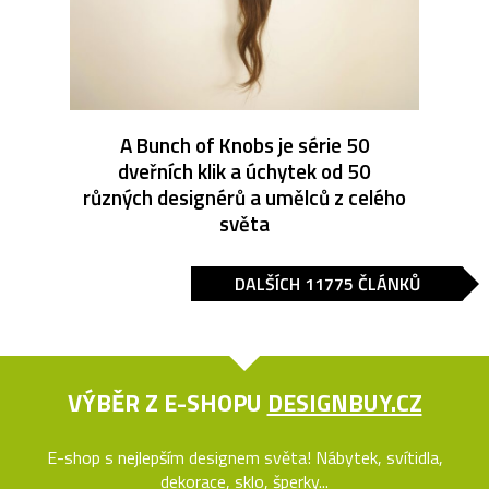
A Bunch of Knobs je série 50
dveřních klik a úchytek od 50
různých designérů a umělců z celého
světa
DALŠÍCH 11775 ČLÁNKŮ
VÝBĚR Z E-SHOPU
DESIGNBUY.CZ
E-shop s nejlepším designem světa! Nábytek, svítidla,
dekorace, sklo, šperky...