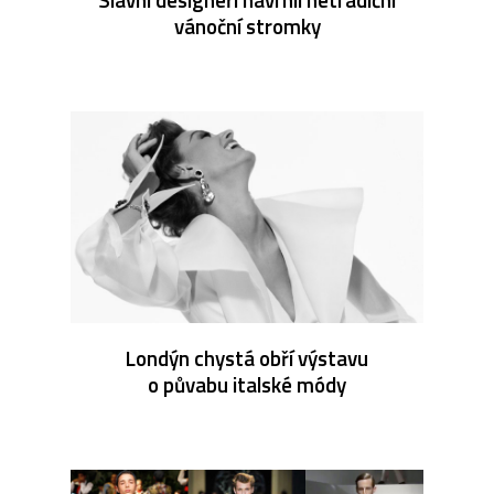
vánoční stromky
Londýn chystá obří výstavu
o půvabu italské módy