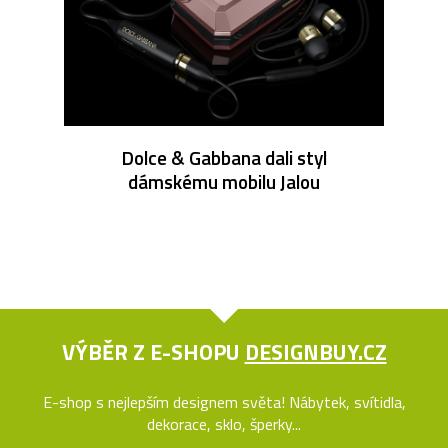
Dolce & Gabbana dali styl
dámskému mobilu Jalou
VÝBĚR Z E-SHOPU
DESIGNBUY.CZ
E-shop s nejlepším designem světa! Nábytek, svítidla,
dekorace, sklo, šperky...