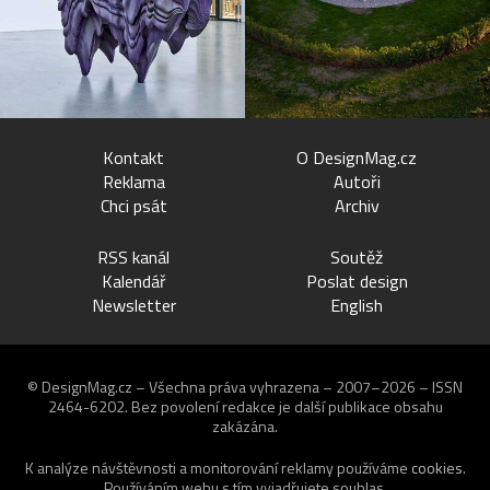
Kontakt
O DesignMag.cz
Reklama
Autoři
Chci psát
Archiv
RSS kanál
Soutěž
Kalendář
Poslat design
Newsletter
English
© DesignMag.cz – Všechna práva vyhrazena – 2007–2026 – ISSN
2464-6202.
Bez povolení redakce je další publikace obsahu
zakázána.
K analýze návštěvnosti a monitorování reklamy používáme
cookies
.
Používáním webu s tím vyjadřujete souhlas.