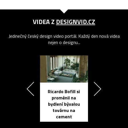
VIDEA Z
DESIGNVID.CZ
Jedinečný český design video portál. Každý den nová videa
nejen o designu...
Ricardo Bofill si
Přichází ten
proměnil na
propracovan
bydlení bývalou
elektronic
továrnu na
zápisník
cement
reMarkable