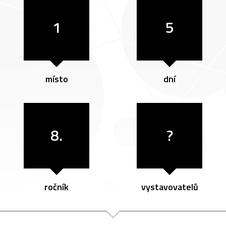
1
5
místo
dní
8.
?
ročník
vystavovatelů