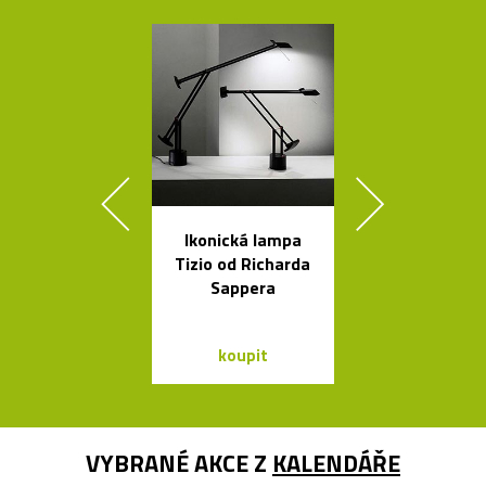
Ikonická lampa
Závěsná svít
Tizio od Richarda
Grape inspir
Sappera
hrozny
koupit
koupit
VYBRANÉ AKCE Z
KALENDÁŘE