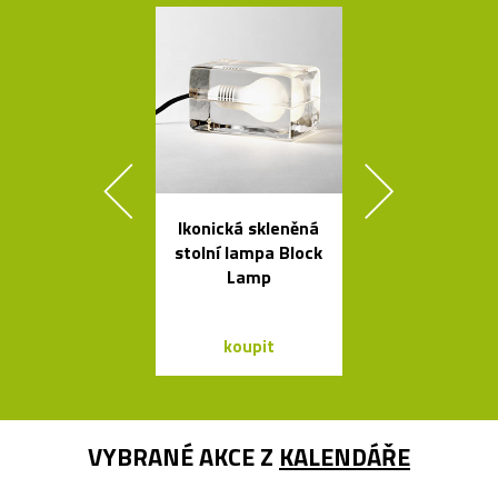
Ikonická skleněná
České křišťá
stolní lampa Block
sklenice 
Lamp
britskéh
designér
koupit
koupit
VYBRANÉ AKCE Z
KALENDÁŘE