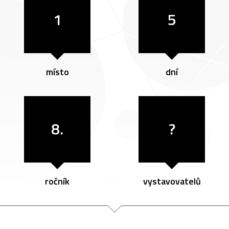
1
5
místo
dní
8.
?
ročník
vystavovatelů