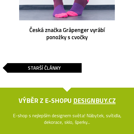
Česká značka Gråpenger vyrábí
ponožky s cvočky
STARŠÍ ČLÁNKY
VÝBĚR Z E-SHOPU
DESIGNBUY.CZ
E-shop s nejlepším designem světa! Nábytek, svítidla,
dekorace, sklo, šperky...