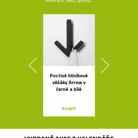
Poctivé hliníkové
Čeští sklen
věšáky Arrow v
ptáci jako sví
černé a bílé
Night Bir
koupit
koupit