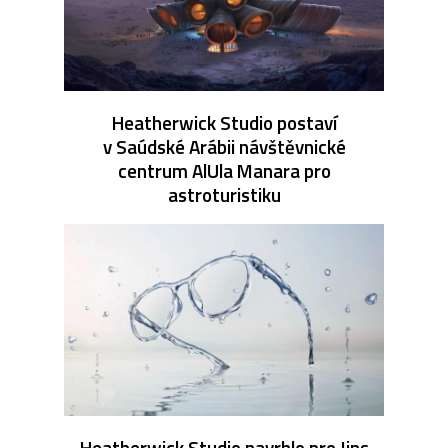
Heatherwick Studio postaví
v Saúdské Arábii návštěvnické
centrum AlUla Manara pro
astroturistiku
Heatherwick Studio navrhlo pro Jins