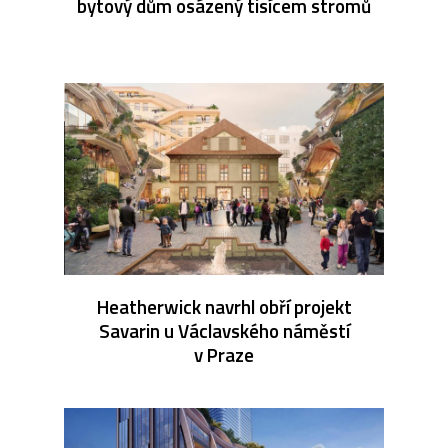
bytový dům osázený tisícem stromů
Heatherwick navrhl obří projekt
Savarin u Václavského náměstí
v Praze