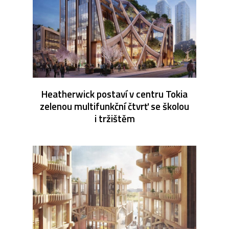
Heatherwick postaví v centru Tokia
zelenou multifunkční čtvrť se školou
i tržištěm