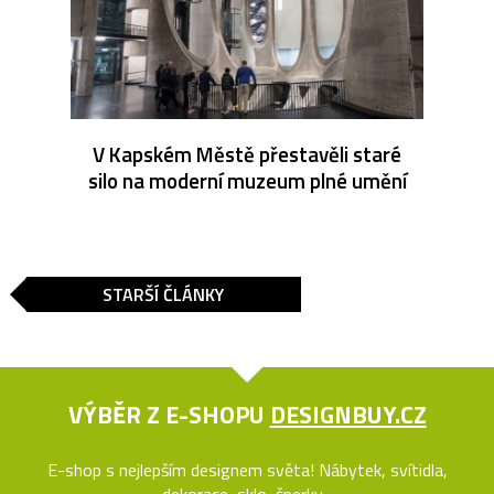
V Kapském Městě přestavěli staré
silo na moderní muzeum plné umění
STARŠÍ ČLÁNKY
VÝBĚR Z E-SHOPU
DESIGNBUY.CZ
E-shop s nejlepším designem světa! Nábytek, svítidla,
dekorace, sklo, šperky...