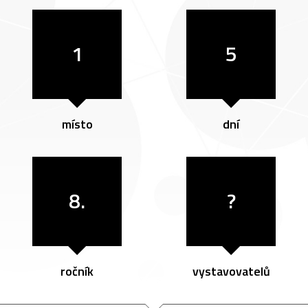
1
5
místo
dní
8.
?
ročník
vystavovatelů