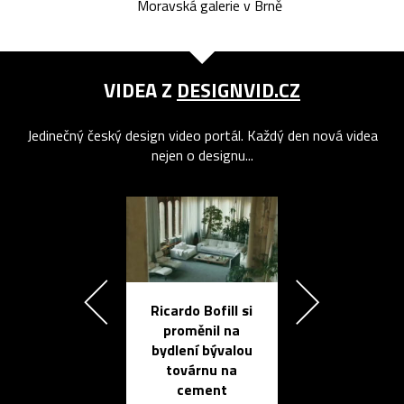
Moravská galerie v Brně
VIDEA Z
DESIGNVID.CZ
Jedinečný český design video portál. Každý den nová videa
nejen o designu...
Ricardo Bofill si
Přichází ten
proměnil na
propracovan
bydlení bývalou
elektronic
továrnu na
zápisník
cement
reMarkable