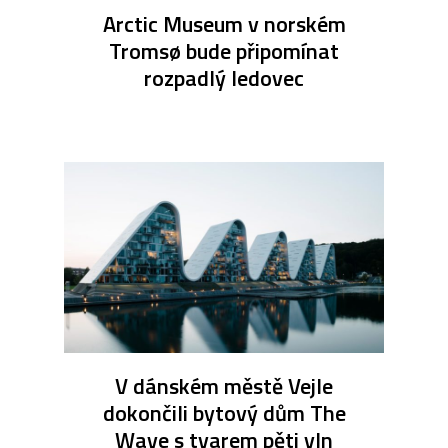
Arctic Museum v norském
Tromsø bude připomínat
rozpadlý ledovec
V dánském městě Vejle
dokončili bytový dům The
Wave s tvarem pěti vln