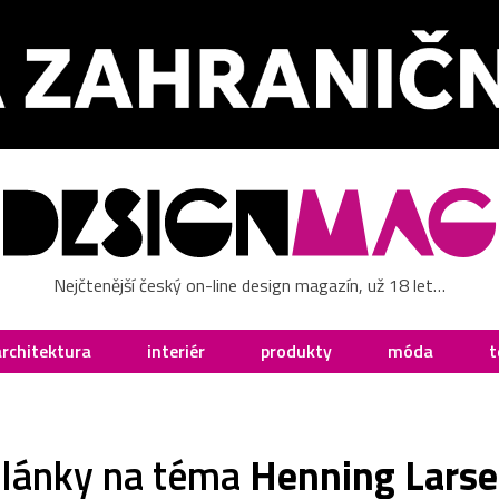
Nejčtenější český on-line design magazín, už 18 let…
architektura
interiér
produkty
móda
t
lánky na téma
Henning Lars