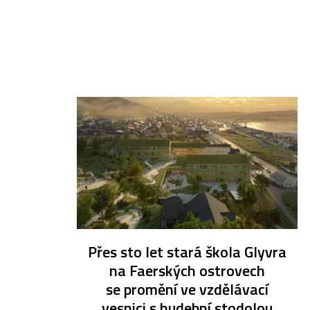
Přes sto let stará škola Glyvra
na Faerských ostrovech
se promění ve vzdělávací
vesnici s hudební stodolou