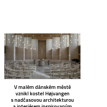
V malém dánském městě
vznikl kostel Højvangen
s nadčasovou architekturou
a interiérem inspirovaným