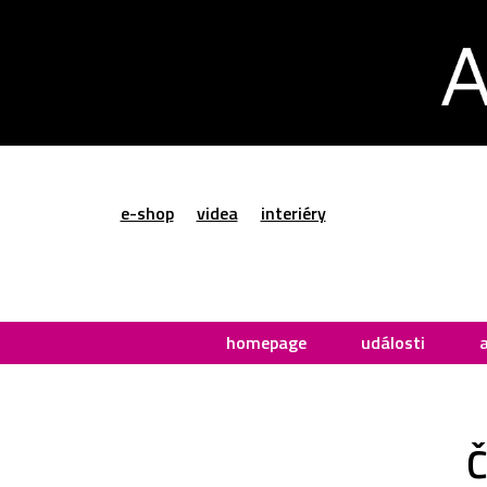
e-shop
videa
interiéry
homepage
události
Č