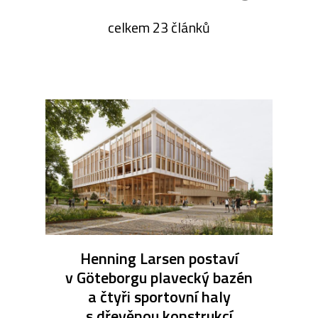
celkem 23 článků
Henning Larsen postaví
v Göteborgu plavecký bazén
a čtyři sportovní haly
s dřevěnou konstrukcí