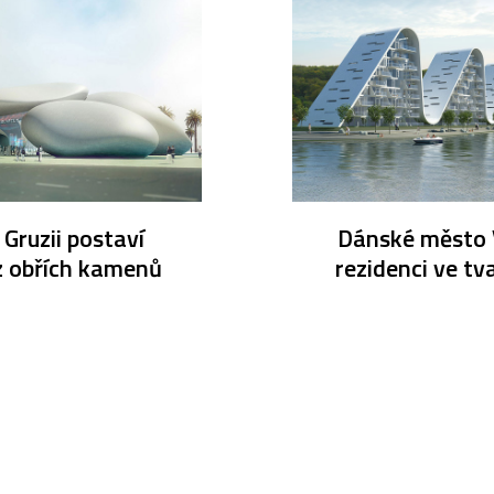
Gruzii postaví
Dánské město V
z obřích kamenů
rezidenci ve tva