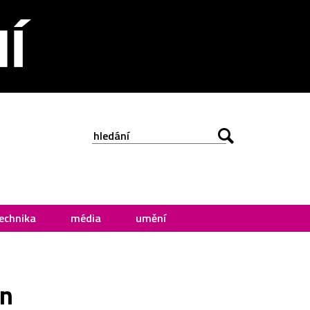
echnika
média
umění
en