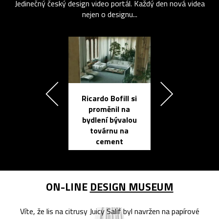
Jedinečný český design video portál. Každý den nová videa
nejen o designu...
Ricardo Bofill si
Přichází ten
proměnil na
propracovan
bydlení bývalou
elektronic
továrnu na
zápisník
cement
reMarkable
ON-LINE
DESIGN MUSEUM
Víte, že lis na citrusy Juicy Salif byl navržen na papírové