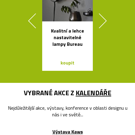
Kvalitní a lehce
Svítící mrak 
nastavitelné
XL od Fran
lampy Bureau
Gehryho
koupit
koupit
VYBRANÉ AKCE Z
KALENDÁŘE
Nejdůležitější akce, výstavy, konference v oblasti designu u
nás i ve světě...
Výstava Kaws