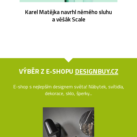
Karel Matějka navrhl němého sluhu
a věšák Scale
VÝBĚR Z E-SHOPU
DESIGNBUY.CZ
E-shop s nejlepším designem světa! Nábytek, svítidla,
dekorace, sklo, šperky...