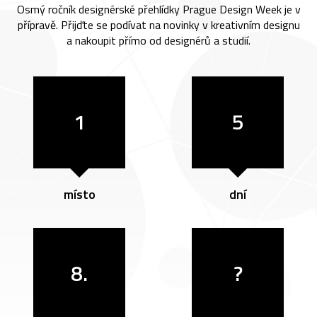
Osmý ročník designérské přehlídky Prague Design Week je v
přípravě. Přijďte se podívat na novinky v kreativním designu
a nakoupit přímo od designérů a studií.
1
5
místo
dní
8.
?