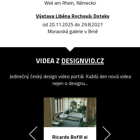
Weil am Rhein, Německo
Výstava Liběna Rochová: Doteky
od 20.11.2025 do 29.8.2027
Moravská galerie v Brně
VIDEA Z
DESIGNVID.CZ
Jedinečný český design video portál. Každý den nová videa
nejen o designu...
Ricardo Bofill si
Přichází ten