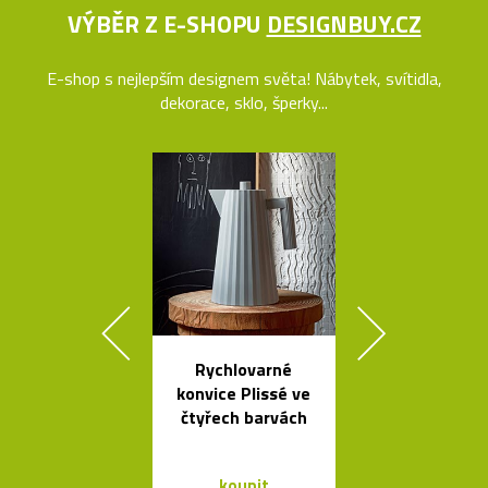
VÝBĚR Z E-SHOPU
DESIGNBUY.CZ
E-shop s nejlepším designem světa! Nábytek, svítidla,
dekorace, sklo, šperky...
Rychlovarné
Česká svíti
konvice Plissé ve
Soap fouk
čtyřech barvách
ručně bez f
koupit
koupit