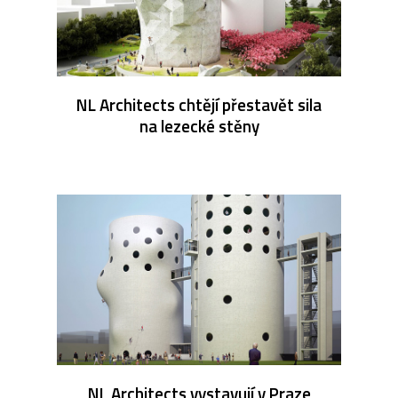
NL Architects chtějí přestavět sila
na lezecké stěny
NL Architects vystavují v Praze