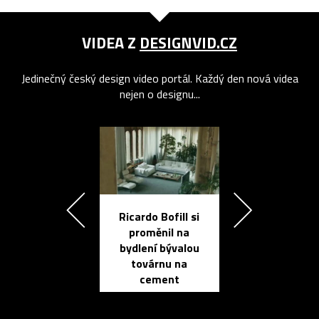
VIDEA Z
DESIGNVID.CZ
Jedinečný český design video portál. Každý den nová videa
nejen o designu...
Ricardo Bofill si
Přichází ten
proměnil na
propracovan
bydlení bývalou
elektronic
továrnu na
zápisník
cement
reMarkable