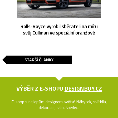
Rolls-Royce vyrobil sběrateli na míru
svůj Cullinan ve speciální oranžové
STARŠÍ ČLÁNKY
VÝBĚR Z E-SHOPU
DESIGNBUY.CZ
E-shop s nejlepším designem světa! Nábytek, svítidla,
dekorace, sklo, šperky...