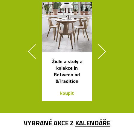
Židle a stoly z
Výkonné cy
kolekce In
svítilny o
Between od
Bookma
&Tradition
koupit
koupit
VYBRANÉ AKCE Z
KALENDÁŘE