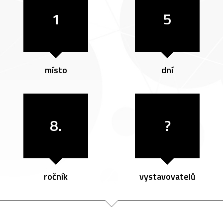
1
5
místo
dní
8.
?
ročník
vystavovatelů