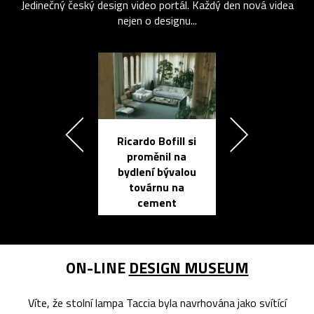
Jedinečný český design video portál. Každý den nová videa
nejen o designu...
Ricardo Bofill si
Přichází ten
proměnil na
propracovan
bydlení bývalou
elektronic
továrnu na
zápisník
cement
reMarkable
ON-LINE
DESIGN MUSEUM
Víte, že stolní lampa Taccia byla navrhována jako svítící