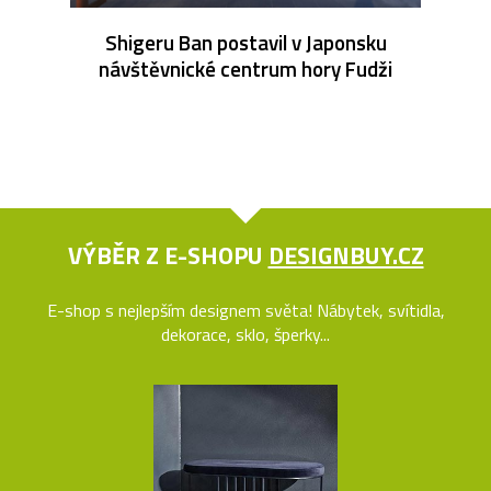
Shigeru Ban postavil v Japonsku
návštěvnické centrum hory Fudži
VÝBĚR Z E-SHOPU
DESIGNBUY.CZ
E-shop s nejlepším designem světa! Nábytek, svítidla,
dekorace, sklo, šperky...