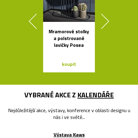
Mramorové stolky
Ikonická skl
a polstrované
stolní lampa 
lavičky Posea
Lamp
koupit
koupit
VYBRANÉ AKCE Z
KALENDÁŘE
Nejdůležitější akce, výstavy, konference v oblasti designu u
nás i ve světě...
Výstava Kaws