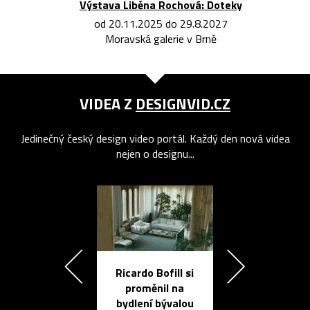
Výstava Liběna Rochová: Doteky
od 20.11.2025 do 29.8.2027
Moravská galerie v Brně
VIDEA Z
DESIGNVID.CZ
Jedinečný český design video portál. Každý den nová videa
nejen o designu...
Ricardo Bofill si
Přichází ten
proměnil na
propracovan
bydlení bývalou
elektronic