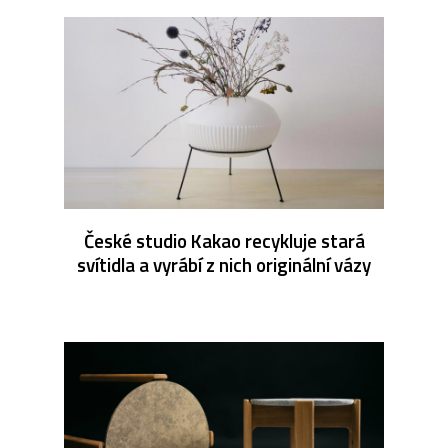
České studio Kakao recykluje stará
svítidla a vyrábí z nich originální vázy