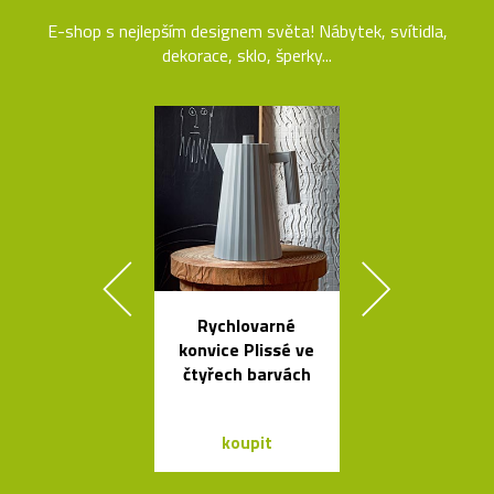
E-shop s nejlepším designem světa! Nábytek, svítidla,
dekorace, sklo, šperky...
Rychlovarné
Kolekce svít
konvice Plissé ve
Flowerpot 
čtyřech barvách
Vernera Pan
koupit
koupit