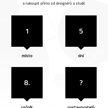
a nakoupit přímo od designérů a studií.
1
5
místo
dní
8.
?
ročník
vystavovatelů