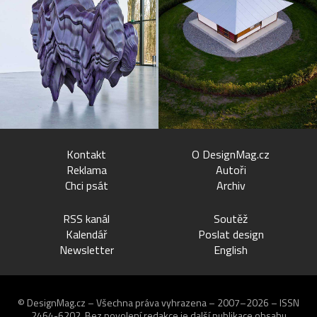
Kontakt
O DesignMag.cz
Reklama
Autoři
Chci psát
Archiv
RSS kanál
Soutěž
Kalendář
Poslat design
Newsletter
English
© DesignMag.cz – Všechna práva vyhrazena – 2007–2026 – ISSN
2464-6202.
Bez povolení redakce je další publikace obsahu