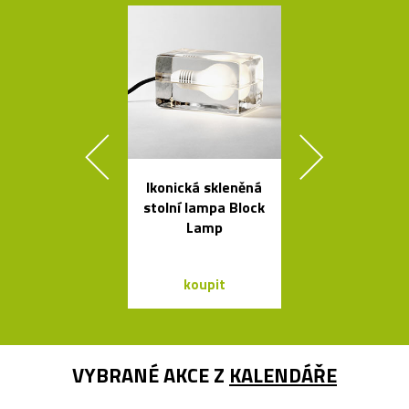
Ikonická skleněná
Česká miska 
stolní lampa Block
s ukrytý
Lamp
srdečním tv
koupit
koupit
VYBRANÉ AKCE Z
KALENDÁŘE