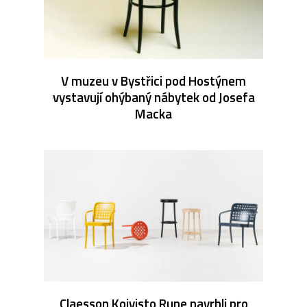
V muzeu v Bystřici pod Hostýnem
vystavují ohýbaný nábytek od Josefa
Macka
Claesson Koivisto Rune navrhli pro