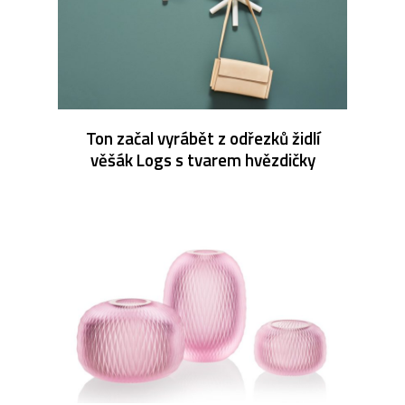
Ton začal vyrábět z odřezků židlí
věšák Logs s tvarem hvězdičky