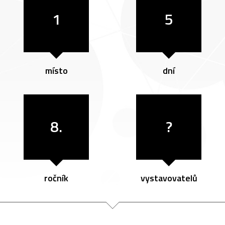
1
5
místo
dní
8.
?
ročník
vystavovatelů