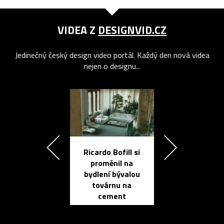
VIDEA Z
DESIGNVID.CZ
Jedinečný český design video portál. Každý den nová videa
nejen o designu...
Ricardo Bofill si
Přichází ten
proměnil na
propracovan
bydlení bývalou
elektronic
továrnu na
zápisník
cement
reMarkable