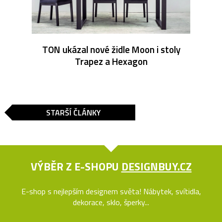
TON ukázal nové židle Moon i stoly
Trapez a Hexagon
STARŠÍ ČLÁNKY
VÝBĚR Z E-SHOPU
DESIGNBUY.CZ
E-shop s nejlepším designem světa! Nábytek, svítidla,
dekorace, sklo, šperky...