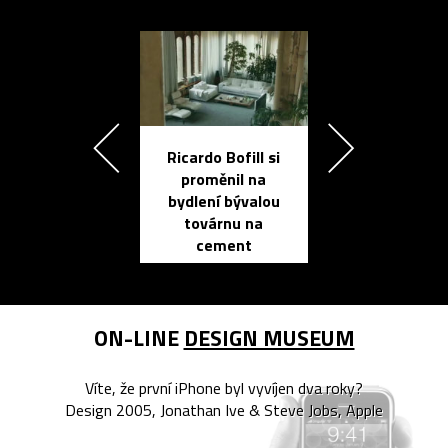
Ricardo Bofill si
Přichází ten
proměnil na
propracovan
bydlení bývalou
elektronic
továrnu na
zápisník
cement
reMarkable
ON-LINE
DESIGN MUSEUM
Víte, že první iPhone byl vyvíjen dva roky?
Design 2005, Jonathan Ive & Steve Jobs, Apple