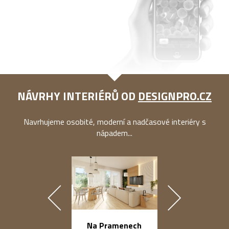
NÁVRHY INTERIÉRŮ OD
DESIGNPRO.CZ
Navrhujeme osobité, moderní a nadčasové interiéry s
nápadem...
náměstí Na Ba
Na Pramenech