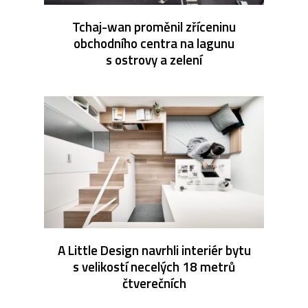
Tchaj-wan proměnil zříceninu
obchodního centra na lagunu
s ostrovy a zelení
A Little Design navrhli interiér bytu
s velikostí necelých 18 metrů
čtverečních