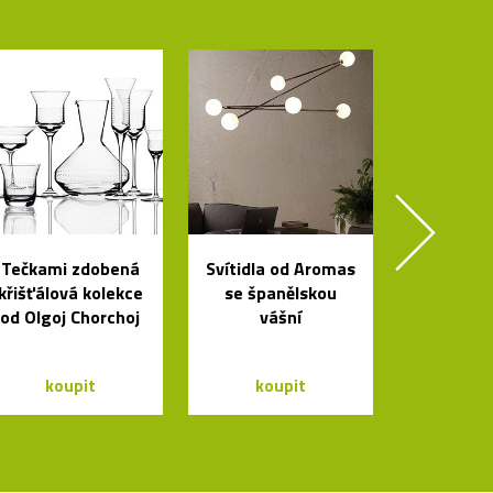
Tečkami zdobená
Svítidla od Aromas
křišťálová kolekce
se španělskou
od Olgoj Chorchoj
vášní
koupit
koupit