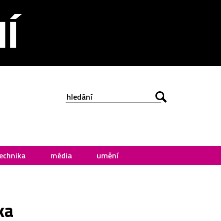
echnika
média
umění
ka