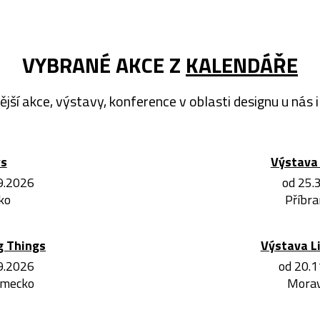
VYBRANÉ AKCE Z
KALENDÁŘE
ější akce, výstavy, konference v oblasti designu u nás i 
ws
Výstava 
.9.2026
od 25.
ko
Příbra
g Things
Výstava L
.9.2026
od 20.1
ěmecko
Morav