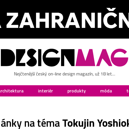
Nejčtenější český on-line design magazín, už 18 let…
architektura
interiér
produkty
móda
t
lánky na téma
Tokujin Yoshio