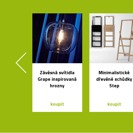
Závěsná svítidla
Minimalistické
Grape inspirovaná
dřevěné schůdky
hrozny
Step
koupit
koupit