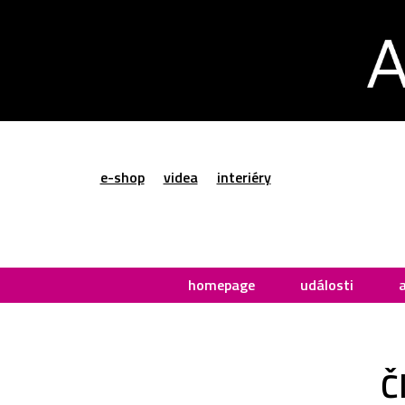
e-shop
videa
interiéry
homepage
události
Č