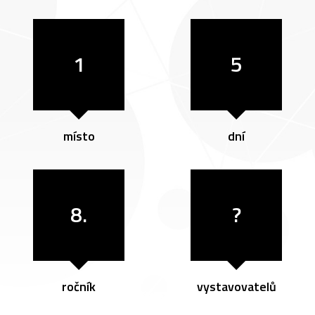
1
5
místo
dní
8.
?
ročník
vystavovatelů