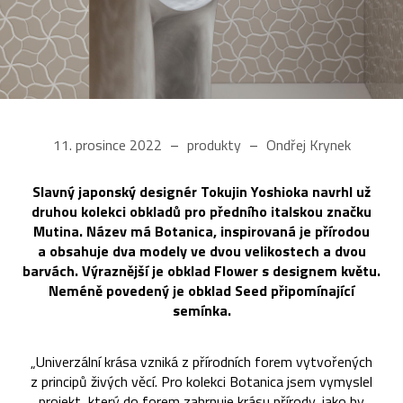
11. prosince 2022
produkty
Ondřej Krynek
Slavný japonský designér Tokujin Yoshioka navrhl už
druhou kolekci obkladů pro předního italskou značku
Mutina. Název má Botanica, inspirovaná je přírodou
a obsahuje dva modely ve dvou velikostech a dvou
barvách. Výraznější je obklad Flower s designem květu.
Neméně povedený je obklad Seed připomínající
semínka.
„Univerzální krása vzniká z přírodních forem vytvořených
z principů živých věcí. Pro kolekci Botanica jsem vymyslel
projekt, který do forem zahrnuje krásu přírody, jako by