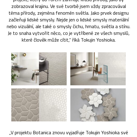
zobrazoval krajinu. Ve své tvorbě jsem vždy zpracovával
téma přírody, zejména fenomén světla. Jako prvek designu
začleňuji lidské smysly. Nejde jen o lidské smysly materiální
nebo vizuální, ale také o smysly čichu, hmatu, světla a stínu.
Je to snaha vytvořit něco, co je vytříbené ze všech smyslů,
které člověk může cítit,“ říká Tokujin Yoshioka.
„V projektu Botanica znovu vyjadřuje Tokujin Yoshioka své