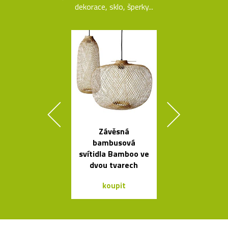
dekorace, sklo, šperky...
Závěsná
Čalouněná ši
bambusová
židle Kuga
svítidla Bamboo ve
Bontempi C
dvou tvarech
koupit
koupit