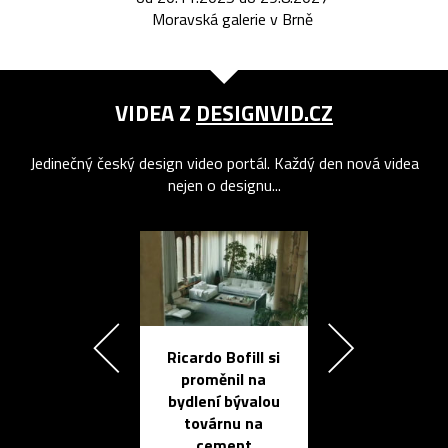
Moravská galerie v Brně
VIDEA Z
DESIGNVID.CZ
Jedinečný český design video portál. Každý den nová videa
nejen o designu...
Ricardo Bofill si
Přichází ten
proměnil na
propracovan
bydlení bývalou
elektronic
továrnu na
zápisník
cement
reMarkable