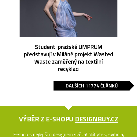
Studenti pražské UMPRUM
představují v Miláně projekt Wasted
Waste zaměřený na textilní
recyklaci
DALŠÍCH 11774 ČLÁNKŮ
VÝBĚR Z E-SHOPU
DESIGNBUY.CZ
E-shop s nejlepším designem světa! Nábytek, svítidla,