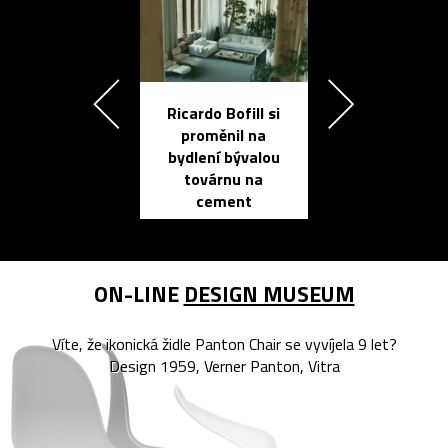
Ricardo Bofill si
Přichází ten
proměnil na
propracovan
bydlení bývalou
elektronic
továrnu na
zápisník
cement
reMarkable
ON-LINE
DESIGN MUSEUM
Víte, že ikonická židle Panton Chair se vyvíjela 9 let?
Design 1959, Verner Panton, Vitra