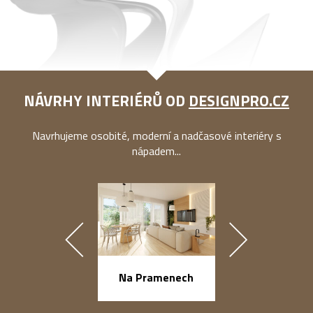
NÁVRHY INTERIÉRŮ OD
DESIGNPRO.CZ
Navrhujeme osobité, moderní a nadčasové interiéry s
nápadem...
náměstí Na Ba
Na Pramenech