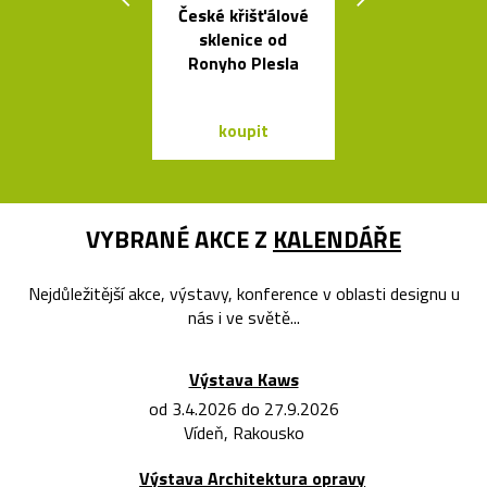
České křišťálové
České křišťá
sklenice od
sklenice 
Ronyho Plesla
britskéh
designér
koupit
koupit
VYBRANÉ AKCE Z
KALENDÁŘE
Nejdůležitější akce, výstavy, konference v oblasti designu u
nás i ve světě...
Výstava Kaws
od 3.4.2026 do 27.9.2026
Vídeň, Rakousko
Výstava Architektura opravy