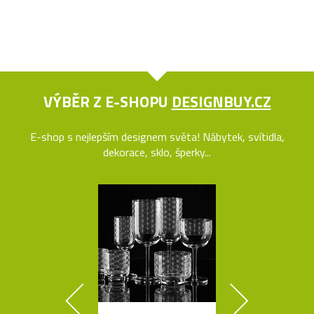
VÝBĚR Z E-SHOPU
DESIGNBUY.CZ
E-shop s nejlepším designem světa! Nábytek, svítidla,
dekorace, sklo, šperky...