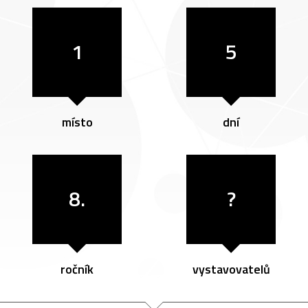
1
5
místo
dní
8.
?
ročník
vystavovatelů