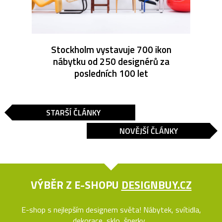
Stockholm vystavuje 700 ikon
nábytku od 250 designérů za
posledních 100 let
STARŠÍ ČLÁNKY
NOVĚJŠÍ ČLÁNKY
VÝBĚR Z E-SHOPU
DESIGNBUY.CZ
E-shop s nejlepším designem světa! Nábytek, svítidla,
dekorace, sklo, šperky...