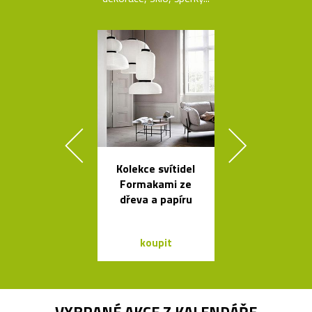
Kolekce svítidel
Mramorové s
Formakami ze
a polstrov
dřeva a papíru
lavičky Po
koupit
koupit
VYBRANÉ AKCE Z
KALENDÁŘE