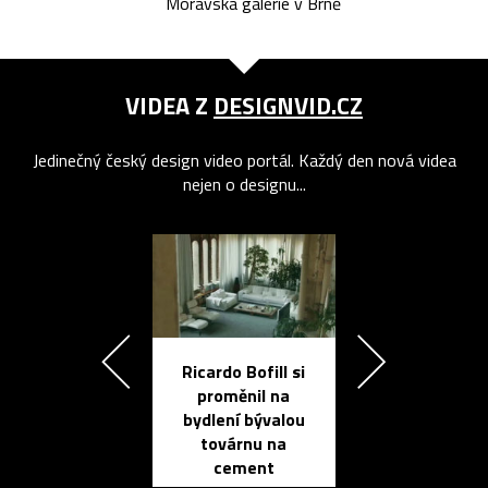
Moravská galerie v Brně
VIDEA Z
DESIGNVID.CZ
Jedinečný český design video portál. Každý den nová videa
nejen o designu...
Ricardo Bofill si
Přichází ten
proměnil na
propracovan
bydlení bývalou
elektronic
továrnu na
zápisník
cement
reMarkable