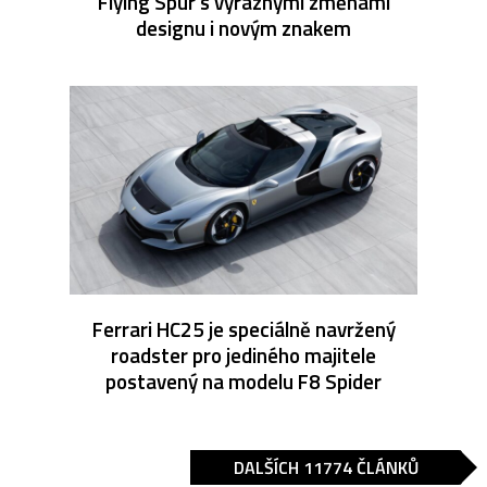
Flying Spur s výraznými změnami
designu i novým znakem
Ferrari HC25 je speciálně navržený
roadster pro jediného majitele
postavený na modelu F8 Spider
DALŠÍCH 11774 ČLÁNKŮ