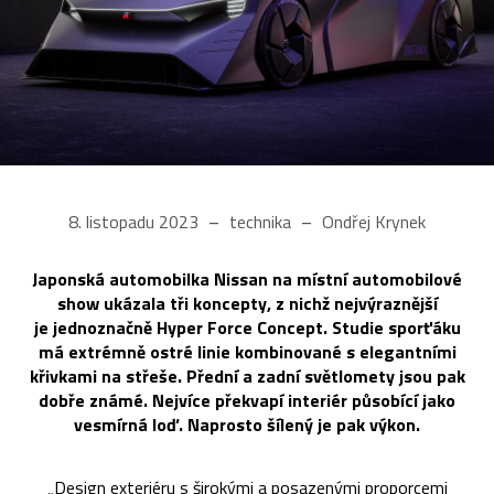
8. listopadu 2023
technika
Ondřej Krynek
Japonská automobilka Nissan na místní automobilové
show ukázala tři koncepty, z nichž nejvýraznější
je jednoznačně Hyper Force Concept. Studie sporťáku
má extrémně ostré linie kombinované s elegantními
křivkami na střeše. Přední a zadní světlomety jsou pak
dobře známé. Nejvíce překvapí interiér působící jako
vesmírná loď. Naprosto šílený je pak výkon.
„Design exteriéru s širokými a posazenými proporcemi