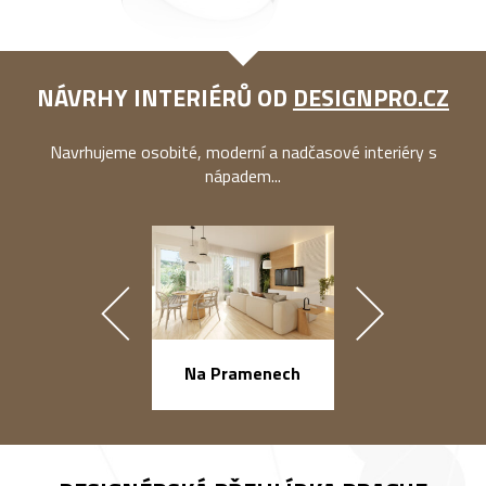
NÁVRHY INTERIÉRŮ OD
DESIGNPRO.CZ
Navrhujeme osobité, moderní a nadčasové interiéry s
nápadem...
náměstí Na Ba
Na Pramenech