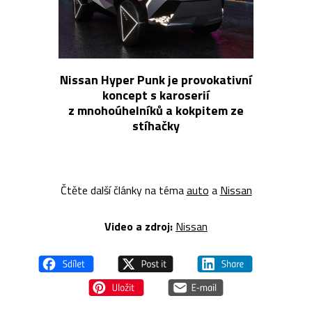
Nissan Hyper Punk je provokativní
koncept s karoserií
z mnohoúhelníků a kokpitem ze
stíhačky
Čtěte další články na téma
auto
a
Nissan
Video a zdroj:
Nissan