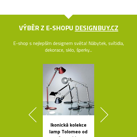
VÝBĚR Z E-SHOPU
DESIGNBUY.CZ
E-shop s nejlepším designem světa! Nábytek, svítidla,
dekorace, sklo, šperky...
Ikonická kolekce
Stolek Tabl
lamp Tolomeo od
kovovou desk