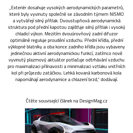
„Exteriér dosahuje vysokých aerodynamických parametrů,
které byly vyvinuty společně se závodním týmem NISMO
a vytvářejí silný přítlak. Dvoustupňová aerodynamická
struktura pod přední kapotou zajišťuje silný přítlak i vysoký
chladicí výkon. Mezitím dvouúrovňový zadní difuzor
optimálně reguluje proudění vzduchu. Přední křídla, přední
výklopné blatníky a oba konce zadního křídla jsou vybaveny
jedinečnou aktivní aerodynamickou funkcí, zatímco nově
vyvinutý plazmový aktuátor potlačuje odtrhávání vzduchu
pro maximalizaci přilnavosti a minimalizaci vztlaku vnitřních
kol při průjezdu zatáčkou. Lehká kovaná karbonová kola
napomáhají aerodynamice a chlazení brzd,“ dodávají.
Čtěte související článek na DesignMag.cz