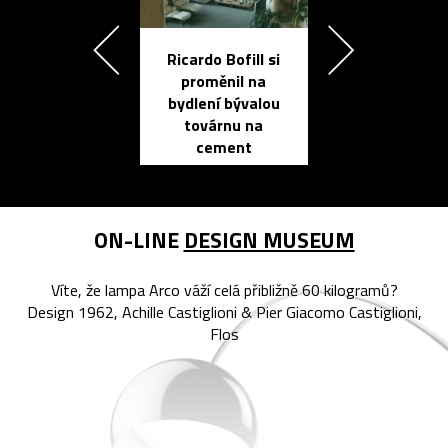
Ricardo Bofill si
Přichází ten
proměnil na
propracovan
bydlení bývalou
elektronic
továrnu na
zápisník
cement
reMarkable
ON-LINE
DESIGN MUSEUM
Víte, že lampa Arco váží celá přibližně 60 kilogramů?
Design 1962, Achille Castiglioni & Pier Giacomo Castiglioni,
Flos