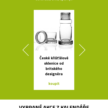
České křišťálové
Svítidla od A
sklenice od
se španěls
britského
vášní
designéra
koupit
koupit
VYBRANÉ AKCE Z
KALENDÁŘE