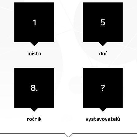
1
5
místo
dní
8.
?
ročník
vystavovatelů