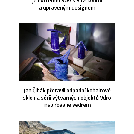
je extrémní SUV s 812 koňmi
a upraveným designem
Jan Čihák přetavil odpadní kobaltové
sklo na sérii výtvarných objektů Vdro
inspirované vědrem