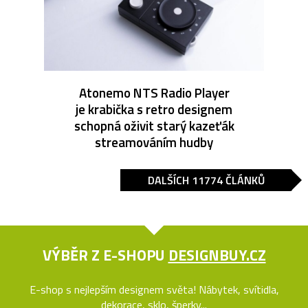
Atonemo NTS Radio Player
je krabička s retro designem
schopná oživit starý kazeťák
streamováním hudby
DALŠÍCH 11774 ČLÁNKŮ
VÝBĚR Z E-SHOPU
DESIGNBUY.CZ
E-shop s nejlepším designem světa! Nábytek, svítidla,
dekorace, sklo, šperky...