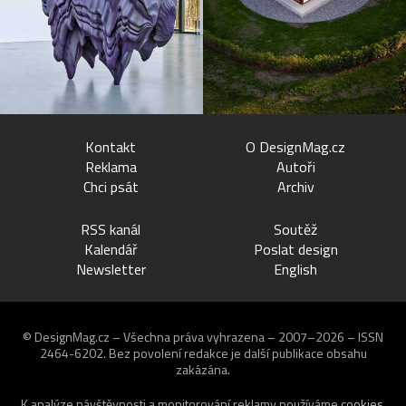
Kontakt
O DesignMag.cz
Reklama
Autoři
Chci psát
Archiv
RSS kanál
Soutěž
Kalendář
Poslat design
Newsletter
English
© DesignMag.cz – Všechna práva vyhrazena – 2007–2026 – ISSN
2464-6202.
Bez povolení redakce je další publikace obsahu
zakázána.
K analýze návštěvnosti a monitorování reklamy používáme
cookies
.