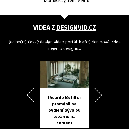
Moravská galerie v Brně
VIDEA Z
DESIGNVID.CZ
Jedinečný český design video portál. Každý den nová videa
nejen o designu...
Ricardo Bofill si
Přichází ten
proměnil na
propracovan
bydlení bývalou
elektronic
továrnu na
zápisník
cement
reMarkable