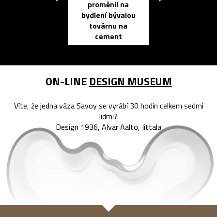
proměnil na
propracovan
bydlení bývalou
elektronic
továrnu na
zápisník
cement
reMarkable
ON-LINE
DESIGN MUSEUM
Víte, že jedna váza Savoy se vyrábí 30 hodin celkem sedmi
lidmi?
Design 1936, Alvar Aalto, Iittala