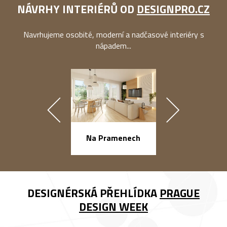
NÁVRHY INTERIÉRŮ OD
DESIGNPRO.CZ
Navrhujeme osobité, moderní a nadčasové interiéry s
nápadem...
náměstí Na Ba
Na Pramenech
DESIGNÉRSKÁ PŘEHLÍDKA
PRAGUE
DESIGN WEEK