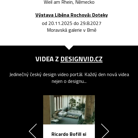
Weil am Rhein, Německo
Výstava Liběna Rochová: Doteky
od 20.11.2025 do 29.8.2027
Moravská galerie v Brně
VIDEA Z
DESIGNVID.CZ
Jedinečný český design video portál. Každý den nová videa
nejen o designu...
Ricardo Bofill si
Přichází ten