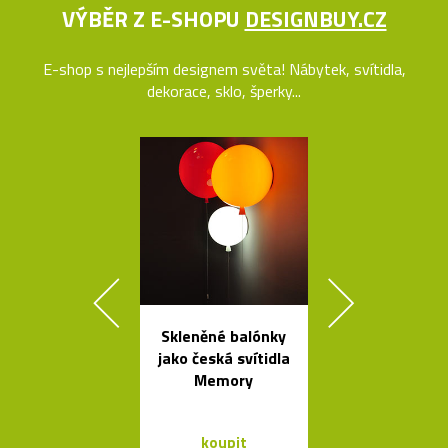
VÝBĚR Z E-SHOPU
DESIGNBUY.CZ
E-shop s nejlepším designem světa! Nábytek, svítidla,
dekorace, sklo, šperky...
Skleněné balónky
Poctivé hlin
jako česká svítidla
věšáky Arro
Memory
černé a bí
koupit
koupit