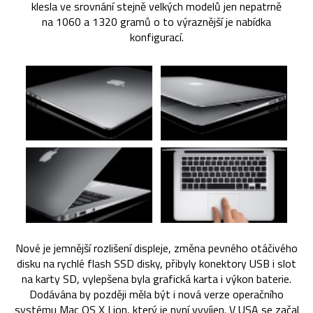
klesla ve srovnání stejně velkých modelů jen nepatrně
na 1060 a 1320 gramů o to výraznější je nabídka
konfigurací.
Nové je jemnější rozlišení displeje, změna pevného otáčivého
disku na rychlé flash SSD disky, přibyly konektory USB i slot
na karty SD, vylepšena byla grafická karta i výkon baterie.
Dodávána by později měla být i nová verze operačního
systému Mac OS X Lion, který je nyní vyvíjen. V USA se začal