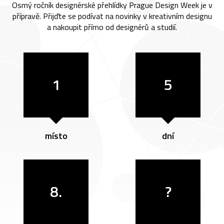
Osmý ročník designérské přehlídky Prague Design Week je v
přípravě. Přijďte se podívat na novinky v kreativním designu
a nakoupit přímo od designérů a studií.
1
5
místo
dní
8.
?