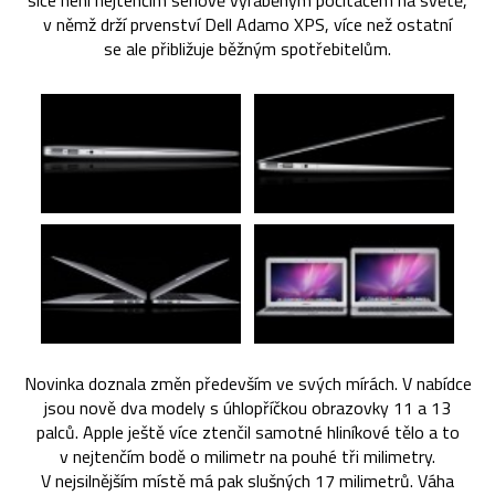
sice není nejtenčím sériově vyráběným počítačem na světě,
v němž drží prvenství Dell Adamo XPS, více než ostatní
se ale přibližuje běžným spotřebitelům.
Novinka doznala změn především ve svých mírách. V nabídce
jsou nově dva modely s úhlopříčkou obrazovky 11 a 13
palců. Apple ještě více ztenčil samotné hliníkové tělo a to
v nejtenčím bodě o milimetr na pouhé tři milimetry.
V nejsilnějším místě má pak slušných 17 milimetrů. Váha