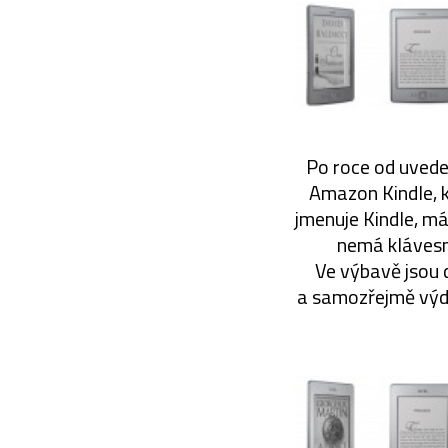
Po roce od uveden
Amazon Kindle, kt
jmenuje Kindle, má
nemá klávesni
Ve výbavě jsou 
a samozřejmě výdr