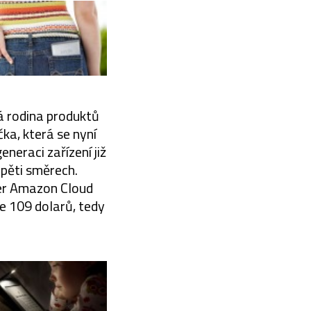
vá rodina produktů
čka, která se nyní
neraci zařízení již
 pěti směrech.
ver Amazon Cloud
e 109 dolarů, tedy