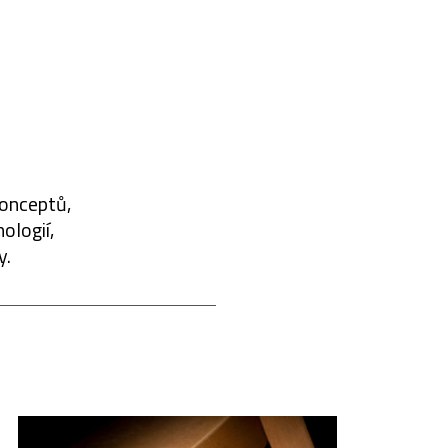
konceptů,
ologií,
y.