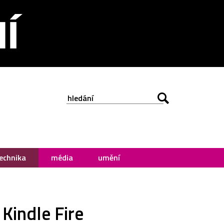
echnika
média
umění
Kindle Fire