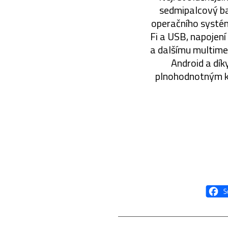
sedmipalcový ba
operačního systém
Fi a USB, napojení
a dalšímu multime
Android a dík
plnohodnotným kv