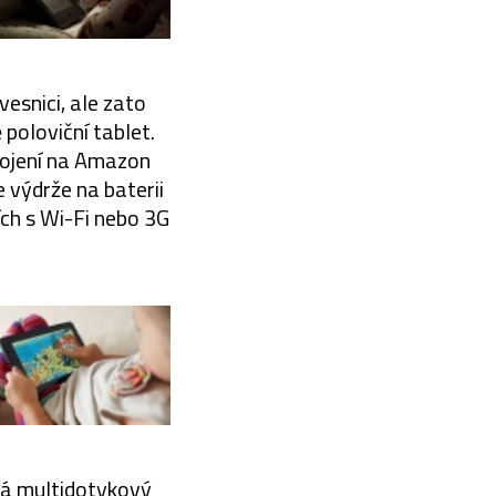
esnici, ale zato
poloviční tablet.
apojení na Amazon
e výdrže na baterii
ích s Wi-Fi nebo 3G
 má multidotykový