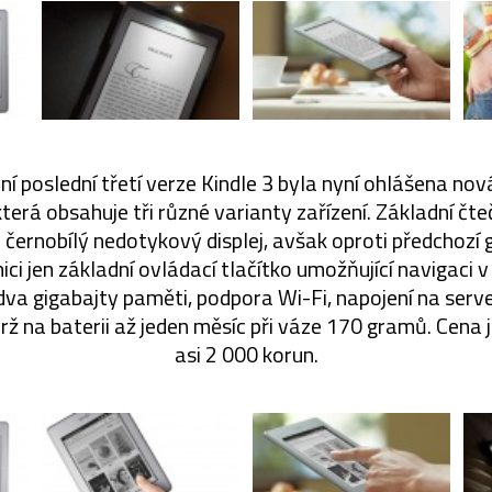
í poslední třetí verze Kindle 3 byla nyní ohlášena no
erá obsahuje tři různé varianty zařízení. Základní čte
 černobílý nedotykový displej, avšak oproti předchozí ge
ci jen základní ovládací tlačítko umožňující navigaci v
dva gigabajty paměti, podpora Wi-Fi, napojení na ser
ž na baterii až jeden měsíc při váze 170 gramů. Cena j
asi 2 000 korun.