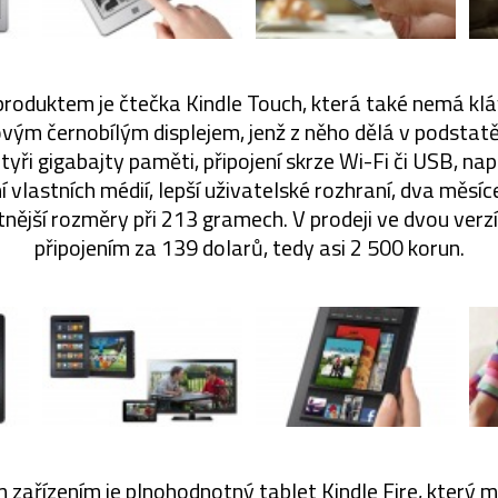
produktem je čtečka Kindle Touch, která také nemá kláv
vým černobílým displejem, jenž z něho dělá v podstatě 
tyři gigabajty paměti, připojení skrze Wi-Fi či USB, n
 vlastních médií, lepší uživatelské rozhraní, dva měsíc
ější rozměry při 213 gramech. V prodeji ve dvou verz
připojením za 139 dolarů, tedy asi 2 500 korun.
 zařízením je plnohodnotný tablet Kindle Fire, který