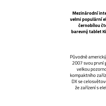
Mezinárodní inte
velmi populární e
černobílou čt
barevný tablet K
Původně americký 
2007 svou první 
velkou pozorno
kompaktního zaříz
DX se celosvětově
že zařízení s el