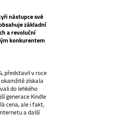
tyři nástupce své
 obsahuje základní
ch a revoluční
azným konkurentem
 představil v roce
 okamžitě získala
vali do lehkého
ší generace Kindle
 cena, ale i fakt,
internetu a další