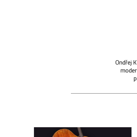
Ondřej K
modern
p