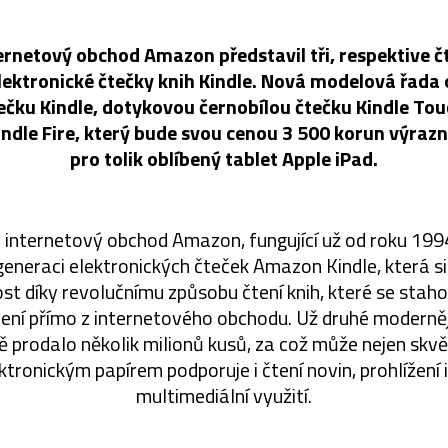
rnetový obchod Amazon představil tři, respektive č
lektronické čtečky knih Kindle. Nová modelová řada
ečku Kindle, dotykovou černobílou čtečku Kindle Tou
indle Fire, který bude svou cenou 3 500 korun výr
pro tolik oblíbený tablet Apple iPad.
internetový obchod Amazon, fungující už od roku 1994,
generaci elektronických čteček Amazon Kindle, která si
st díky revolučnímu způsobu čtení knih, které se staho
ení přímo z internetového obchodu. Už druhé moderněj
 prodalo několik milionů kusů, za což může nejen skvělá
ektronickým papírem podporuje i čtení novin, prohlížení 
multimediální využití.