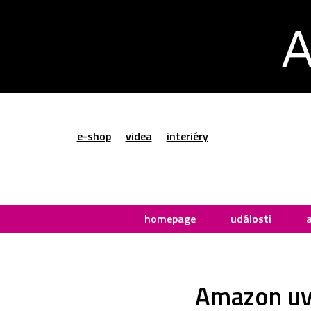
e-shop
videa
interiéry
homepage
události
Amazon uvá