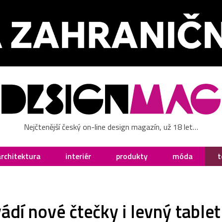
Nejčtenější český on-line design magazín, už 18 let…
architektura
interiér
produkty
móda
t
dí nové čtečky i levný tablet 