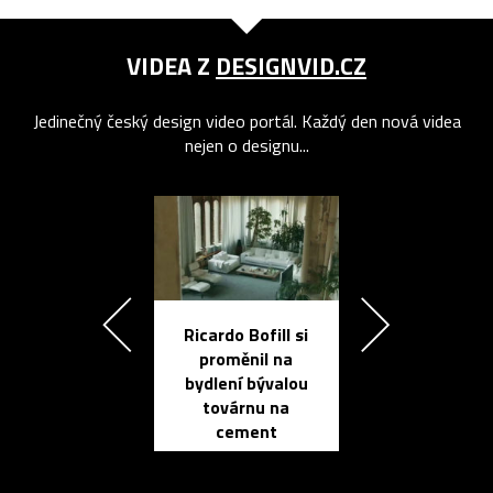
VIDEA Z
DESIGNVID.CZ
Jedinečný český design video portál. Každý den nová videa
nejen o designu...
Ricardo Bofill si
Přichází ten
proměnil na
propracovan
bydlení bývalou
elektronic
továrnu na
zápisník
cement
reMarkable