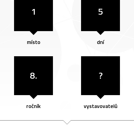
1
5
místo
dní
8.
?
ročník
vystavovatelů