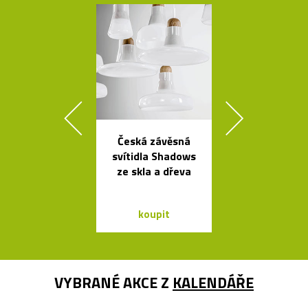
Česká závěsná
Česká porcel
svítidla Shadows
miska ve tv
ze skla a dřeva
loďky
koupit
koupit
VYBRANÉ AKCE Z
KALENDÁŘE