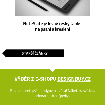
NoteSlate je levný český tablet
na psaní a kreslení
STARŠÍ ČLÁNKY
VÝBĚR Z E-SHOPU
DESIGNBUY.CZ
E-shop s nejlepším designem světa! Nábytek, svítidla,
dekorace, sklo, šperky...