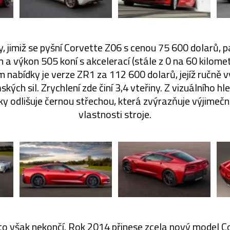
, jimiž se pyšní Corvette Z06 s cenou 75 600 dolarů, p
n a výkon 505 koní s akcelerací (stále z 0 na 60 kilomet
m nabídky je verze ZR1 za 112 600 dolarů, jejíž ručně
kých sil. Zrychlení zde činí 3,4 vteřiny. Z vizuálního hl
y odlišuje černou střechou, která zvýrazňuje výjimeč
vlastnosti stroje.
 však nekončí. Rok 2014 přinese zcela nový model Co