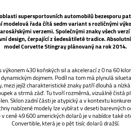
 oblasti supersportovních automobilů bezesporu patř
ní modelová řada čítá sedm variant s rozličnými výko
karosářskými verzemi. Společnými znaky všech verzí 
ní design, čerpající z šedesátileté tradice. Absolutn
model Corvette Stingray plánovaný na rok 2014.
 s výkonem 430 koňských sil a akcelerací z 0 na 60 kil
ží dynamickým dojmem. Podíl na tom má plynulá siluet
, mezi jejíž charakteristické znaky patří dlouhá a nízk
loupek a strmá záď. Tu tvoří rozměrná, vizuálně čistá 
ilen. Sklon zadní části je atypický a v kontextu konku
echny nabízené modely lze vybírat v deseti barevných 
 v ceně 49 600 amerických dolarů je v nabídce také o
Convertible, která je o pět tisíc dolarů dražší.