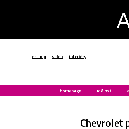
e-shop
videa
interiéry
homepage
události
Chevrolet 