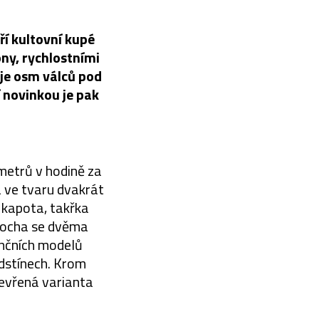
í kultovní kupé
ny, rychlostními
je osm válců pod
í novinkou je pak
ometrů v hodině za
a ve tvaru dvakrát
á kapota, takřka
plocha se dvěma
renčních modelů
odstínech. Krom
tevřená varianta