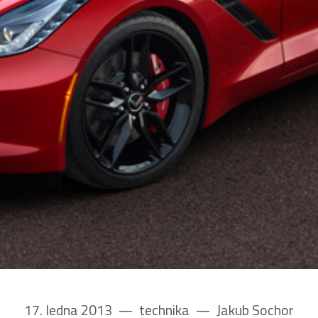
17. ledna 2013
––
technika
––
Jakub Sochor