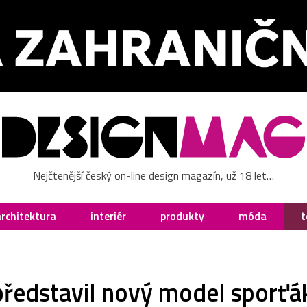
Nejčtenější český on-line design magazín, už 18 let…
architektura
interiér
produkty
móda
t
představil nový model sporťá