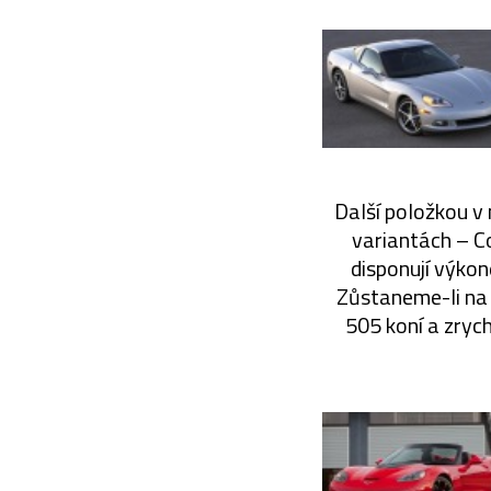
Další položkou v 
variantách – C
disponují výkon
Zůstaneme-li na c
505 koní a zrych