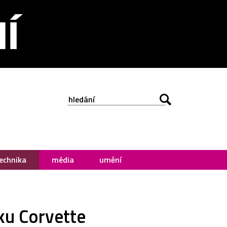
echnika
média
umění
ku Corvette