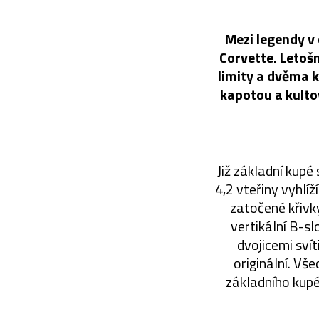
Mezi legendy v
Corvette. Letoš
limity a dvěma 
kapotou a kultov
Již základní kupé
4,2 vteřiny vyhlí
zatočené křivky
vertikální B-s
dvojicemi svít
originální. Vš
základního kupé