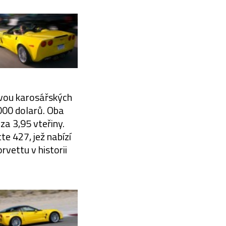
 dvou karosářských
000 dolarů. Oba
za 3,95 vteřiny.
te 427, jež nabízí
rvettu v historii