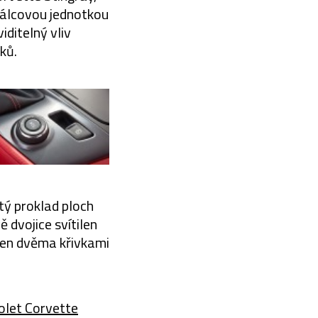
iválcovou jednotkou
iditelný vliv
ků.
tý proklad ploch
 dvojice svítilen
řen dvěma křivkami
olet Corvette