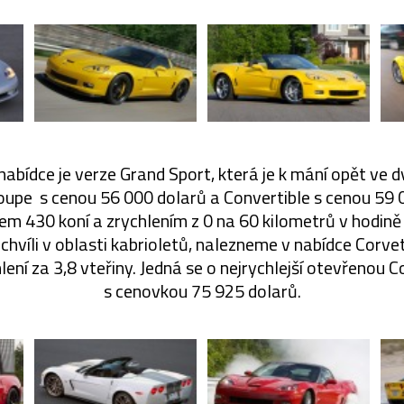
nabídce je verze Grand Sport, která je k mání opět ve
oupe s cenou 56 000 dolarů a Convertible s cenou 59 
em 430 koní a zrychlením z 0 na 60 kilometrů v hodině 
hvíli v oblasti kabrioletů, nalezneme v nabídce Corvet
lení za 3,8 vteřiny. Jedná se o nejrychlejší otevřenou Co
s cenovkou 75 925 dolarů.