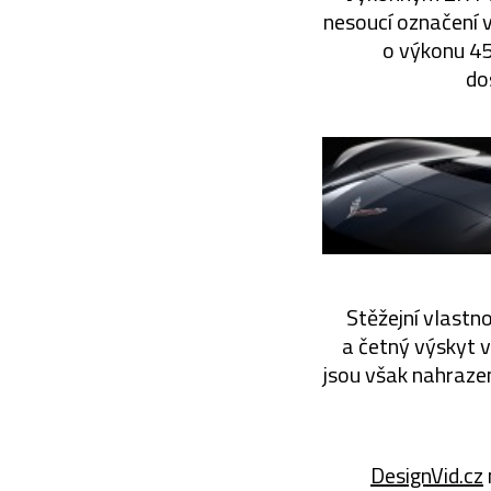
nesoucí označení v
o výkonu 456
do
Stěžejní vlastn
a četný výskyt v
jsou však nahraze
DesignVid.cz