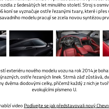
ozidla z šedesátých let minulého století. Stroj s osm
 koní se vyznačuje ostře řezanými tvary, které i přes v
savadního modelu pracují se zcela novou syntézou prv
ostí exteriéru nového modelu vozu na rok 2014 je boha
ýrazných, ostře řezaných linek. Strmá záď zůstává, dvě
ny dvěma diodovými celky, přičemž každý z nich je tvo
evokujícími písmeno U.
nabízí video
Podívejte se jak představovali nový Chevr