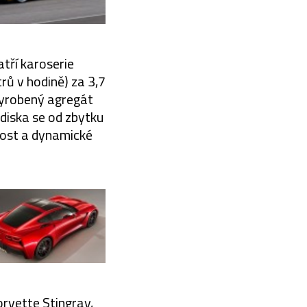
atří karoserie
rů v hodině) za 3,7
 vyrobený agregát
ediska se od zbytku
nost a dynamické
rvette Stingray,