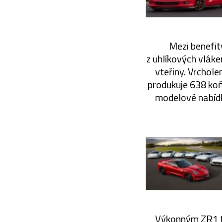
Mezi benefity
z uhlíkových vláke
vteřiny. Vrchole
produkuje 638 koňs
modelové nabídk
Výkonným ZR1 to