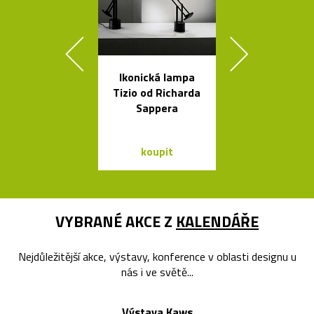
Ikonická lampa
Ikonická kol
Tizio od Richarda
lamp Tolome
Sappera
Artemid
koupit
koupit
VYBRANÉ AKCE Z
KALENDÁŘE
Nejdůležitější akce, výstavy, konference v oblasti designu u
nás i ve světě...
Výstava Kaws