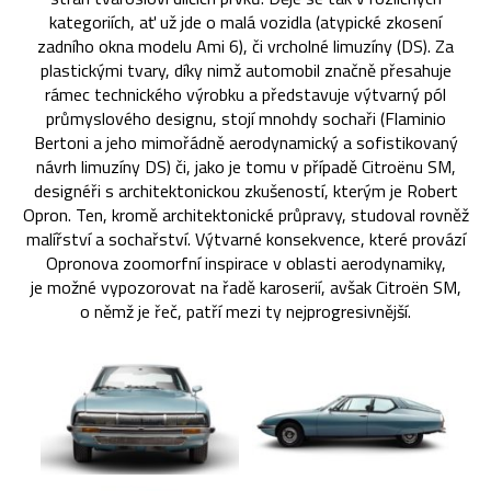
kategoriích, ať už jde o malá vozidla (atypické zkosení
zadního okna modelu Ami 6), či vrcholné limuzíny (DS). Za
plastickými tvary, díky nimž automobil značně přesahuje
rámec technického výrobku a představuje výtvarný pól
průmyslového designu, stojí mnohdy sochaři (Flaminio
Bertoni a jeho mimořádně aerodynamický a sofistikovaný
návrh limuzíny DS) či, jako je tomu v případě Citroënu SM,
designéři s architektonickou zkušeností, kterým je Robert
Opron. Ten, kromě architektonické průpravy, studoval rovněž
malířství a sochařství. Výtvarné konsekvence, které provází
Opronova zoomorfní inspirace v oblasti aerodynamiky,
je možné vypozorovat na řadě karoserií, avšak Citroën SM,
o němž je řeč, patří mezi ty nejprogresivnější.