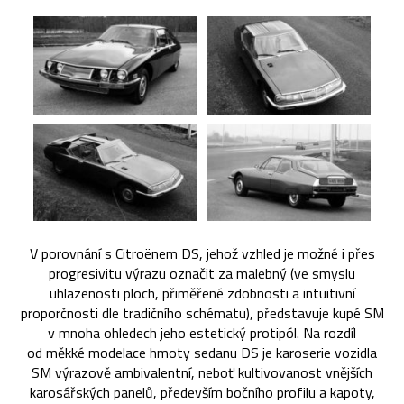
V porovnání s Citroënem DS, jehož vzhled je možné i přes
progresivitu výrazu označit za malebný (ve smyslu
uhlazenosti ploch, přiměřené zdobnosti a intuitivní
proporčnosti dle tradičního schématu), představuje kupé SM
v mnoha ohledech jeho estetický protipól. Na rozdíl
od měkké modelace hmoty sedanu DS je karoserie vozidla
SM výrazově ambivalentní, neboť kultivovanost vnějších
karosářských panelů, především bočního profilu a kapoty,