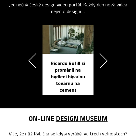
Jedinečný český design video portál. Každý den nová videa
nejen o designu...
Ricardo Bofill si
Přichází ten
proměnil na
propracovan
bydlení bývalou
elektronic
továrnu na
zápisník
cement
reMarkable
ON-LINE
DESIGN MUSEUM
Víte, že nůž Rybička se kdysi vyráběl ve třech velikostech?