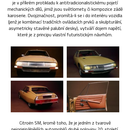
je v příkrém protikladu k antitradicionalistickému pojetí
mechanických dílů, jimiž jsou světlomety či kompozice zádě
karoserie. Dvojznačnost, promítá-li se i do interiéru vozidla
(jenž je kombinací tradičních ovládacích prvků a skulpturální,
asymetricky stavěné palubní desky), vytváří dojem napětí,
které je z principu vlastní futuristickým návrhům.
Citroën SM, kromě toho, že je jedním z tvarově
nejoriginálnějších automobilů druhé poloviny 20. století,