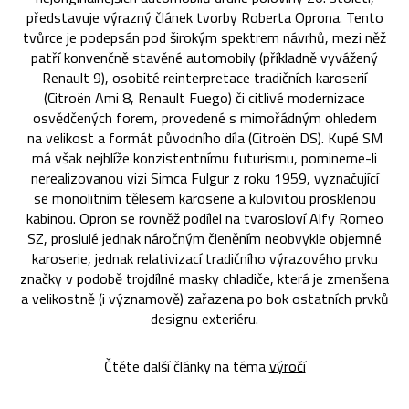
představuje výrazný článek tvorby Roberta Oprona. Tento
tvůrce je podepsán pod širokým spektrem návrhů, mezi něž
patří konvenčně stavěné automobily (příkladně vyvážený
Renault 9), osobité reinterpretace tradičních karoserií
(Citroën Ami 8, Renault Fuego) či citlivé modernizace
osvědčených forem, provedené s mimořádným ohledem
na velikost a formát původního díla (Citroën DS). Kupé SM
má však nejblíže konzistentnímu futurismu, pomineme-li
nerealizovanou vizi Simca Fulgur z roku 1959, vyznačující
se monolitním tělesem karoserie a kulovitou prosklenou
kabinou. Opron se rovněž podílel na tvarosloví Alfy Romeo
SZ, proslulé jednak náročným členěním neobvykle objemné
karoserie, jednak relativizací tradičního výrazového prvku
značky v podobě trojdílné masky chladiče, která je zmenšena
a velikostně (i významově) zařazena po bok ostatních prvků
designu exteriéru.
Čtěte další články na téma
výročí