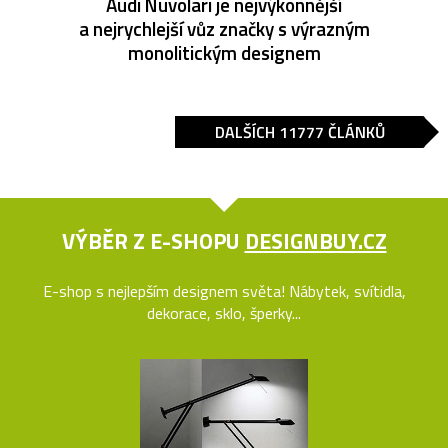
Audi Nuvolari je nejvýkonnější
a nejrychlejší vůz značky s výrazným
monolitickým designem
DALŠÍCH 11777 ČLÁNKŮ
VÝBĚR Z E-SHOPU
DESIGNBUY.CZ
E-shop s nejlepším designem světa! Nábytek, svítidla,
dekorace, sklo, šperky...