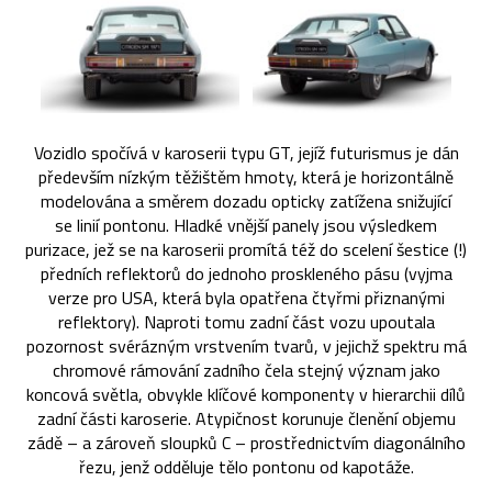
Vozidlo spočívá v karoserii typu GT, jejíž futurismus je dán
především nízkým těžištěm hmoty, která je horizontálně
modelována a směrem dozadu opticky zatížena snižující
se linií pontonu. Hladké vnější panely jsou výsledkem
purizace, jež se na karoserii promítá též do scelení šestice (!)
předních reflektorů do jednoho proskleného pásu (vyjma
verze pro USA, která byla opatřena čtyřmi přiznanými
reflektory). Naproti tomu zadní část vozu upoutala
pozornost svérázným vrstvením tvarů, v jejichž spektru má
chromové rámování zadního čela stejný význam jako
koncová světla, obvykle klíčové komponenty v hierarchii dílů
zadní části karoserie. Atypičnost korunuje členění objemu
zádě – a zároveň sloupků C – prostřednictvím diagonálního
řezu, jenž odděluje tělo pontonu od kapotáže.