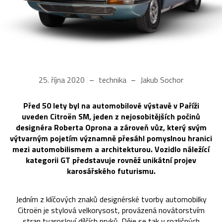
25. října 2020
technika
Jakub Sochor
Před 50 lety byl na automobilové výstavě v Paříži
uveden Citroën SM, jeden z nejosobitějších počinů
designéra Roberta Oprona a zároveň vůz, který svým
výtvarným pojetím významně přesáhl pomyslnou hranici
mezi automobilismem a architekturou. Vozidlo náležící
kategorii GT představuje rovněž unikátní projev
karosářského futurismu.
Jedním z klíčových znaků designérské tvorby automobilky
Citroën je stylová velkorysost, provázená novátorstvím
stran tvarosloví dílčích prvků. Děje se tak v rozličných