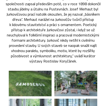
společnosti zapsal především poté, co v roce 1898 dokončil
stavbu jídelny a útulnu na Pustevnách. Josef Merhaut byl
Jurkovičovou prací natolik okouzlen, že jej nazval „básníkem
dřeva“. Merhaut narážel na Jurkovičův tvůrčí přístup
k lidovému stavitelství a práci s ornamentem. Poetický
přístup k architektuře Jurkovičovi zůstal, i když se už
neuchyloval k folklórní inspiraci a pracoval modernistickými
formami architektury. Jurkovič nikdy netíhl k civilnímu
provedení stavby. U svých staveb se naopak snažil najít
vhodnou paralelu, symboliku, motiv, které by rozšířily
působivost a výmluvnost architektury,“ uvádí kurátor
výstavy Rostislav Koryčánek.