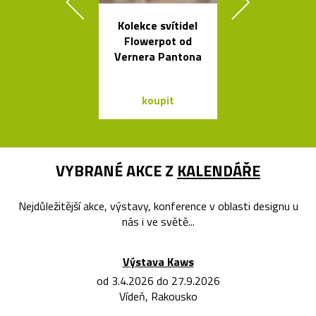
Kolekce svítidel
Tečkami zdo
Flowerpot od
křišťálová ko
Vernera Pantona
od Olgoj Cho
koupit
koupit
VYBRANÉ AKCE Z
KALENDÁŘE
Nejdůležitější akce, výstavy, konference v oblasti designu u
nás i ve světě...
Výstava Kaws
od 3.4.2026 do 27.9.2026
Vídeň, Rakousko