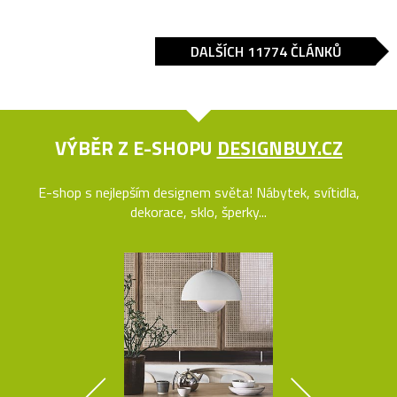
DALŠÍCH 11774 ČLÁNKŮ
VÝBĚR Z E-SHOPU
DESIGNBUY.CZ
E-shop s nejlepším designem světa! Nábytek, svítidla,
dekorace, sklo, šperky...