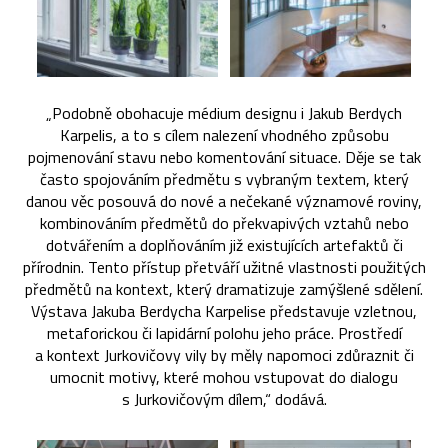
„Podobně obohacuje médium designu i Jakub Berdych
Karpelis, a to s cílem nalezení vhodného způsobu
pojmenování stavu nebo komentování situace. Děje se tak
často spojováním předmětu s vybraným textem, který
danou věc posouvá do nové a nečekané významové roviny,
kombinováním předmětů do překvapivých vztahů nebo
dotvářením a doplňováním již existujících artefaktů či
přírodnin. Tento přístup přetváří užitné vlastnosti použitých
předmětů na kontext, který dramatizuje zamýšlené sdělení.
Výstava Jakuba Berdycha Karpelise představuje vzletnou,
metaforickou či lapidární polohu jeho práce. Prostředí
a kontext Jurkovičovy vily by měly napomoci zdůraznit či
umocnit motivy, které mohou vstupovat do dialogu
s Jurkovičovým dílem,“ dodává.