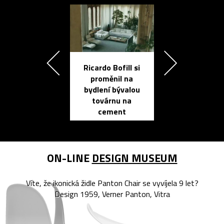
Ricardo Bofill si
Přichází ten
proměnil na
propracovan
bydlení bývalou
elektronic
továrnu na
zápisník
cement
reMarkable
ON-LINE
DESIGN MUSEUM
Víte, že ikonická židle Panton Chair se vyvíjela 9 let?
Design 1959, Verner Panton, Vitra