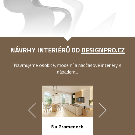
NÁVRHY INTERIÉRŮ OD
DESIGNPRO.CZ
Navrhujeme osobité, moderní a nadčasové interiéry s
nápadem...
náměstí Na Ba
Na Pramenech