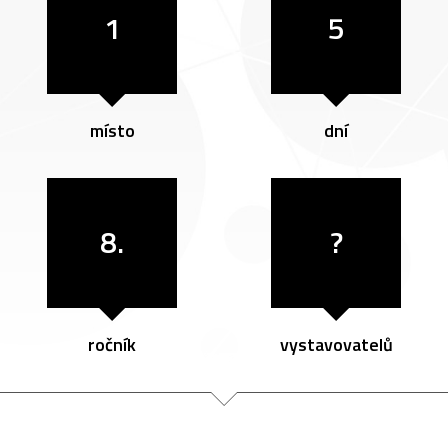
1
5
místo
dní
8.
?
ročník
vystavovatelů