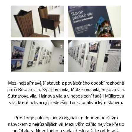
Mezi nejzajímavější staveb z poválečného období rozhodně
patří Bílkova vila, Kytlicova vila, Mölzerova vila, Sukova vila,
Sutnarova vila, Hajnova vila a v neposlední řadě i Müllerova
vila, které uchvacují především funkcionalistickým slohem.
Prostor je pak doplněný originálním dobově odlišným
nábytkem z nejrůznějších vil. Mezi vším zářilo nejvíce křeslo
od Otakara Novotného a sada křeslo a židle od Josefa