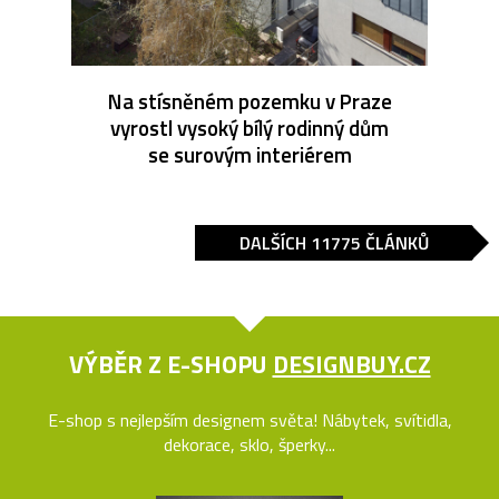
Na stísněném pozemku v Praze
vyrostl vysoký bílý rodinný dům
se surovým interiérem
DALŠÍCH 11775 ČLÁNKŮ
VÝBĚR Z E-SHOPU
DESIGNBUY.CZ
E-shop s nejlepším designem světa! Nábytek, svítidla,
dekorace, sklo, šperky...