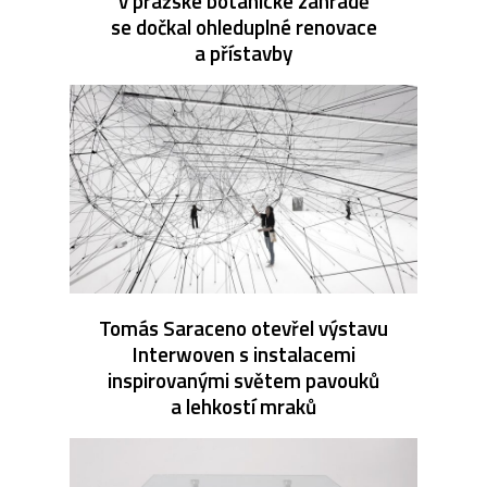
v pražské botanické zahradě
se dočkal ohleduplné renovace
a přístavby
Tomás Saraceno otevřel výstavu
Interwoven s instalacemi
inspirovanými světem pavouků
a lehkostí mraků