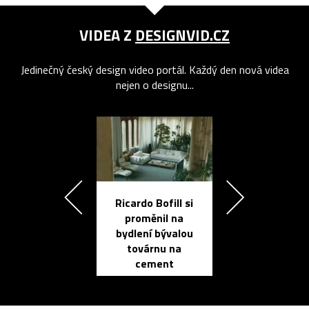
VIDEA Z
DESIGNVID.CZ
Jedinečný český design video portál. Každý den nová videa
nejen o designu...
Ricardo Bofill si
Přichází ten
proměnil na
propracovan
bydlení bývalou
elektronic
továrnu na
zápisník
cement
reMarkable