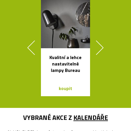
Kvalitní a lehce
Kolekce
nastavitelné
skleněných sví
lampy Bureau
Bulb a Mega 
koupit
koupit
VYBRANÉ AKCE Z
KALENDÁŘE