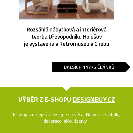
Rozsáhlá nábytková a interiérová
tvorba Dřevopodniku Holešov
je vystavena v Retromuseu v Chebu
DALŠÍCH 11775 ČLÁNKŮ
VÝBĚR Z E-SHOPU
DESIGNBUY.CZ
E-shop s nejlepším designem světa! Nábytek, svítidla,
dekorace, sklo, šperky...