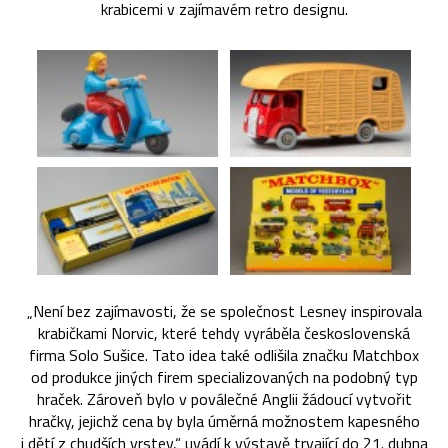
krabicemi v zajímavém retro designu.
„Není bez zajímavosti, že se společnost Lesney inspirovala
krabičkami Norvic, které tehdy vyráběla československá
firma Solo Sušice. Tato idea také odlišila značku Matchbox
od produkce jiných firem specializovaných na podobný typ
hraček. Zároveň bylo v poválečné Anglii žádoucí vytvořit
hračky, jejichž cena by byla úměrná možnostem kapesného
i dětí z chudších vrstev,“ uvádí k výstavě trvající do 21. dubna