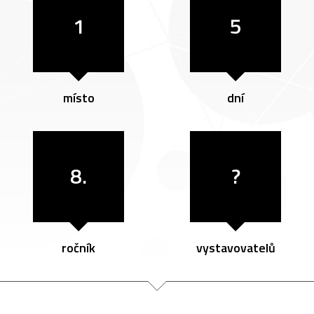
1
5
místo
dní
8.
?
ročník
vystavovatelů