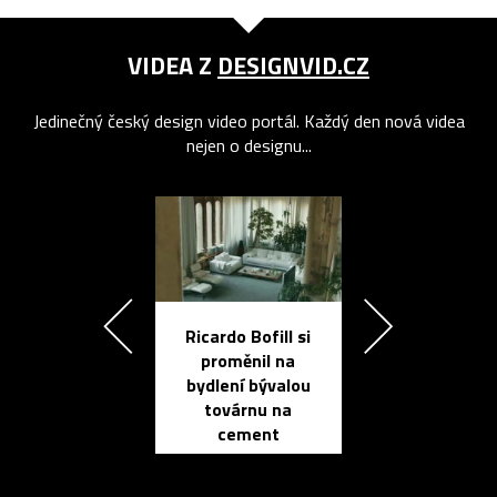
VIDEA Z
DESIGNVID.CZ
Jedinečný český design video portál. Každý den nová videa
nejen o designu...
Ricardo Bofill si
Přichází ten
proměnil na
propracovan
bydlení bývalou
elektronic
továrnu na
zápisník
cement
reMarkable