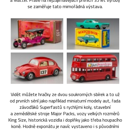
a Mattel. Právě na nejzajímavějších prvních 35 let výroby
se zaměřuje tato mimořádná výstava.
Vidět můžete hračky ze dvou soukromých sbírek a to už
od prvních sérií jako například miniaturní modely aut, řada
závoďáků Superfastů s rychlými koly, stavební
a zemědělské stroje Major Packs, vozy velkých rozměrů
King Size, historická vozidla i doplňky jako třeba houpacího
koně. Hodně exponátu je navíc vystaveno i s původními