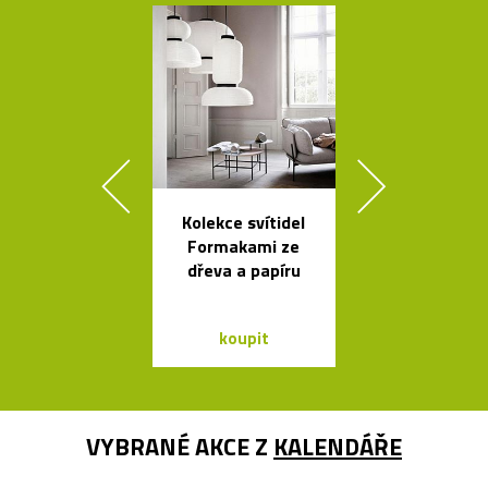
Kolekce svítidel
Výkonné cy
Formakami ze
svítilny o
dřeva a papíru
Bookma
koupit
koupit
VYBRANÉ AKCE Z
KALENDÁŘE