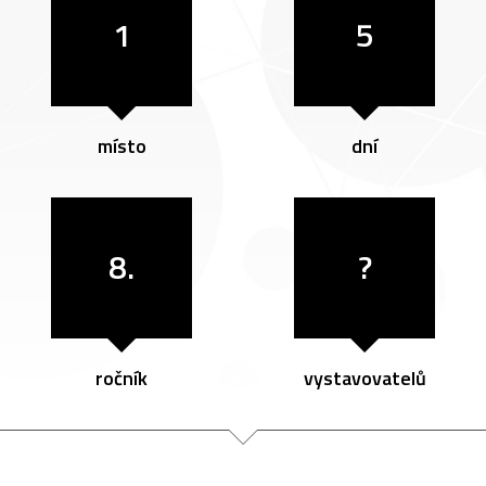
1
5
místo
dní
8.
?
ročník
vystavovatelů