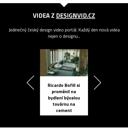
VIDEA Z
DESIGNVID.CZ
Jedinečný český design video portál. Každý den nová videa
nejen o designu...
Ricardo Bofill si
Přichází ten
proměnil na
propracovan
bydlení bývalou
elektronic
továrnu na
zápisník
cement
reMarkable