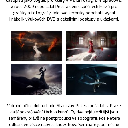
časopisů jako Vogue, pro který v Paříži fotografie upravoval.
V roce 2009 uspořádal Petera sérii úspěšných kurzů pro
grafiky a fotografy, kde své techniky poodhalil. Vydal
i několik výukových DVD s detailními postupy a ukázkami.
V druhé půlce dubna bude Stanislav Petera pořádat v Praze
další pokračování těchto kurzů. Ty dva nejdůležitější jsou
zaměřeny právě na postprodukci ve fotografii, kde Petera
odhalí své těžce nabyté know-how. Semináře jsou určeny