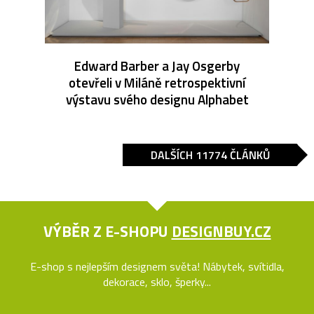
Edward Barber a Jay Osgerby
otevřeli v Miláně retrospektivní
výstavu svého designu Alphabet
DALŠÍCH 11774 ČLÁNKŮ
VÝBĚR Z E-SHOPU
DESIGNBUY.CZ
E-shop s nejlepším designem světa! Nábytek, svítidla,
dekorace, sklo, šperky...