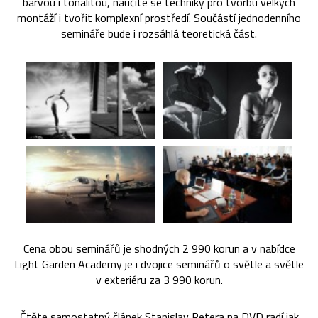
barvou i tonalitou, naučíte se techniky pro tvorbu velkých
montáží i tvořit komplexní prostředí. Součástí jednodenního
semináře bude i rozsáhlá teoretická část.
Cena obou seminářů je shodných 2 990 korun a v nabídce
Light Garden Academy je i dvojice seminářů o světle a světle
v exteriéru za 3 990 korun.
Čtěte samostatný článek
Stanislav Petera na DVD radí jak