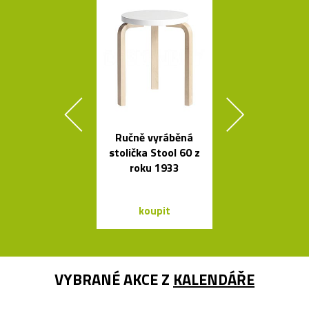
Ručně vyráběná
Mramorové s
stolička Stool 60 z
a polstrov
roku 1933
lavičky Po
koupit
koupit
VYBRANÉ AKCE Z
KALENDÁŘE