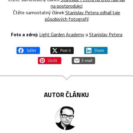
na postprodukci
Čtěte samostatný článek
Stanislav Petera odhalí taje
působivých fotografií
Foto a zdroj:
Light Garden Academy
a
Stanislav Petera
AUTOR ČLÁNKU