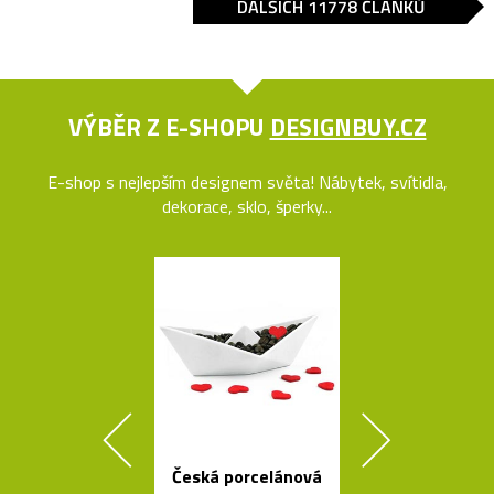
DALŠÍCH 11778 ČLÁNKŮ
VÝBĚR Z E-SHOPU
DESIGNBUY.CZ
E-shop s nejlepším designem světa! Nábytek, svítidla,
dekorace, sklo, šperky...
Česká porcelánová
Ručně vyro