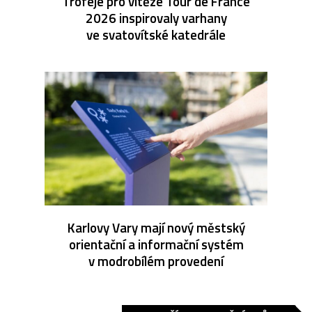
Trofeje pro vítěze Tour de France
2026 inspirovaly varhany
ve svatovítské katedrále
Karlovy Vary mají nový městský
orientační a informační systém
v modrobílém provedení