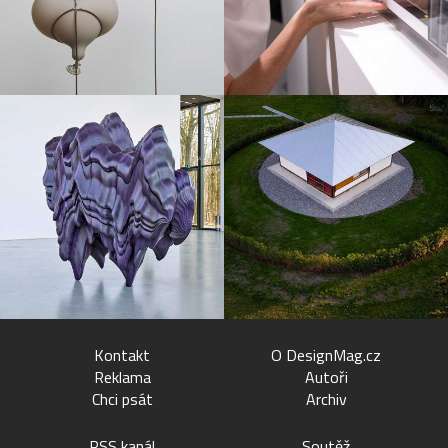
Kontakt
O DesignMag.cz
Reklama
Autoři
Chci psát
Archiv
RSS kanál
Soutěž