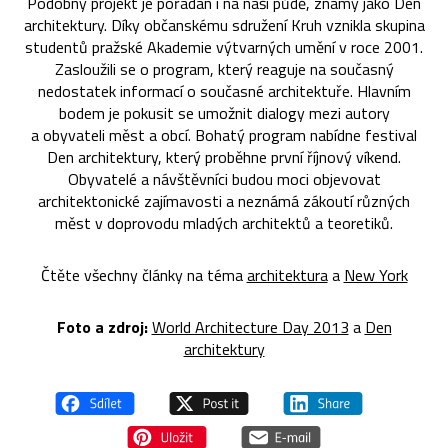
Podobný projekt je pořádán i na naší půdě, známý jako Den
architektury. Díky občanskému sdružení Kruh vznikla skupina
studentů pražské Akademie výtvarných umění v roce 2001.
Zasloužili se o program, který reaguje na současný
nedostatek informací o současné architektuře. Hlavním
bodem je pokusit se umožnit dialogy mezi autory
a obyvateli měst a obcí. Bohatý program nabídne festival
Den architektury, který proběhne první říjnový víkend.
Obyvatelé a návštěvníci budou moci objevovat
architektonické zajímavosti a neznámá zákoutí různých
měst v doprovodu mladých architektů a teoretiků.
Čtěte všechny články na téma
architektura
a
New York
Foto a zdroj:
World Architecture Day 2013
a
Den
architektury