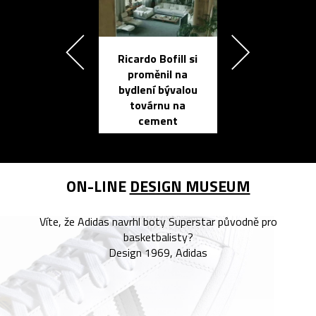
Ricardo Bofill si
Přichází ten
proměnil na
propracovan
bydlení bývalou
elektronic
továrnu na
zápisník
cement
reMarkable
ON-LINE
DESIGN MUSEUM
Víte, že Adidas navrhl boty Superstar původně pro
basketbalisty?
Design 1969, Adidas