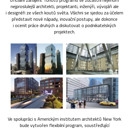
oficiální zahájení. Tohoto programu se zúčastní nejenom
nejproslulejší architekti, projektanti, inženýři, vývojáři ale
i designéři ze všech koutů světa. Všichni se sjedou za účelem
představit nové nápady, inovační postupy, ale dokonce
i ocenit práce druhých a diskutovat o podnikatelských
projektech.
Ve spolupráci s Americkým institutem architektů New York
bude vytvořen flexibilní program, soustřeďující