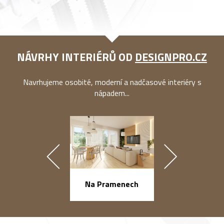
NÁVRHY INTERIÉRŮ OD
DESIGNPRO.CZ
Navrhujeme osobité, moderní a nadčasové interiéry s
nápadem...
náměstí Na Ba
Na Pramenech