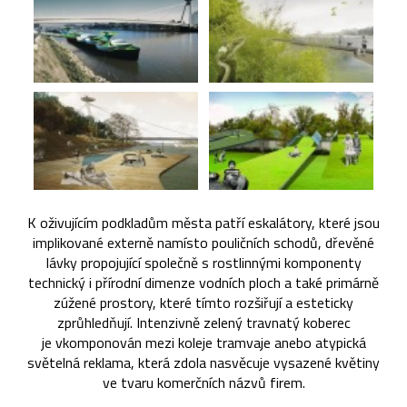
K oživujícím podkladům města patří eskalátory, které jsou
implikované externě namísto pouličních schodů, dřevěné
lávky propojující společně s rostlinnými komponenty
technický i přírodní dimenze vodních ploch a také primárně
zúžené prostory, které tímto rozšiřují a esteticky
zprůhledňují. Intenzivně zelený travnatý koberec
je vkomponován mezi koleje tramvaje anebo atypická
světelná reklama, která zdola nasvěcuje vysazené květiny
ve tvaru komerčních názvů firem.