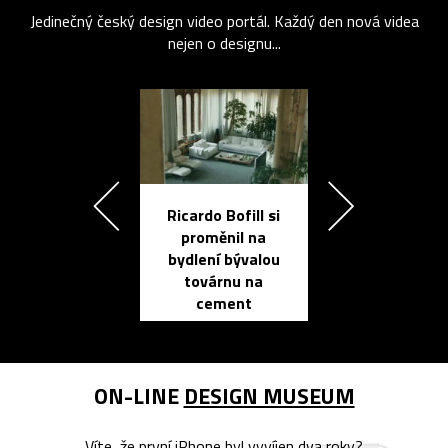
Jedinečný český design video portál. Každý den nová videa
nejen o designu...
Ricardo Bofill si
Přichází ten
proměnil na
propracovan
bydlení bývalou
elektronic
továrnu na
zápisník
cement
reMarkable
ON-LINE
DESIGN MUSEUM
Víte, že první iPhone byl vyvíjen dva roky?