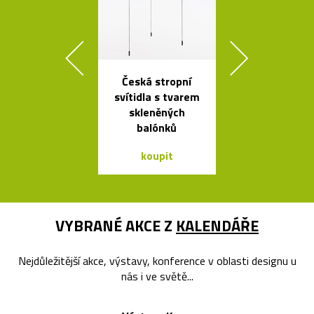
Česká stropní
Kolekce čes
svítidla s tvarem
svítidel ze s
skleněných
dřeva Muff
balónků
koupit
koupit
VYBRANÉ AKCE Z
KALENDÁŘE
Nejdůležitější akce, výstavy, konference v oblasti designu u
nás i ve světě...