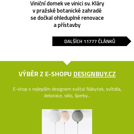
Viniční domek ve vinici sv. Kláry
v pražské botanické zahradě
se dočkal ohleduplné renovace
a přístavby
DALŠÍCH 11777 ČLÁNKŮ
VÝBĚR Z E-SHOPU
DESIGNBUY.CZ
E-shop s nejlepším designem světa! Nábytek, svítidla,
dekorace, sklo, šperky...