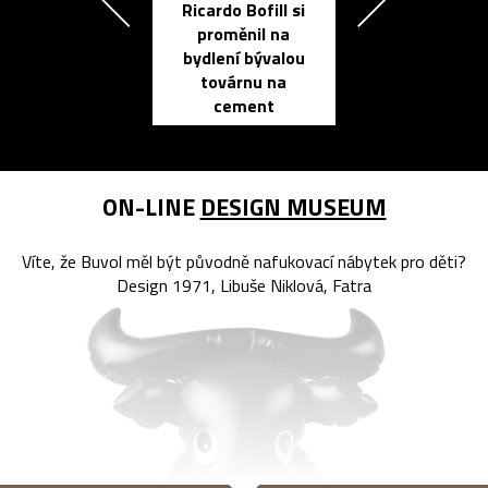
Ricardo Bofill si
Přichází ten
proměnil na
propracovan
bydlení bývalou
elektronic
továrnu na
zápisník
cement
reMarkable
ON-LINE
DESIGN MUSEUM
Víte, že Buvol měl být původně nafukovací nábytek pro děti?
Design 1971, Libuše Niklová, Fatra