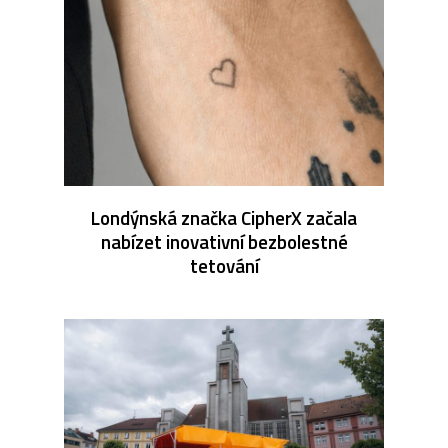
Londýnská značka CipherX začala
nabízet inovativní bezbolestné
tetování