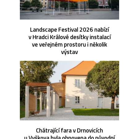
Landscape Festival 2026 nabízí
v Hradci Králové desítky instalací
ve veřejném prostoru i několik
výstav
Chátrající fara v Drnovicích
u Vyškova byla obnovena do původní