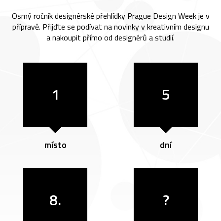
Osmý ročník designérské přehlídky Prague Design Week je v
přípravě. Přijďte se podívat na novinky v kreativním designu
a nakoupit přímo od designérů a studií.
1
5
místo
dní
8.
?