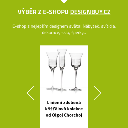
VÝBĚR Z E-SHOPU
DESIGNBUY.CZ
E-shop s nejlepším designem světa! Nábytek, svítidla,
dekorace, sklo, šperky...
Liniemi zdobená
Skleněné bal
křišťálová kolekce
jako česká sví
od Olgoj Chorchoj
Memory