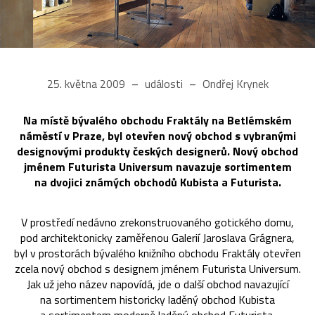
25. května 2009
události
Ondřej Krynek
Na místě bývalého obchodu Fraktály na Betlémském
náměstí v Praze, byl otevřen nový obchod s vybranými
designovými produkty českých designerů. Nový obchod
jménem Futurista Universum navazuje sortimentem
na dvojici známých obchodů Kubista a Futurista.
V prostředí nedávno zrekonstruovaného gotického domu,
pod architektonicky zaměřenou Galerií Jaroslava Grágnera,
byl v prostorách bývalého knižního obchodu Fraktály otevřen
zcela nový obchod s designem jménem Futurista Universum.
Jak už jeho název napovídá, jde o další obchod navazující
na sortimentem historicky laděný obchod Kubista