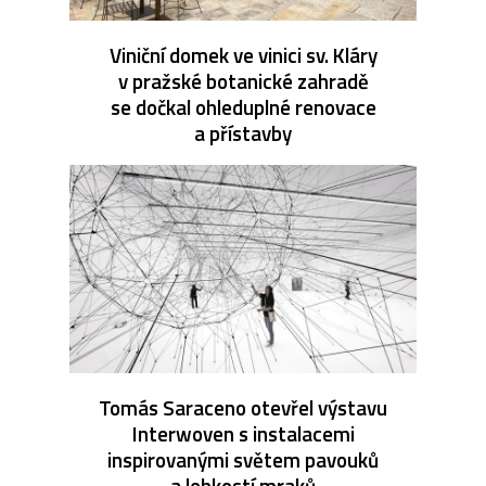
Viniční domek ve vinici sv. Kláry
v pražské botanické zahradě
se dočkal ohleduplné renovace
a přístavby
Tomás Saraceno otevřel výstavu
Interwoven s instalacemi
inspirovanými světem pavouků
a lehkostí mraků