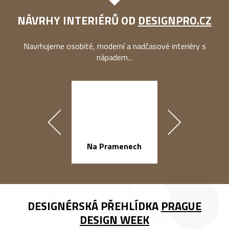
NÁVRHY INTERIÉRŮ OD
DESIGNPRO.CZ
Navrhujeme osobité, moderní a nadčasové interiéry s
nápadem...
náměstí Na Ba
Na Pramenech
DESIGNÉRSKÁ PŘEHLÍDKA
PRAGUE
DESIGN WEEK