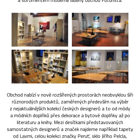
a sortimentem moderně laděný obchod Futurista.
Obchod nabízí v nově rozšířených prostorách neobvyklou šíři
různorodých produktů, zaměřených především na výběr
z nejaktuálnějších kolekcí českých designerů a to od módy
a módních doplňků přes dekorace a bytové doplňky až po
literaturu a knihy. Mezi desítkami představovaných
samostatných designerů a značek najdeme například tapety
od Lavmi, celou kolekci značky Peruť, sklo Jiřího Pelcla,