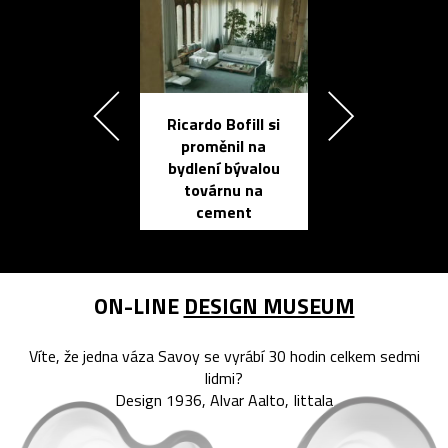
Ricardo Bofill si
Přichází ten
proměnil na
propracovan
bydlení bývalou
elektronic
továrnu na
zápisník
cement
reMarkable
ON-LINE
DESIGN MUSEUM
Víte, že jedna váza Savoy se vyrábí 30 hodin celkem sedmi
lidmi?
Design 1936, Alvar Aalto, Iittala