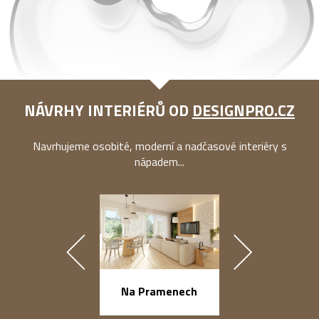
NÁVRHY INTERIÉRŮ OD
DESIGNPRO.CZ
Navrhujeme osobité, moderní a nadčasové interiéry s
nápadem...
náměstí Na Ba
Na Pramenech