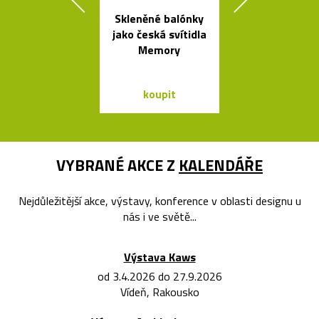
Skleněné balónky
Česká miska 
jako česká svítidla
s ukrytý
Memory
srdečním tv
koupit
koupit
VYBRANÉ AKCE Z
KALENDÁŘE
Nejdůležitější akce, výstavy, konference v oblasti designu u
nás i ve světě...
Výstava Kaws
od 3.4.2026 do 27.9.2026
Vídeň, Rakousko