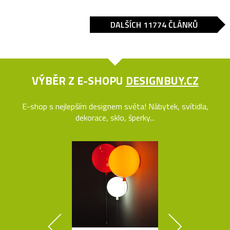
DALŠÍCH 11774 ČLÁNKŮ
VÝBĚR Z E-SHOPU
DESIGNBUY.CZ
E-shop s nejlepším designem světa! Nábytek, svítidla,
dekorace, sklo, šperky...