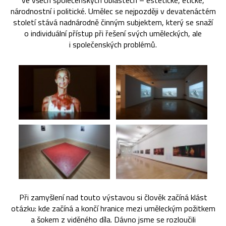
ve všech společenských oblastech – estetické, etické,
národnostní i politické. Umělec se nejpozději v devatenáctém
století stává nadnárodně činným subjektem, který se snaží
o individuální přístup při řešení svých uměleckých, ale
i společenských problémů.
Při zamyšlení nad touto výstavou si člověk začíná klást
otázku: kde začíná a končí hranice mezi uměleckým požitkem
a šokem z viděného díla. Dávno jsme se rozloučili