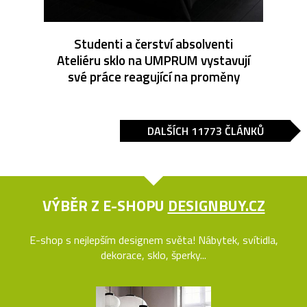
Studenti a čerství absolventi
Ateliéru sklo na UMPRUM vystavují
své práce reagující na proměny
DALŠÍCH 11773 ČLÁNKŮ
VÝBĚR Z E-SHOPU
DESIGNBUY.CZ
E-shop s nejlepším designem světa! Nábytek, svítidla,
dekorace, sklo, šperky...