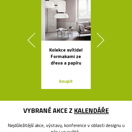
Kolekce svítidel
Kávovary Mo
Formakami ze
Davida
dřeva a papíru
Chipperfie
koupit
koupit
VYBRANÉ AKCE Z
KALENDÁŘE
Nejdůležitější akce, výstavy, konference v oblasti designu u
nás i ve světě...