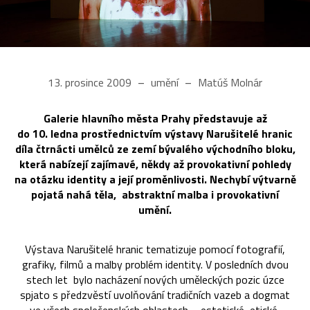
13. prosince 2009
umění
Matúš Molnár
Galerie hlavního města Prahy představuje až
do 10. ledna prostřednictvím výstavy Narušitelé hranic
díla čtrnácti umělců ze zemí bývalého východního bloku,
která nabízejí zajímavé, někdy až provokativní pohledy
na otázku identity a její proměnlivosti. Nechybí výtvarně
pojatá nahá těla, abstraktní malba i provokativní
umění.
Výstava Narušitelé hranic tematizuje pomocí fotografií,
grafiky, filmů a malby problém identity. V posledních dvou
stech let bylo nacházení nových uměleckých pozic úzce
spjato s předzvěstí uvolňování tradičních vazeb a dogmat