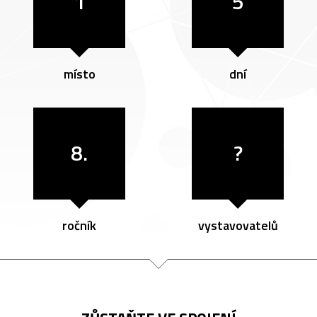
1
5
místo
dní
8.
?
ročník
vystavovatelů