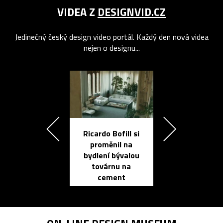
VIDEA Z
DESIGNVID.CZ
Jedinečný český design video portál. Každý den nová videa
nejen o designu...
Ricardo Bofill si
Přichází ten
proměnil na
propracovan
bydlení bývalou
elektronic
továrnu na
zápisník
cement
reMarkable