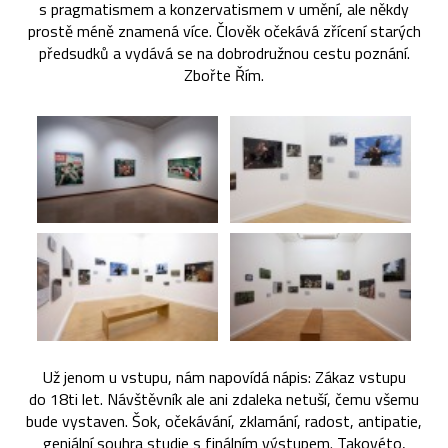
s pragmatismem a konzervatismem v umění, ale někdy
prostě méně znamená více. Člověk očekává zřícení starých
předsudků a vydává se na dobrodružnou cestu poznání.
Zbořte Řím.
Už jenom u vstupu, nám napovídá nápis: Zákaz vstupu
do 18ti let. Návštěvník ale ani zdaleka netuší, čemu všemu
bude vystaven. Šok, očekávání, zklamání, radost, antipatie,
geniální souhra studie s finálním výstupem. Takovéto,