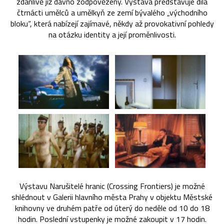
zdánlivě již dávno zodpovězeny. Výstava představuje díla
čtrnácti umělců a umělkyň ze zemí bývalého „východního
bloku“, která nabízejí zajímavé, někdy až provokativní pohledy
na otázku identity a její proměnlivosti.
Výstavu Narušitelé hranic (Crossing Frontiers) je možné
shlédnout v Galerii hlavního města Prahy v objektu Městské
knihovny ve druhém patře od úterý do neděle od 10 do 18
hodin. Poslední vstupenky je možné zakoupit v 17 hodin.