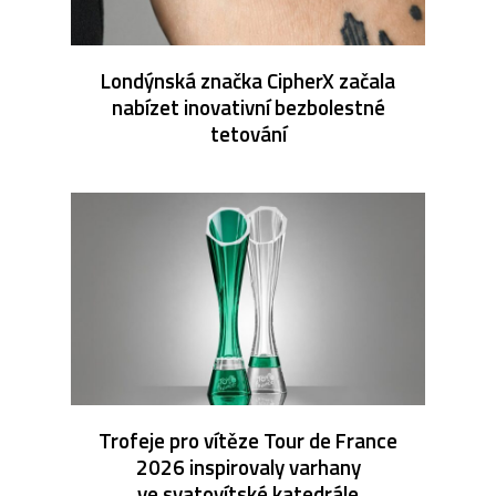
Londýnská značka CipherX začala
nabízet inovativní bezbolestné
tetování
Trofeje pro vítěze Tour de France
2026 inspirovaly varhany
ve svatovítské katedrále