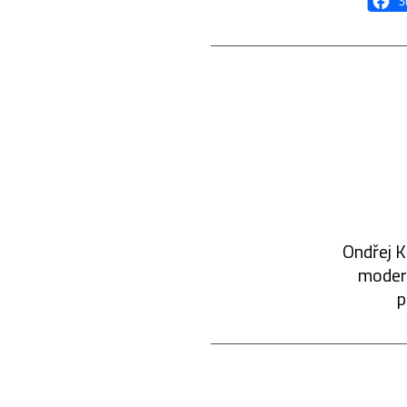
Ondřej K
modern
p