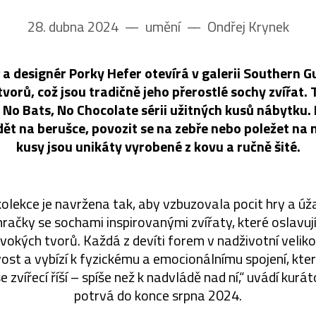
28. dubna 2024
––
umění
––
Ondřej Krynek
a designér Porky Hefer otevírá v galerii Southern G
vorů, což jsou tradičně jeho přerostlé sochy zvířat.
No Bats, No Chocolate sérii užitných kusů nábytku
dět na berušce, povozit se na zebře nebo poležet na
kusy jsou unikáty vyrobené z kovu a ručně šité.
lekce je navržena tak, aby vzbuzovala pocit hry a úž
hračky se sochami inspirovanými zvířaty, které oslavují
vokých tvorů. Každá z devíti forem v nadživotní veliko
ost a vybízí k fyzickému a emocionálnímu spojení, kte
 zvířecí říší – spíše než k nadvládě nad ní,“ uvádí kurá
potrvá do konce srpna 2024.