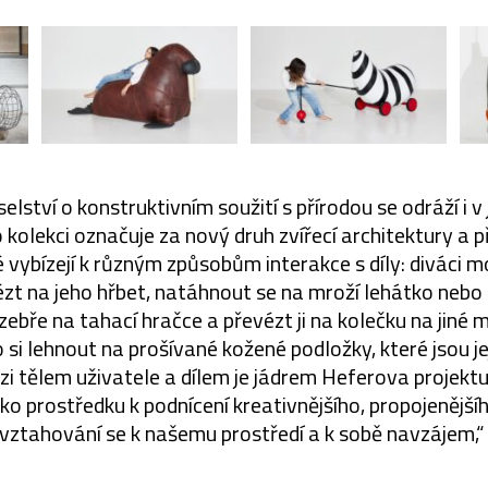
lství o konstruktivním soužití s přírodou se odráží i 
kolekci označuje za nový druh zvířecí architektury a př
ré vybízejí k různým způsobům interakce s díly: diváci 
zt na jeho hřbet, natáhnout se na mroží lehátko nebo s
zebře na tahací hračce a převézt ji na kolečku na jiné 
 si lehnout na prošívané kožené podložky, které jsou je
 tělem uživatele a dílem je jádrem Heferova projektu,
 jako prostředku k podnícení kreativnějšího, propojenějš
vztahování se k našemu prostředí a k sobě navzájem,“ 