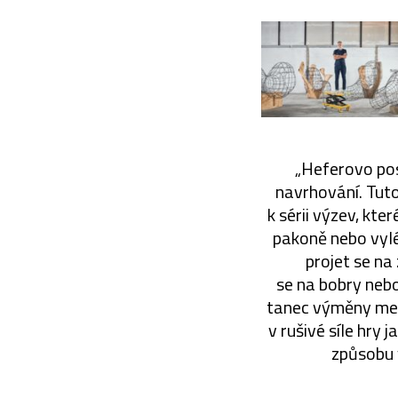
„Heferovo pose
navrhování. Tuto 
k sérii výzev, kte
pakoně nebo vylé
projet se na 
se na bobry nebo
tanec výměny mezi
v rušivé síle hry
způsobu 