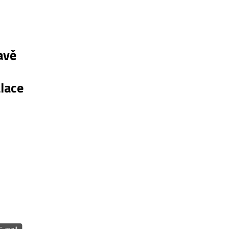
avě
lace