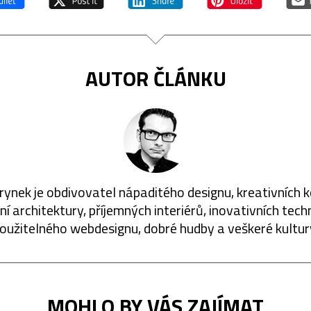
AUTOR ČLÁNKU
rynek je obdivovatel nápaditého designu, kreativních 
í architektury, příjemných interiérů, inovativních techn
oužitelného webdesignu, dobré hudby a veškeré kultur
MOHLO BY VÁS ZAJÍMAT