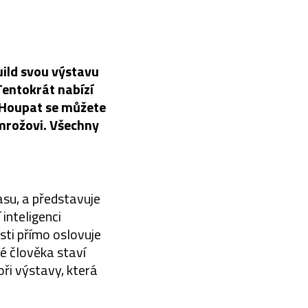
uild svou výstavu
 Tentokrát nabízí
. Houpat se můžete
 mrožovi. Všechny
asu, a představuje
 inteligenci
sti přímo oslovuje
ré člověka staví
toři výstavy, která