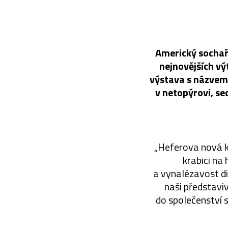
Americký sochař 
nejnovějších výt
výstava s názvem 
v netopýrovi, se
„Heferova nová ko
krabici na 
a vynalézavost di
naši představiv
do společenství se