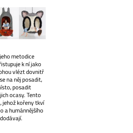
v jeho metodice
istupuje k ní jako
mohou vlézt dovnitř
e na něj posadit,
místo, posadit
jich ocasy. Tento
 jehož kořeny tkví
ího a humánnějšího
dodávají.