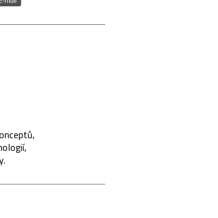
konceptů,
ologií,
y.