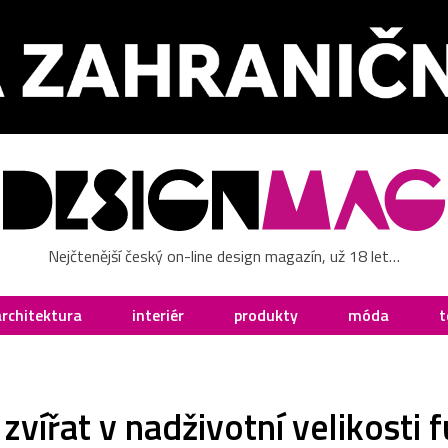
Nejčtenější český on-line design magazín, už 18 let…
architektura
interiér
produkty
móda
t
vířat v nadživotní velikosti 