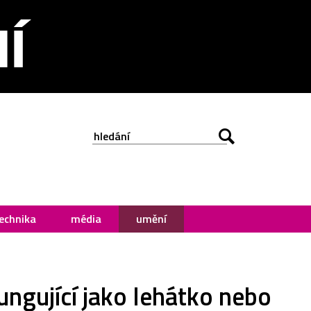
echnika
média
umění
fungující jako lehátko nebo