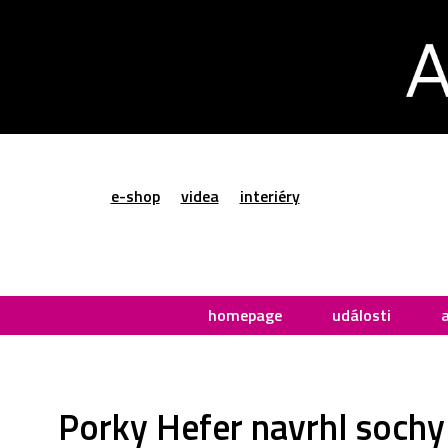
e-shop
videa
interiéry
homepage
události
Porky Hefer navrhl sochy z