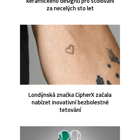
keramického designu pro stolování
za necelých sto let
Londýnská značka CipherX začala
nabízet inovativní bezbolestné
tetování