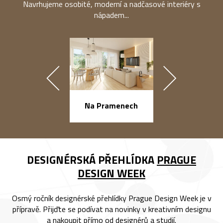
Navrhujeme osobité, moderní a nadčasové interiéry s
nápadem...
náměstí Na Ba
Na Pramenech
DESIGNÉRSKÁ PŘEHLÍDKA
PRAGUE
DESIGN WEEK
Osmý ročník designérské přehlídky Prague Design Week je v
přípravě. Přijďte se podívat na novinky v kreativním designu
a nakoupit přímo od designérů a studií.