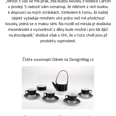
„Mnozí z vás se mě ptali, zda budou kousky z kolekce Carton
v prodeji. S radostí vám oznamuji, že některé z nich budou
k dispozici na mých stránkách. Vzhledem k tomu, že každý
objekt vyžaduje mnohem více práce než mé předchozí
kousky, jedná se o malou sérii. Na rozdíl od minula je dodávka
mezinárodní a vyzvednutí z dílny bude možné i pro lidi žijící
na jihozápadě,“ dodává však s tím, že v tuto chvíli jsou již
produkty vyprodané.
Čtěte související článek na DesignMag.cz