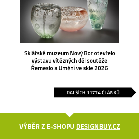
Sklářské muzeum Nový Bor otevřelo
výstavu vítězných děl soutěže
Řemeslo a Umění ve skle 2026
DALŠÍCH 11774 ČLÁNKŮ
VÝBĚR Z E-SHOPU
DESIGNBUY.CZ