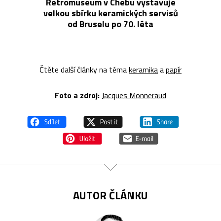
Retromuseum v Chebu vystavuje
velkou sbírku keramických servisů
od Bruselu po 70. léta
Čtěte další články na téma
keramika
a
papír
Foto a z
droj:
Jacques Monneraud
AUTOR ČLÁNKU