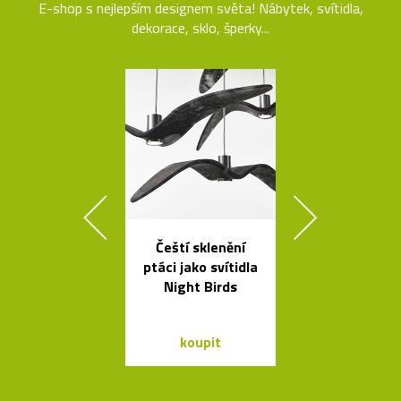
E-shop s nejlepším designem světa! Nábytek, svítidla,
dekorace, sklo, šperky...
Čeští sklenění
Kávovary Mo
ptáci jako svítidla
Davida
Night Birds
Chipperfie
koupit
koupit