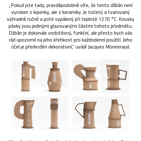
„Pokud jste tady, pravděpodobně víte, že tento džbán není
vyroben z lepenky, ale z keramiky. Je točený a tvarovaný
výhradně ručně a poté vypálený při teplotě 1270 °C. Kousky
pásky jsou jedinými glazovanými částmi tohoto předmětu.
Džbán je dokonale vodotěsný, funkční, ale přesto bych vás
rád upozornil na jeho křehkost pro každodenní použití. Jeho
účel je především dekorativní,“ uvádí Jacques Monneraud.