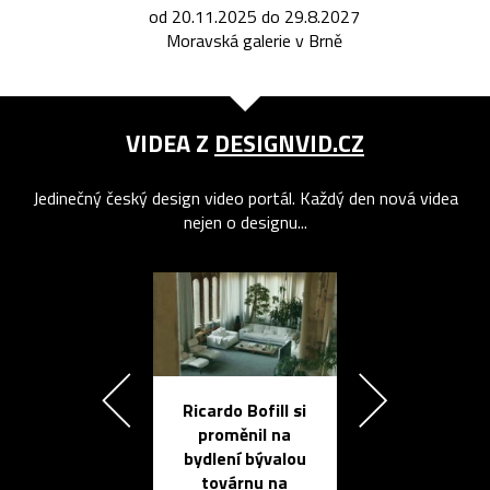
od 20.11.2025 do 29.8.2027
Moravská galerie v Brně
VIDEA Z
DESIGNVID.CZ
Jedinečný český design video portál. Každý den nová videa
nejen o designu...
Ricardo Bofill si
Přichází ten
proměnil na
propracovan
bydlení bývalou
elektronic
továrnu na
zápisník