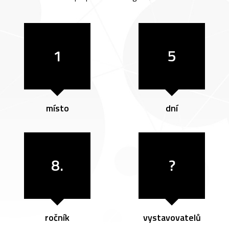
1
5
místo
dní
8.
?
ročník
vystavovatelů