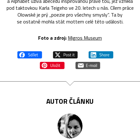
a Alphabet užívá abecedu inspirovanou právě tou, jež vznikla
pod taktovkou Karla Teigeho ve 20. letech u nás. Cílem práce
Olowské je prý „poezie pro všechny smysly“. Ta by
se ostatně mohla stát mottem celé této události.
Foto a zdroj:
Migros Museum
AUTOR ČLÁNKU