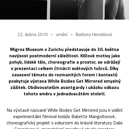
22. dubna 2010
umění
Barbora Heroldová
Migros Museum v Zurichu představuje do 30. května
navýsost postmoderní záležitost. Klíčové motivy jako
pohyb, lidské tělo, choreografie a prostor, se odrážejí
v prezentaci celkem čtrnácti světových tvůrců. Díky
zasazení tématu do rozmanitých forem i kontextů
poskytuje výstava While Bodies Get Mirrored smyslný
zážitek. Obdivovatelům avantgardy i ukázku odkazu
tohoto směru v jednadvacátém století.
Na výstavě nazvané While Bodies Get Mirrored jsou k vidění
experimentální filmové koláže Babette Mangolteové,
choreografický projekt s exkurzem do krásné literatury Dalie