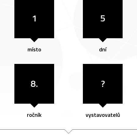
1
5
místo
dní
8.
?
ročník
vystavovatelů