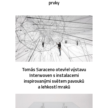
prvky
Tomás Saraceno otevřel výstavu
Interwoven s instalacemi
inspirovanými světem pavouků
a lehkostí mraků