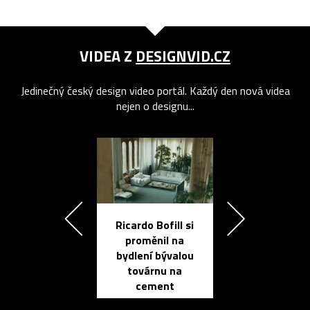
VIDEA Z
DESIGNVID.CZ
Jedinečný český design video portál. Každý den nová videa
nejen o designu...
Ricardo Bofill si
Přichází ten
proměnil na
propracovan
bydlení bývalou
elektronic
továrnu na
zápisník
cement
reMarkable