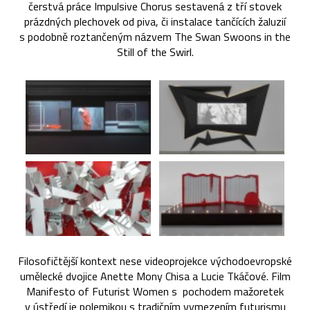
čerstvá práce Impulsive Chorus sestavená z tří stovek
prázdných plechovek od piva, či instalace tančících žaluzií
s podobně roztančeným názvem The Swan Swoons in the
Still of the Swirl.
Filosofičtější kontext nese videoprojekce východoevropské
umělecké dvojice Anette Mony Chisa a Lucie Tkáčové. Film
Manifesto of Futurist Women s pochodem mažoretek
v ústředí je polemikou s tradičním vymezením futurismu