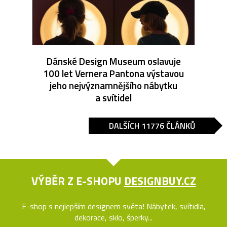
Dánské Design Museum oslavuje
100 let Vernera Pantona výstavou
jeho nejvýznamnějšího nábytku
a svítidel
DALŠÍCH 11776 ČLÁNKŮ
VÝBĚR Z E-SHOPU
DESIGNBUY.CZ
E-shop s nejlepším designem světa! Nábytek, svítidla,
dekorace, sklo, šperky...