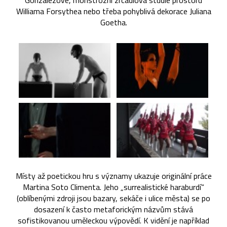
Gonzalezové, monstrózní zrcadlová studie prostoru
Williama Forsythea nebo třeba pohyblivá dekorace Juliana
Goetha.
Místy až poetickou hru s významy ukazuje originální práce
Martina Soto Climenta. Jeho „surrealistické haraburdí“
(oblíbenými zdroji jsou bazary, sekáče i ulice města) se po
dosazení k často metaforickým názvům stává
sofistikovanou uměleckou výpovědí. K vidění je například