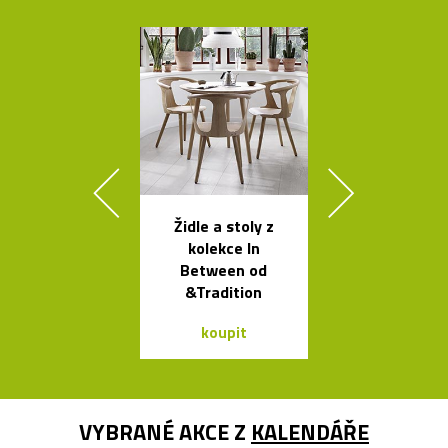
Židle a stoly z
Luxusní kulat
kolekce In
oválný stůl B
Between od
od Bontempi
&Tradition
koupit
koupit
VYBRANÉ AKCE Z
KALENDÁŘE