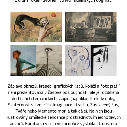
z druhé rokem uvolnění tuhých stalinských dogmat.
Záplava obrazů, kreseb, grafických listů, koláží a fotografií
není prezentována v časové posloupnosti, ale je rozdělena
do třinácti tematických skupin (například Přeludy doby,
Skutečnost ve znacích, Imaginace strachu, Zastavený čas,
Tváře nebo Memento mori a tak dále). Na nich jsou
ilustrovány umělecké tendence prostřednictvím jednotlivých
autorů. Kurátorka v nich velmi dobře vystihla atmosféru