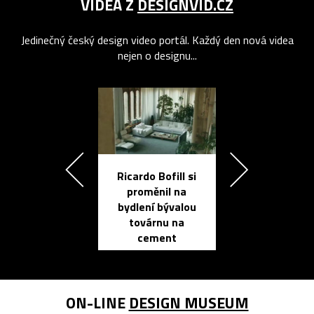
VIDEA Z
DESIGNVID.CZ
Jedinečný český design video portál. Každý den nová videa
nejen o designu...
Ricardo Bofill si
Přichází ten
proměnil na
propracovan
bydlení bývalou
elektronic
továrnu na
zápisník
cement
reMarkable
ON-LINE
DESIGN MUSEUM