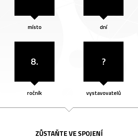
místo
dní
8.
?
ročník
vystavovatelů
ZŮSTAŇTE VE SPOJENÍ