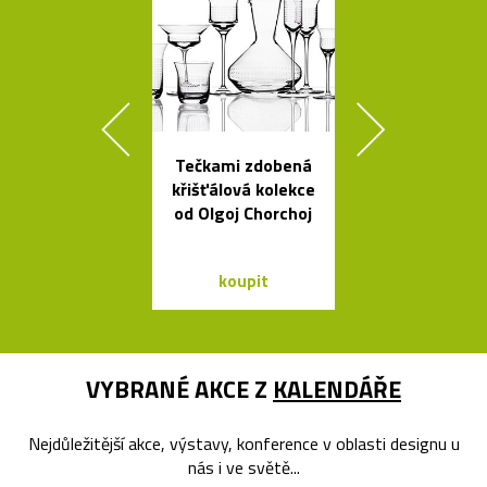
Tečkami zdobená
Čeští sklen
křišťálová kolekce
ptáci jako sví
od Olgoj Chorchoj
Night Bir
koupit
koupit
VYBRANÉ AKCE Z
KALENDÁŘE
Nejdůležitější akce, výstavy, konference v oblasti designu u
nás i ve světě...