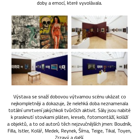
doby a emocí, které vyvolávala.
Výstava se snaží dobovou výtvarnou scénu ukázat co
nejkompletněji a dokazuje, že nelehká doba neznamenala
totální umrtvení jakýchkoli tvůrčích aktivit. Sály jsou nabité
k prasknutí stovkami pláten, kreseb, fotomontáží, koláží
a objektů, a to od autorů těch nejzvučnějších jmen: Boudník,
Filla, Istler, Kolář, Medek, Reynek, Šíma, Teige, Tikal, Toyen,
Zrzavý a další.