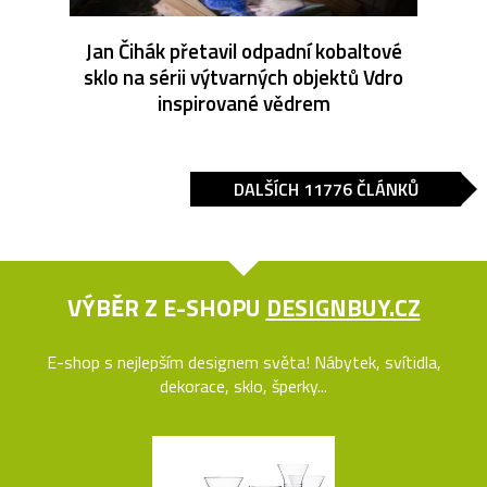
Jan Čihák přetavil odpadní kobaltové
sklo na sérii výtvarných objektů Vdro
inspirované vědrem
DALŠÍCH 11776 ČLÁNKŮ
VÝBĚR Z E-SHOPU
DESIGNBUY.CZ
E-shop s nejlepším designem světa! Nábytek, svítidla,
dekorace, sklo, šperky...