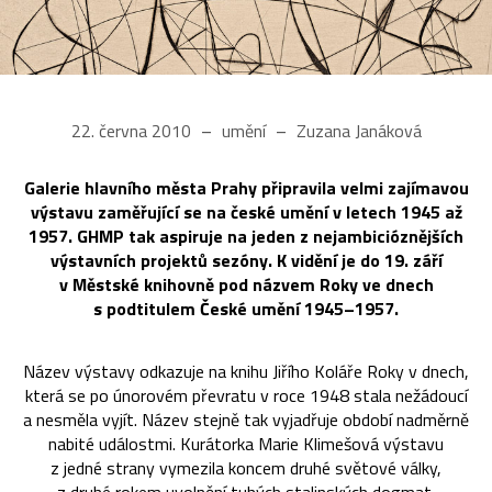
22. června 2010
umění
Zuzana Janáková
Galerie hlavního města Prahy připravila velmi zajímavou
výstavu zaměřující se na české umění v letech 1945 až
1957. GHMP tak aspiruje na jeden z nejambicióznějších
výstavních projektů sezóny. K vidění je do 19. září
v Městské knihovně pod názvem Roky ve dnech
s podtitulem České umění 1945–1957.
Název výstavy odkazuje na knihu Jiřího Koláře Roky v dnech,
která se po únorovém převratu v roce 1948 stala nežádoucí
a nesměla vyjít. Název stejně tak vyjadřuje období nadměrně
nabité událostmi. Kurátorka Marie Klimešová výstavu
z jedné strany vymezila koncem druhé světové války,