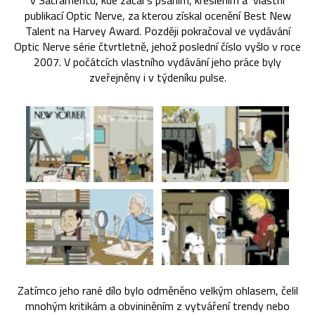
v Sacramentu, kde začal s psaním, kreslením a vlastní
publikací Optic Nerve, za kterou získal ocenění Best New
Talent na Harvey Award. Později pokračoval ve vydávání
Optic Nerve série čtvrtletně, jehož poslední číslo vyšlo v roce
2007. V počátcích vlastního vydávání jeho práce byly
zveřejněny i v týdeníku pulse.
Zatímco jeho rané dílo bylo odměněno velkým ohlasem, čelil
mnohým kritikám a obvininěním z vytváření trendy nebo