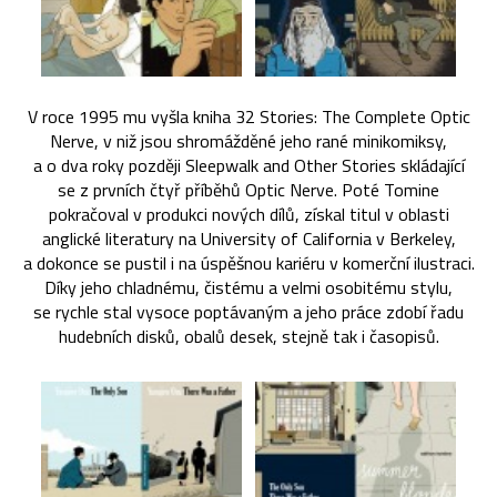
V roce 1995 mu vyšla kniha 32 Stories: The Complete Optic
Nerve, v niž jsou shromážděné jeho rané minikomiksy,
a o dva roky později Sleepwalk and Other Stories skládající
se z prvních čtyř příběhů Optic Nerve. Poté Tomine
pokračoval v produkci nových dílů, získal titul v oblasti
anglické literatury na University of California v Berkeley,
a dokonce se pustil i na úspěšnou kariéru v komerční ilustraci.
Díky jeho chladnému, čistému a velmi osobitému stylu,
se rychle stal vysoce poptávaným a jeho práce zdobí řadu
hudebních disků, obalů desek, stejně tak i časopisů.