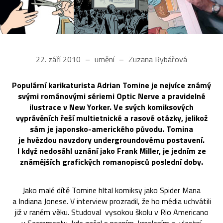
22. září 2010
umění
Zuzana Rybářová
Populární karikaturista Adrian Tomine je nejvíce známý
svými románovými sériemi Optic Nerve a pravidelné
ilustrace v New Yorker. Ve svých komiksových
vyprávěních řeší multietnické a rasové otázky, jelikož
sám je japonsko-amerického původu. Tomina
je hvězdou navzdory undergroundovému postavení.
I když nedosáhl uznání jako Frank Miller, je jedním ze
známějších grafických romanopisců poslední doby.
Jako malé dítě Tomine hltal komiksy jako Spider Mana
a Indiana Jonese. V interview prozradil, že ho média uchvátili
již v raném věku. Studoval vysokou školu v Rio Americano