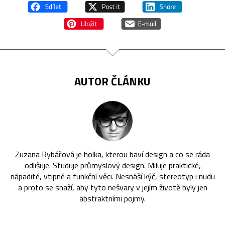
AUTOR ČLÁNKU
Zuzana Rybářová je holka, kterou baví design a co se ráda
odlišuje. Studuje průmyslový design. Miluje praktické,
nápadité, vtipné a funkční věci. Nesnáší kýč, stereotyp i nudu
a proto se snaží, aby tyto nešvary v jejím životě byly jen
abstraktními pojmy.