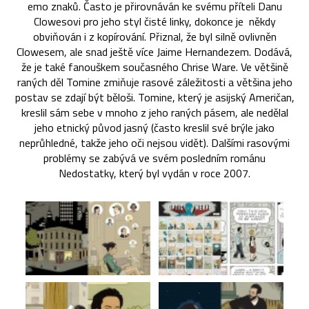
emo znaků. Často je přirovnáván ke svému příteli Danu
Clowesovi pro jeho styl čisté linky, dokonce je někdy
obviňován i z kopírování. Přiznal, že byl silně ovlivněn
Clowesem, ale snad ještě více Jaime Hernandezem. Dodává,
že je také fanouškem současného Chrise Ware. Ve většině
raných děl Tomine zmiňuje rasové záležitosti a většina jeho
postav se zdají být běloši. Tomine, který je asijský Američan,
kreslil sám sebe v mnoho z jeho raných pásem, ale nedělal
jeho etnický původ jasný (často kreslil své brýle jako
neprůhledné, takže jeho oči nejsou vidět). Dalšími rasovými
problémy se zabývá ve svém posledním románu
Nedostatky, který byl vydán v roce 2007.