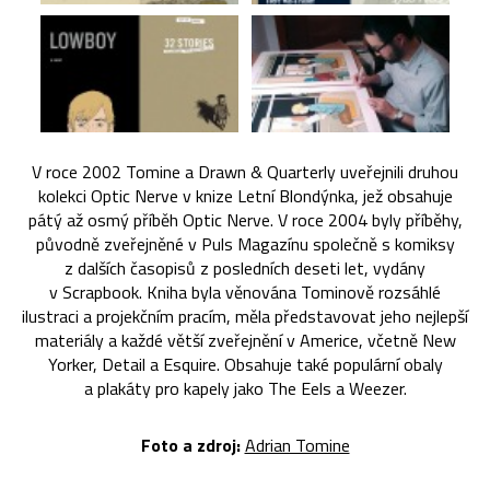
V roce 2002 Tomine a Drawn & Quarterly uveřejnili druhou
kolekci Optic Nerve v knize Letní Blondýnka, jež obsahuje
pátý až osmý příběh Optic Nerve. V roce 2004 byly příběhy,
původně zveřejněné v Puls Magazínu společně s komiksy
z dalších časopisů z posledních deseti let, vydány
v Scrapbook. Kniha byla věnována Tominově rozsáhlé
ilustraci a projekčním pracím, měla představovat jeho nejlepší
materiály a každé větší zveřejnění v Americe, včetně New
Yorker, Detail a Esquire. Obsahuje také populární obaly
a plakáty pro kapely jako The Eels a Weezer.
Foto a zdroj:
Adrian Tomine