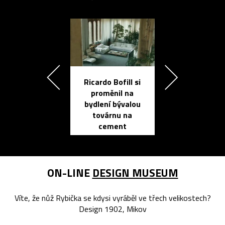
Ricardo Bofill si
Přichází ten
proměnil na
propracovan
bydlení bývalou
elektronic
továrnu na
zápisník
cement
reMarkable
ON-LINE
DESIGN MUSEUM
Víte, že nůž Rybička se kdysi vyráběl ve třech velikostech?
Design 1902, Mikov