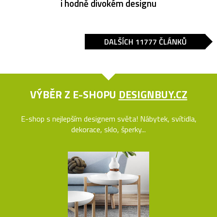
i hodně divokém designu
DALŠÍCH 11777 ČLÁNKŮ
VÝBĚR Z E-SHOPU
DESIGNBUY.CZ
E-shop s nejlepším designem světa! Nábytek, svítidla,
dekorace, sklo, šperky...