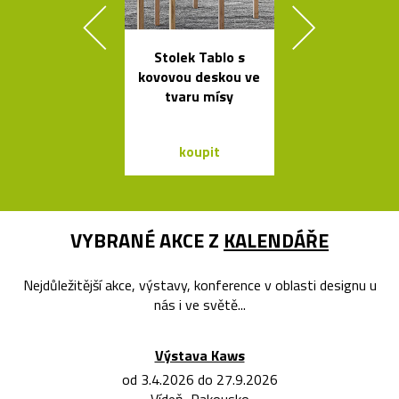
Stolek Tablo s
Kolekce čes
kovovou deskou ve
svítidel ze s
tvaru mísy
dřeva Muff
koupit
koupit
VYBRANÉ AKCE Z
KALENDÁŘE
Nejdůležitější akce, výstavy, konference v oblasti designu u
nás i ve světě...
Výstava Kaws
od 3.4.2026 do 27.9.2026