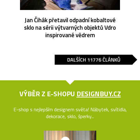
Jan Čihák přetavil odpadní kobaltové
sklo na sérii výtvarných objektů Vdro
inspirované vědrem
DALŠÍCH 11776 ČLÁNKŮ
VÝBĚR Z E-SHOPU
DESIGNBUY.CZ
E-shop s nejlepším designem světa! Nábytek, svítidla,
dekorace, sklo, šperky...