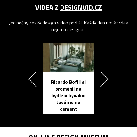
VIDEA Z
DESIGNVID.CZ
Jedinečný český design video portál. Každý den nová videa
nejen o designu...
Ricardo Bofill si
Přichází ten
proměnil na
propracovan
bydlení bývalou
elektronic
továrnu na
zápisník
cement
reMarkable