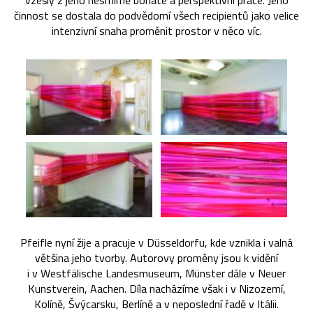
vzešly z jeho nesmírně bohaté a perspektivní práce. Jeho
činnost se dostala do podvědomí všech recipientů jako velice
intenzivní snaha proměnit prostor v něco víc.
Pfeifle nyní žije a pracuje v Düsseldorfu, kde vznikla i valná
většina jeho tvorby. Autorovy proměny jsou k vidění
i v Westfälische Landesmuseum, Münster dále v Neuer
Kunstverein, Aachen. Díla nacházíme však i v Nizozemí,
Kolíně, Švýcarsku, Berlíně a v neposlední řadě v Itálii.