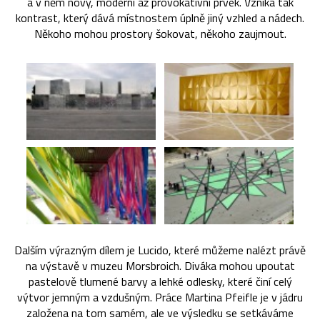
a v něm nový, moderní až provokativní prvek. Vzniká tak
kontrast, který dává místnostem úplně jiný vzhled a nádech.
Někoho mohou prostory šokovat, někoho zaujmout.
Dalším výrazným dílem je Lucido, které můžeme nalézt právě
na výstavě v muzeu Morsbroich. Diváka mohou upoutat
pastelově tlumené barvy a lehké odlesky, které činí celý
výtvor jemným a vzdušným. Práce Martina Pfeifle je v jádru
založena na tom samém, ale ve výsledku se setkáváme