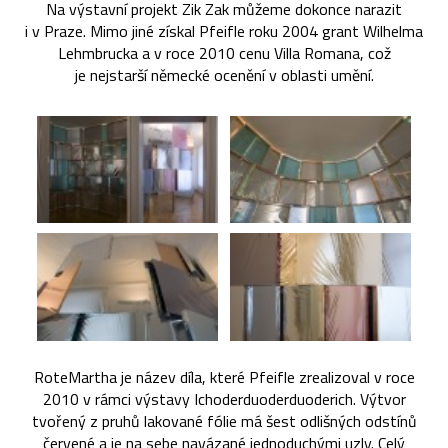
Na výstavní projekt Zik Zak můžeme dokonce narazit
i v Praze. Mimo jiné získal Pfeifle roku 2004 grant Wilhelma
Lehmbrucka a v roce 2010 cenu Villa Romana, což
je nejstarší německé ocenění v oblasti umění.
RoteMartha je název díla, které Pfeifle zrealizoval v roce
2010 v rámci výstavy Ichoderduoderduoderich. Výtvor
tvořený z pruhů lakované fólie má šest odlišných odstínů
červené a je na sebe navázané jednoduchými uzly. Celý