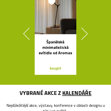
Španělská
Kvalitní a l
minimalistická
nastavitel
svítidla od Aromas
lampy Bur
koupit
koupit
VYBRANÉ AKCE Z
KALENDÁŘE
Nejdůležitější akce, výstavy, konference v oblasti designu u
nás i ve světě...