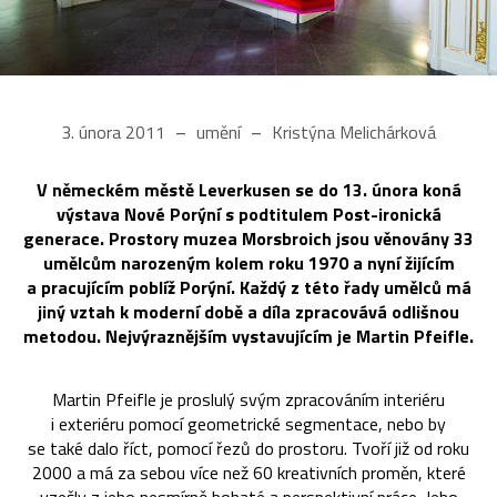
3. února 2011
umění
Kristýna Melichárková
V německém městě Leverkusen se do 13. února koná
výstava Nové Porýní s podtitulem Post-ironická
generace. Prostory muzea Morsbroich jsou věnovány 33
umělcům narozeným kolem roku 1970 a nyní žijícím
a pracujícím poblíž Porýní. Každý z této řady umělců má
jiný vztah k moderní době a díla zpracovává odlišnou
metodou. Nejvýraznějším vystavujícím je Martin Pfeifle.
Martin Pfeifle je proslulý svým zpracováním interiéru
i exteriéru pomocí geometrické segmentace, nebo by
se také dalo říct, pomocí řezů do prostoru. Tvoří již od roku
2000 a má za sebou více než 60 kreativních proměn, které