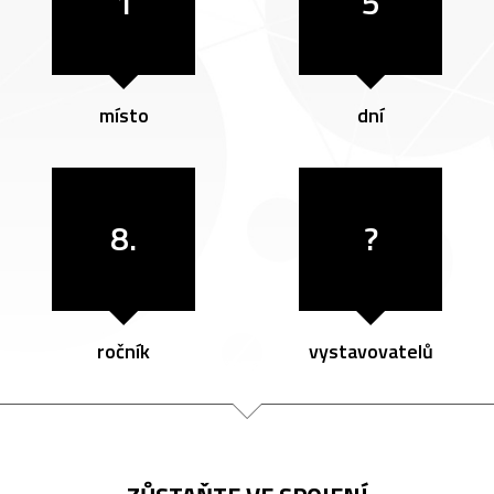
1
5
místo
dní
8.
?
ročník
vystavovatelů