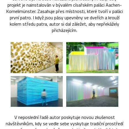
projekt je nainstalován v bývalém císařském paláci Aachen-
Kornelimünster. Zasahuje přes místnosti, které tvoří v paláci
první patro. I když jsou pásy upevněny ve dveřích a krouží
kolem středu patra, autor si dal záležet, aby nepřekážely
přicházejícím.
V neposlední řadě autor poskytuje novou zkušenost
návštěvníkům, kdy se vedle sebe vyskytuje tradiční prostředí