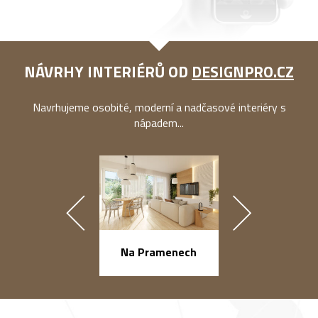
NÁVRHY INTERIÉRŮ OD
DESIGNPRO.CZ
Navrhujeme osobité, moderní a nadčasové interiéry s
nápadem...
náměstí Na Ba
Na Pramenech