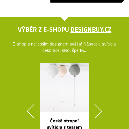
VÝBĚR Z E-SHOPU
DESIGNBUY.CZ
E-shop s nejlepším designem světa! Nábytek, svítidla,
dekorace, sklo, šperky...
Česká stropní
Ikonická la
svítidla s tvarem
Tizio od Ric