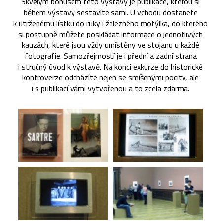
Skvělým bonusem této výstavy je publikace, kterou si
během výstavy sestavíte sami. U vchodu dostanete
k utrženému lístku do ruky i železného motýlka, do kterého
si postupně můžete poskládat informace o jednotlivých
kauzách, které jsou vždy umístěny ve stojanu u každé
fotografie. Samozřejmostí je i přední a zadní strana
i stručný úvod k výstavě. Na konci exkurze do historické
kontroverze odcházíte nejen se smíšenými pocity, ale
i s publikací vámi vytvořenou a to zcela zdarma.