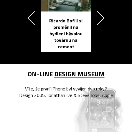
Ricardo Bofill si
Přichází ten
proměnil na
propracovan
bydlení bývalou
elektronic
továrnu na
zápisník
cement
reMarkable
ON-LINE
DESIGN MUSEUM
Víte, že první iPhone byl vyvíjen dva roky?
Design 2005, Jonathan Ive & Steve Jobs, Apple