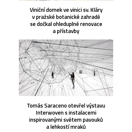
Viniční domek ve vinici sv. Kláry
v pražské botanické zahradě
se dočkal ohleduplné renovace
a přístavby
Tomás Saraceno otevřel výstavu
Interwoven s instalacemi
inspirovanými světem pavouků
a lehkostí mraků