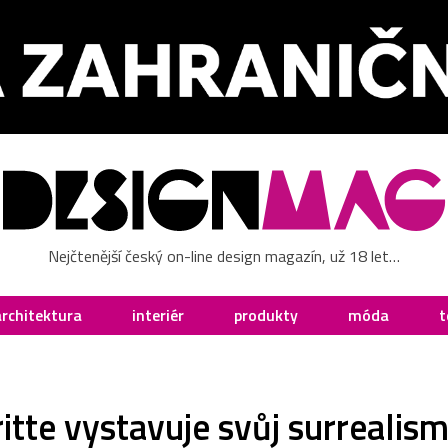
Nejčtenější český on-line design magazín, už 18 let…
architektura
interiér
produkty
móda
t
tte vystavuje svůj surrealism