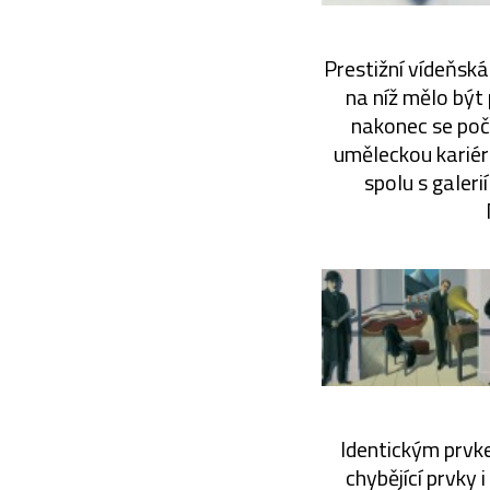
Prestižní vídeňsk
na níž mělo být
nakonec se poče
uměleckou kariér
spolu s galeri
Identickým prvk
chybějící prvky 