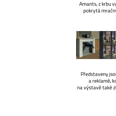
Amants, z krbu vy
pokrytá mračny
Představeny jsou
a reklamě, k
na výstavě také zh