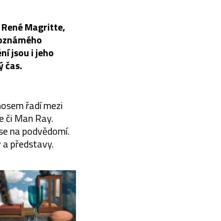
u René Magritte,
ětoznámého
ní jsou i jeho
ý čas.
ínosem řadí mezi
ee či Man Ray.
 se na podvědomí.
y a představy.