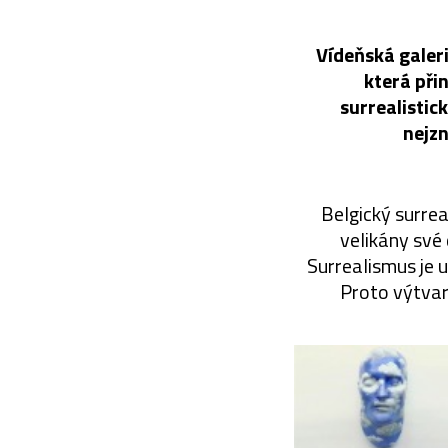
Vídeňská galeri
která při
surrealistick
nejzn
Belgický surrea
velikány své 
Surrealismus je 
Proto výtvarn