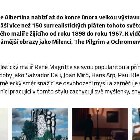
e Albertina nabízí až do konce února velkou výstav
náší více než 150 surrealistických pláten tohoto sv
ého malíře žijícího od roku 1898 do roku 1967. K vidě
ámější obrazy jako Milenci, The Pilgrim a Ochromen
listický malíř René Magritte se svou popularitou a př
doby jako Salvador Dalí, Joan Miró, Hans Arp, Paul Kl
umělecký směr snažící se osvobození mysli a zaměřuje
íci pracující v tomto stylu zachycují své myšlenky, sn