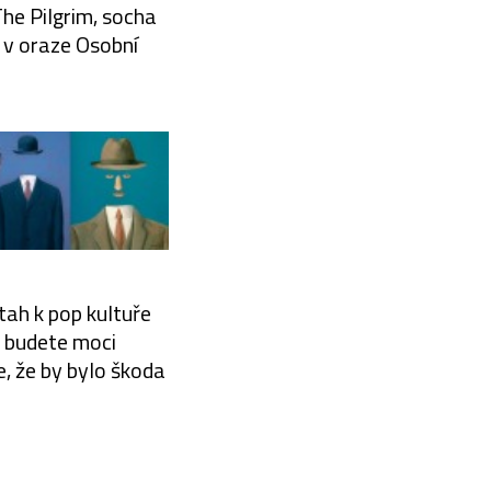
The Pilgrim, socha
 v oraze Osobní
tah k pop kultuře
ý budete moci
e, že by bylo škoda