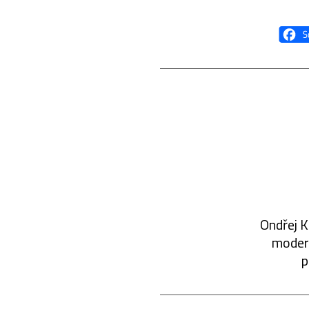
Ondřej K
modern
p