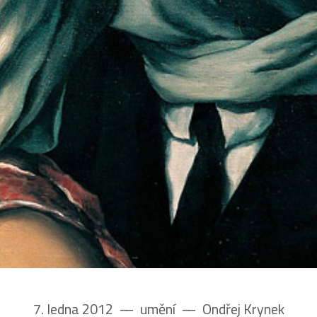
7. ledna 2012
––
umění
––
Ondřej Krynek