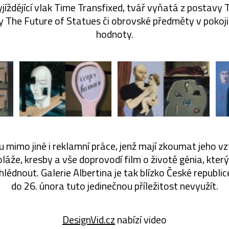
jíždějící vlak Time Transfixed, tvář vyňatá z postavy 
 The Future of Statues či obrovské předměty v pokoji
hodnoty.
 mimo jiné i reklamní práce, jenž mají zkoumat jeho vz
oláže, kresby a vše doprovodí film o životě génia, kter
lédnout. Galerie Albertina je tak blízko České republic
do 26. února tuto jedinečnou příležitost nevyužít.
DesignVid.cz
nabízí video