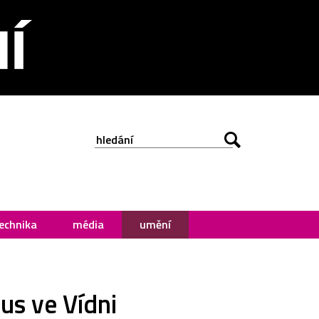
echnika
média
umění
us ve Vídni