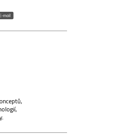
konceptů,
ologií,
y.