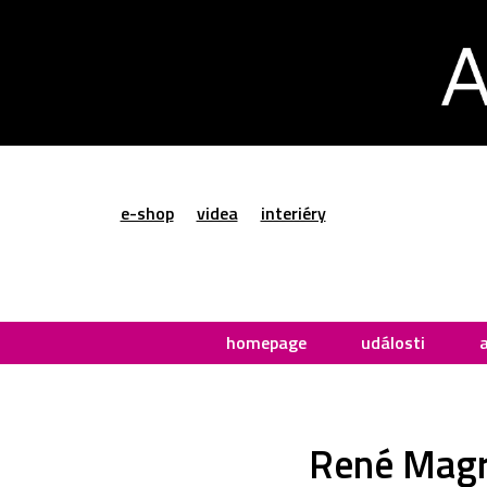
e-shop
videa
interiéry
homepage
události
René Magri