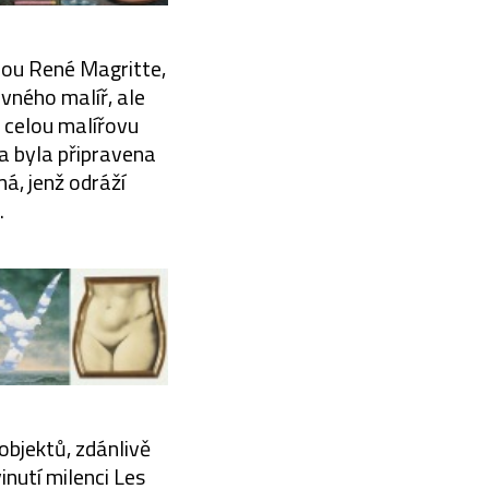
nou René Magritte,
vného malíř, ale
t celou malířovu
a byla připravena
má, jenž odráží
.
bjektů, zdánlivě
inutí milenci Les