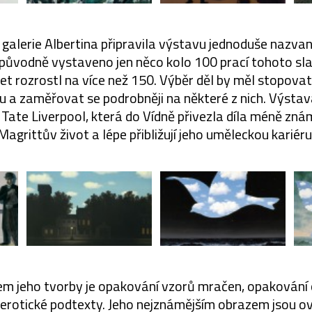
á galerie Albertina připravila výstavu jednoduše nazva
 původně vystaveno jen něco kolo 100 prací tohoto sla
t rozrostl na více než 150. Výběr děl by měl stopova
u a zaměřovat se podrobněji na některé z nich. Výstav
í Tate Liverpool, která do Vídně přivezla díla méně zná
Magrittův život a lépe přibližují jeho uměleckou kariéru
em jeho tvorby je opakování vzorů mračen, opakování o
i erotické podtexty. Jeho nejznámějším obrazem jsou ov