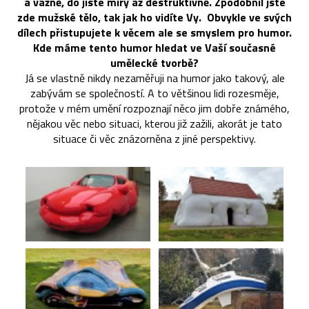
a vážně, do jisté míry až destruktivně. Zpodobnil jste
zde mužské tělo, tak jak ho vidíte Vy. Obvykle ve svých
dílech přistupujete k věcem ale se smyslem pro humor.
Kde máme tento humor hledat ve Vaší současné
umělecké tvorbě?
Já se vlastně nikdy nezaměřuji na humor jako takový, ale
zabývám se společností. A to většinou lidi rozesměje,
protože v mém umění rozpoznají něco jim dobře známého,
nějakou věc nebo situaci, kterou již zažili, akorát je tato
situace či věc znázorněna z jiné perspektivy.