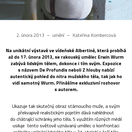
2. února 2013
umění
Kateřina Kombercová
Na unikátní výstavě ve vídeňské Albertině, která probíhá
až do 17. února 2013, se rakouský umělec Erwin Wurm
zabývá lidským tělem, dokonce i tím svým. Expozice
s názvem De Profundis neboli Z hlouby nabízí
autentický pohled do nitra mužského těla, tak jak ho
vidí samotný Wurm. Přinášíme exkluzivní rozhovor
s autorem.
Ukazuje tak skutečný obraz stárnoucího muže, a svým
překvapivě realistickým pojetím dává nahlédnout
do chátrající schránky jeho těla. S využitím různých médií
usiluje tento světově uznávaný umělec o konfrontaci