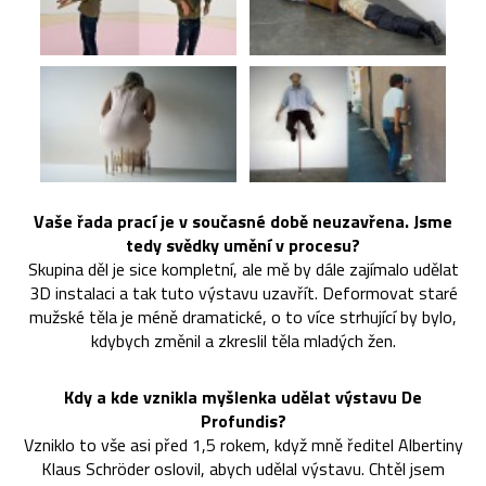
Vaše řada prací je v současné době neuzavřena. Jsme
tedy svědky umění v procesu?
Skupina děl je sice kompletní, ale mě by dále zajímalo udělat
3D instalaci a tak tuto výstavu uzavřít. Deformovat staré
mužské těla je méně dramatické, o to více strhující by bylo,
kdybych změnil a zkreslil těla mladých žen.
Kdy a kde vznikla myšlenka udělat výstavu De
Profundis?
Vzniklo to vše asi před 1,5 rokem, když mně ředitel Albertiny
Klaus Schröder oslovil, abych udělal výstavu. Chtěl jsem