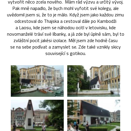
vytvořit něco zcela nového. Mám rád výzvu a určitý vývoj.
Pak mně napadlo, že bych mohl vyfotit své kolegy, ale
uvědomil jsem si, že to je málo. Když jsem jako každou zimu
odcestoval do Thajska a cestoval dále po Kambodži
a Laosu, kde jsem se náhodou ocitl v letovisku, kde
novomanželé tráví své líbanky, a já zde byl úplně sám, byl to
zvláštní pocit jakési izolace. Měl jsem zde hodně času
se na sebe podívat a zamyslet se. Zde také vznikly skicy
související s gotikou.