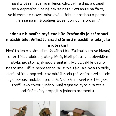
psal z vězení svému milenci, když byl na dně, a utápěl
se v depresích. Stejně tak se název vztahuje na žalm,
ve kterém se člověk odvolává k Bohu s prosbou o pomoc.
„Jen se na mně podívej. Bože, pomoc mi prosím..”
Jednou z hlavních myšlenek De Profundis je stárnoucí
mužské tělo. Vnímáte snad stárnutí mužského těla jako
groteskní?
Není to jen o stárnutí mužského těla. Zajímal jsem se hlavně
o řeč těla v období gotiky. Muži, kteří pózují v neobvyklém
stylu, jak stojí a jak jsou zranitelní. My už takhle dávno
nestojíme. Dříve neprezentovali svoje tělo, ale byla to duše,
která stála v popředí, což odráží zcela jiné vidění světa. Tělo
bylo jakousi nádobou pro duši. V dnešním světě je tělo jako
zboží, jako cokoliv jiného. Mně zajímalo tyto dva zcela
odlišné světy propojit v jednom momentu.