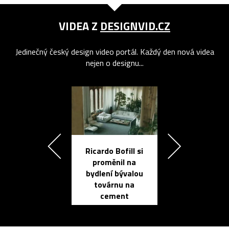
VIDEA Z
DESIGNVID.CZ
Jedinečný český design video portál. Každý den nová videa
nejen o designu...
Ricardo Bofill si
Přichází ten
proměnil na
propracovan
bydlení bývalou
elektronic
továrnu na
zápisník
cement
reMarkable