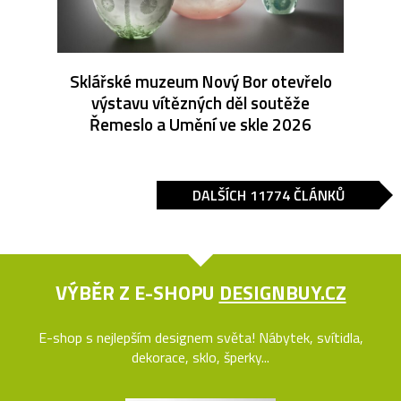
Sklářské muzeum Nový Bor otevřelo
výstavu vítězných děl soutěže
Řemeslo a Umění ve skle 2026
DALŠÍCH 11774 ČLÁNKŮ
VÝBĚR Z E-SHOPU
DESIGNBUY.CZ
E-shop s nejlepším designem světa! Nábytek, svítidla,
dekorace, sklo, šperky...