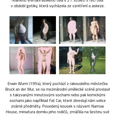
reálného vnímání lidského těla v 21. století s řečí těla
v období gotiky, která vycházela ze vznitření a askeze.
Erwin Wurm (1954), který pochází z rakouského městečka
Bruck an der Mur, se na mezinárodní umělecké scéně proslavil
s takzvanými minutovými sochami nebo pak komickými
sochami jako například Fat Car, které zkreslují nám velice
známé předměty. Povedený kousek s názvem Narrow
House, miniatura domku jeho rodičů, zmáčkla na šestinu své