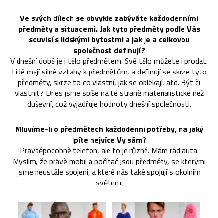
Ve svých dílech se obvykle zabýváte každodenními
předměty a situacemi. Jak tyto předměty podle Vás
souvisí s lidskými bytostmi a jak je a celkovou
společnost definují?
V dnešní době je i tělo předmětem. Své tělo můžete i prodat.
Lidé mají silné vztahy k předmětům, a definují se skrze tyto
předměty, skrze to co vlastní, jak se oblékají, atd. Být či
vlastnit? Dnes jsme spíše na té straně materialistické než
duševní, což vyjadřuje hodnoty dnešní společnosti.
Mluvíme-li o předmětech každodenní potřeby, na jaký
lpíte nejvíce Vy sám?
Pravděpodobně telefon, ale to je různé. Mám rád auta.
Myslím, že právě mobil a počítač jsou předměty, se kterými
jsme neustále spojeni, a které nás také spojují s okolním
světem.