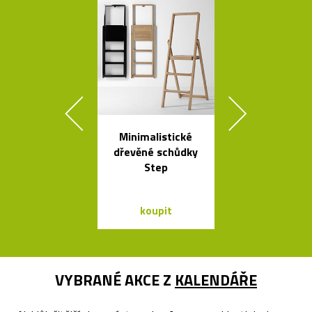
Minimalistické
Luxusní kulat
dřevěné schůdky
oválný stůl B
Step
od Bontempi
koupit
koupit
VYBRANÉ AKCE Z
KALENDÁŘE