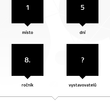
1
5
místo
dní
8.
?
ročník
vystavovatelů