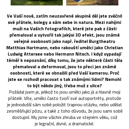
Ve Vaší nové, zatím neuzavřené skupině děl jste zvěčnil
své přátele, kolegy a sám sebe in natura. Mezi nahými
muži na Vašich fotografiích, které jste pak z části
přemaloval a vytvořil tak jakýsi 3D efekt, jsou známé
veřejné osobnosti jako např. ředitel Burgtheatru
Matthias Hartmann, nebo rakouští umělci jako Christian
Ludwig Attersee nebo Hermann Nitsch. I když vypadají
téměř k nepoznání, díky tomu, že jste některé části těla
přemaloval a deformoval, jsou to přeci jen známé
osobnosti, které se obnažili před Vaší kamerou. Proč
jste se rozhodl pracovat s tak známými lidmi? Nemohl
to být někdo jiný, třeba muž z ulice?
Požádal jsem je, jelikož to jsou umělci jako já a hlavně moji
přátelé. Víte, umělci často tvoří své autoportréty, protože
je jednodušší sám sobě položit trapnou otázku, nebo udělat
zesměšňující pózu, a také z toho důvodu, že jsou sami sobě
dostupní. My jsme všichni zhruba ve stejném věku, což
je legrační, divné, a dramatické.