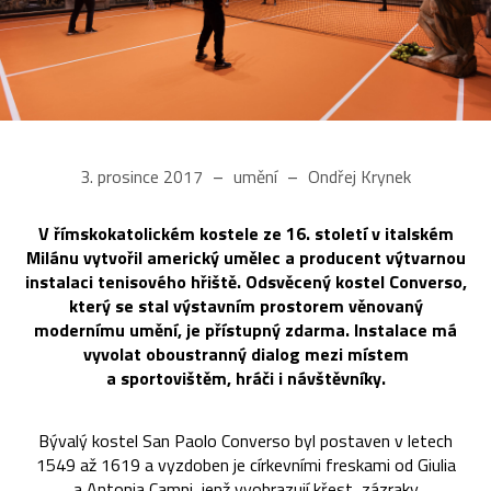
3. prosince 2017
umění
Ondřej Krynek
V římskokatolickém kostele ze 16. století v italském
Milánu vytvořil americký umělec a producent výtvarnou
instalaci tenisového hřiště. Odsvěcený kostel Converso,
který se stal výstavním prostorem věnovaný
modernímu umění, je přístupný zdarma. Instalace má
vyvolat oboustranný dialog mezi místem
a sportovištěm, hráči i návštěvníky.
Bývalý kostel San Paolo Converso byl postaven v letech
1549 až 1619 a vyzdoben je církevními freskami od Giulia
a Antonia Campi, jenž vyobrazují křest, zázraky