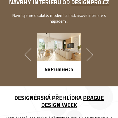
NÁVRHY INTERIÉRŮ OD
DESIGNPRO.CZ
Navrhujeme osobité, moderní a nadčasové interiéry s
nápadem...
náměstí Na Ba
Na Pramenech
DESIGNÉRSKÁ PŘEHLÍDKA
PRAGUE
DESIGN WEEK