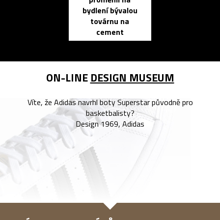
propracovan
bydlení bývalou
elektronic
továrnu na
zápisník
cement
reMarkable
ON-LINE
DESIGN MUSEUM
Víte, že Adidas navrhl boty Superstar původně pro
basketbalisty?
Design 1969, Adidas