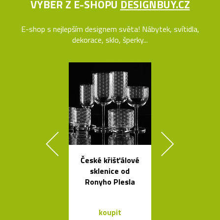
VÝBĚR Z E-SHOPU
DESIGNBUY.CZ
E-shop s nejlepším designem světa! Nábytek, svítidla,
dekorace, sklo, šperky...
České křišťálové
Nezávadné l
sklenice od
na vodu od K
Ronyho Plesla
Rashida
koupit
koupit