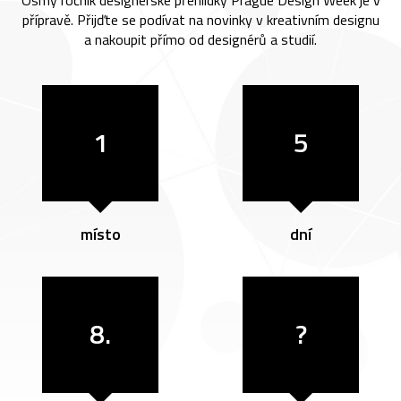
Osmý ročník designérské přehlídky Prague Design Week je v
přípravě. Přijďte se podívat na novinky v kreativním designu
a nakoupit přímo od designérů a studií.
1
5
místo
dní
8.
?