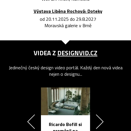
Výstava Liběna Rochová: Doteky
od 20.11.2025 do 29.8.2027
Moravská galerie v Brně
VIDEA Z
DESIGNVID.CZ
Jedinečný český design video portál. Každý den nová videa
nejen o designu...
Ricardo Bofill si
Přichází ten
proměnil na