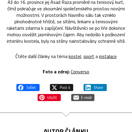
Až do 16. prosince jej Asad Raza proměnil na tenisový kurt,
čímž pokračuje ve zkoumání společenského prostou novými
možnostmi. V prostorách hlavního sálu tak vzniklo
plnohodnotné hřiště, se sítěmi, linkami a tenisovými
raketami zdarma k zapůjčení. Návštěvníci se po hře dokonce
mohou osvěžit jasmínovým čajem. Aby nedošlo k poškození
interiéru kostela, byly na stěny nainstalovány ochranné sítě.
Čtěte další články na téma
kostel
,
sport
a
instalace
Foto a zdroj:
Converso
AUTOR ČLÁNKU