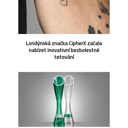
Londýnská značka CipherX začala
nabízet inovativní bezbolestné
tetování