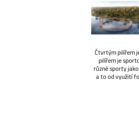
Čtvrtým pilířem j
pilířem je spor
různé sporty jako 
a to od využití 