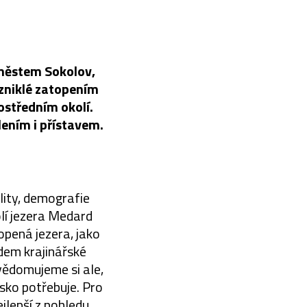
 městem Sokolov,
vzniklé zatopením
rostředním okolí.
lením i přístavem.
lity, demografie
olí jezera Medard
opená jezera, jako
dem krajinářské
vědomujeme si ale,
vsko potřebuje. Pro
jlepší z pohledu