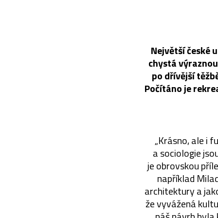
Největší české 
chystá výraznou 
po dřívější těžb
Počítáno je rekre
„Krásno, ale i 
a sociologie jso
je obrovskou příl
například Mila
architektury a ja
že vyvážená kultur
náš návrh byla 