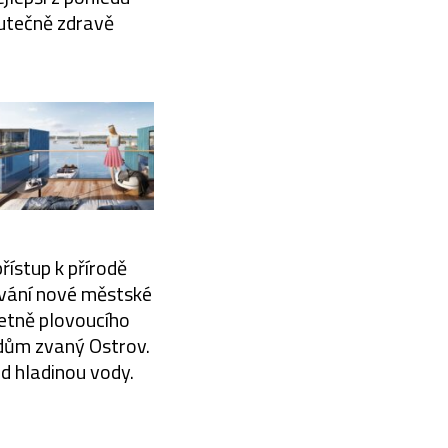
kutečně zdravě
řístup k přírodě
ování nové městské
četně plovoucího
 dům zvaný Ostrov.
d hladinou vody.