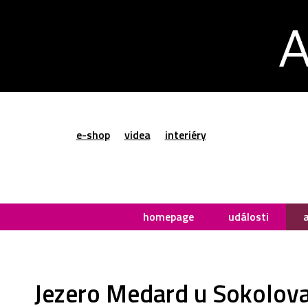
e-shop
videa
interiéry
homepage
události
Jezero Medard u Sokolova