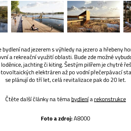
e bydlení nad jezerem s výhledy na jezero a hřebeny h
tovní a rekreační využití oblasti. Bude zde možné vybu
loděnice, jachting či kiting. Šestým pilířem je chytré ře
fotovoltaických elektráren až po vodní přečerpávací sta
se plánují do tří let, celá revitalizace pak do 20 let.
Čtěte další články na téma
bydlení
a
rekonstrukce
Foto a z
droj:
A8000