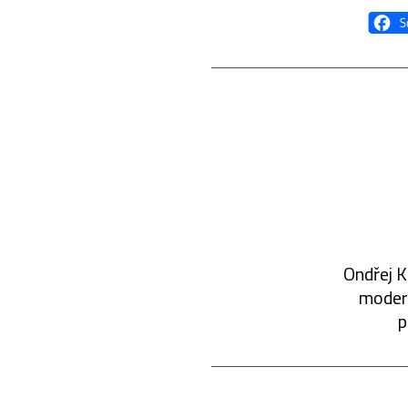
Ondřej K
modern
p