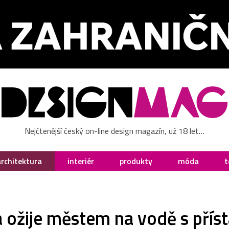
Nejčtenější český on-line design magazín, už 18 let…
architektura
interiér
produkty
móda
t
 ožije městem na vodě s příst