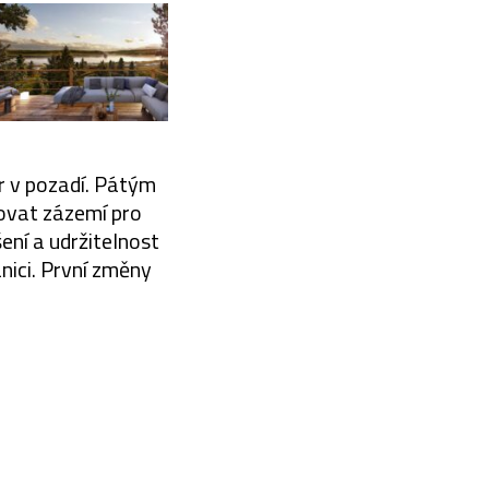
or v pozadí. Pátým
dovat zázemí pro
šení a udržitelnost
nici. První změny