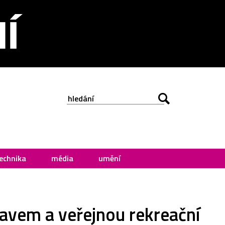
echnika
média
umění
avem a veřejnou rekreační