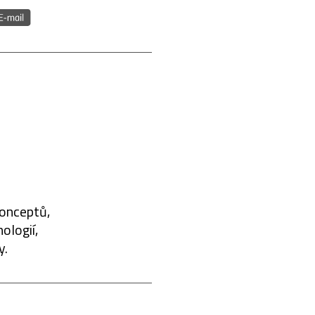
konceptů,
ologií,
y.