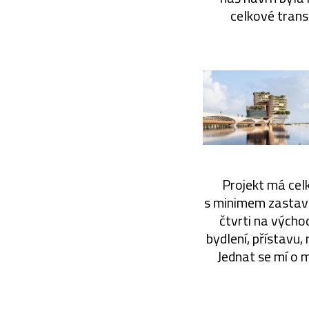
celkové trans
Projekt má celk
s minimem zastavě
čtvrti na výcho
bydlení, přístavu
Jednat se mí o 