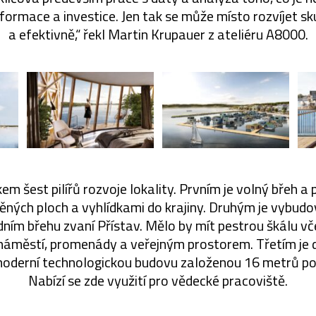
formace a investice. Jen tak se může místo rozvíjet s
a efektivně,“ řekl Martin Krupauer z ateliéru A8000.
em šest pilířů rozvoje lokality. Prvním je volný břeh a p
ných ploch a vyhlídkami do krajiny. Druhým je vybud
dním břehu zvaní Přístav. Mělo by mít pestrou škálu v
, náměstí, promenády a veřejným prostorem. Třetím je
moderní technologickou budovu založenou 16 metrů po
Nabízí se zde využití pro vědecké pracoviště.