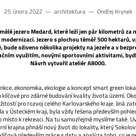
25. února 2022
––
architektura
––
Ondřej Krynek
umělé jezero Medard, které leží jen pár kilometrů za
modernizaci. Jezero s plochou téměř 500 hektarů, 
ě, bude oživeno několika projekty na jezeře a v bezp
ačním využitím, novými sportovními aktivitami, byd
Návrh vytvořil ateliér A8000.
funkce, ekonomika, ekologie a koncept smart green loka
u klíčové pro zdárné budování kvality života území. Ok
ežitostí pro rozvoj celého Karlovarského kraje. Jiná zat
da v Ústeckém kraji, byla vždy řešena především pohle
ko místo k rekreaci. Na tu samozřejmě myslíme také. U
ní krajina přináší nový život do lokality, který Sokolo
klíčová především práce s daty a analýza toho, co je ne