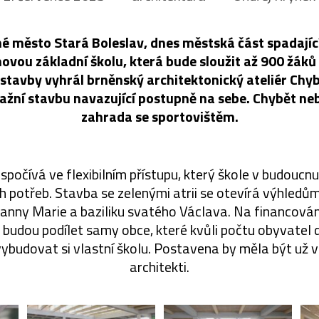
é město Stará Boleslav, dnes městská část spadajíc
ovou základní školu, která bude sloužit až 900 žáků 
tavby vyhrál brněnský architektonický ateliér Chybí
lažní stavbu navazující postupně na sebe. Chybět n
zahrada se sportovištěm.
spočívá ve flexibilním přístupu, který škole v budoucn
h potřeb. Stavba se zelenými atrii se otevírá výhledům
nny Marie a baziliku svatého Václava. Na financován
e budou podílet samy obce, které kvůli počtu obyvatel d
budovat si vlastní školu. Postavena by měla být už v
architekti.