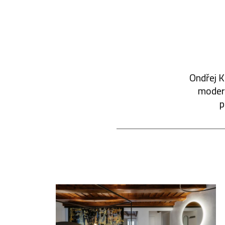
Ondřej K
modern
p