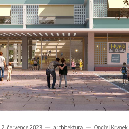
2. července 2023
––
architektura
––
Ondřej Krynek