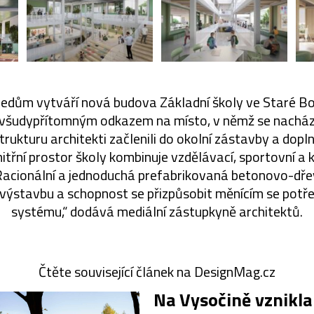
ledům vytváří nová budova Základní školy ve Staré Bo
všudypřítomným odkazem na místo, v němž se nachází. 
rukturu architekti začlenili do okolní zástavby a doplnil
nitřní prostor školy kombinuje vzdělávací, sportovní a 
 Racionální a jednoduchá prefabrikovaná betonovo-dř
výstavbu a schopnost se přizpůsobit měnícím se pot
systému,“ dodává mediální zástupkyně architektů.
Čtěte související článek na DesignMag.cz
Na Vysočině vznikla