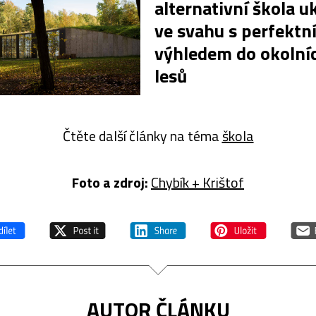
alternativní škola u
ve svahu s perfektn
výhledem do okolní
lesů
Čtěte další články na téma
škola
Foto a z
droj:
Chybík + Krištof
AUTOR ČLÁNKU