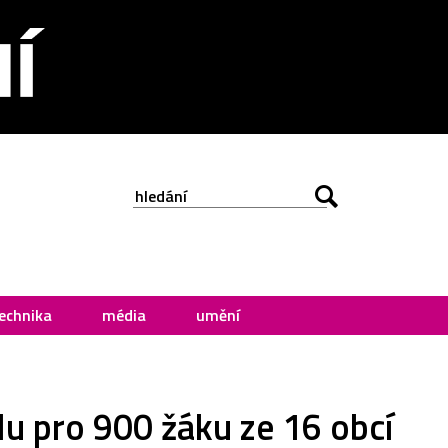
echnika
média
umění
olu pro 900 žáku ze 16 obcí