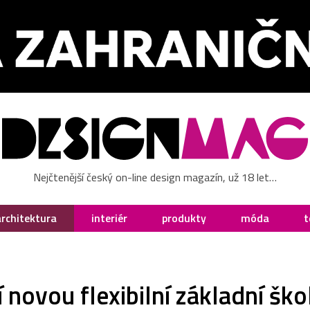
Nejčtenější český on-line design magazín, už 18 let…
architektura
interiér
produkty
móda
t
 novou flexibilní základní šk