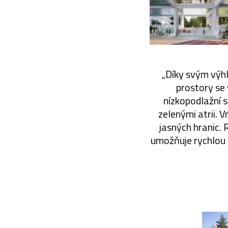
„Díky svým výh
prostory se 
nízkopodlažní st
zelenými atrii. V
jasných hranic.
umožňuje rychlou 