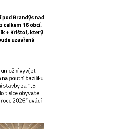
í pod Brandýs nad
z celkem 16 obcí.
k + Krištof, který
ebude uzavřená
u umožní vyvíjet
 na poutní baziliku
í stavby za 1,5
o tisíce obyvatel
 roce 2026,“ uvádí