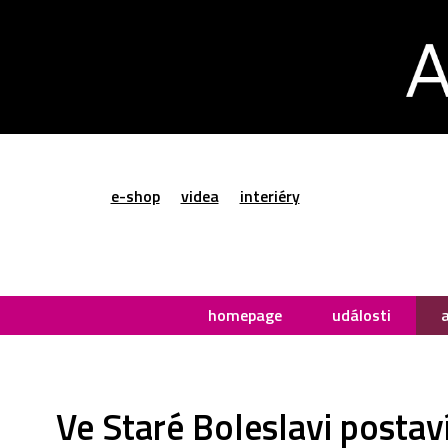
e-shop
videa
interiéry
homepage
události
Ve Staré Boleslavi postaví