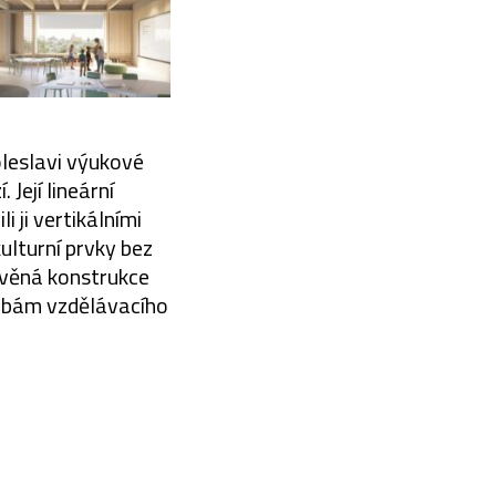
leslavi výukové
Její lineární
i ji vertikálními
kulturní prvky bez
evěná konstrukce
řebám vzdělávacího