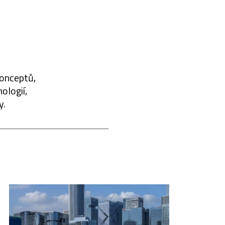
konceptů,
ologií,
y.