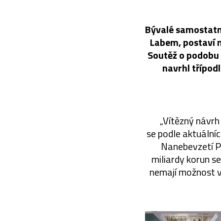
Bývalé samostatn
Labem, postaví n
Soutěž o podobu s
navrhl třípod
„Vítězný návrh 
se podle aktuálníc
Nanebevzetí Pa
miliardy korun s
nemají možnost vy