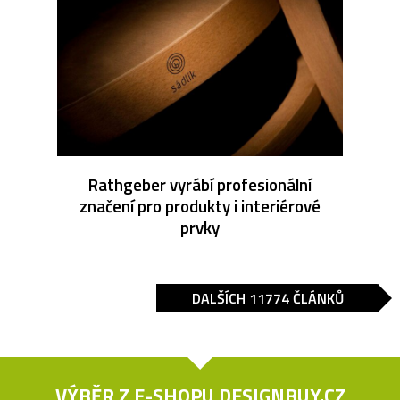
Rathgeber vyrábí profesionální
značení pro produkty i interiérové
prvky
DALŠÍCH 11774 ČLÁNKŮ
VÝBĚR Z E-SHOPU
DESIGNBUY.CZ