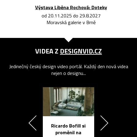
Výstava Liběna Rochová: Doteky
od 20.11.2025 do 29.8.2027
Moravská galerie v Brně
VIDEA Z
DESIGNVID.CZ
Jedinečný český design video portál. Každý den nová videa
nejen o designu...
Ricardo Bofill si
Přichází ten
proměnil na
propracovan