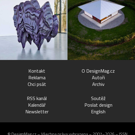
Kontakt
O DesignMag.cz
Reklama
Autoři
Chci psát
Archiv
RSS kanál
Soutěž
Kalendář
Poslat design
Newsletter
English
© DesignMag.cz – Všechna práva vyhrazena – 2007–2026 – ISSN