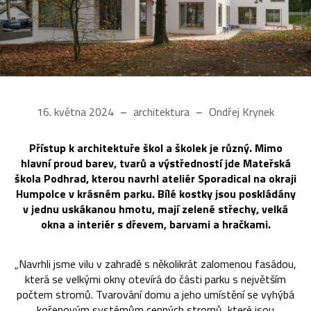
16. května 2024
architektura
Ondřej Krynek
Přístup k architektuře škol a školek je různý. Mimo
hlavní proud barev, tvarů a výstředností jde Mateřská
škola Podhrad, kterou navrhl ateliér Sporadical na okraji
Humpolce v krásném parku. Bílé kostky jsou poskládány
v jednu uskákanou hmotu, mají zelené střechy, velká
okna a interiér s dřevem, barvami a hračkami.
„Navrhli jsme vilu v zahradě s několikrát zalomenou fasádou,
která se velkými okny otevírá do části parku s největším
počtem stromů. Tvarování domu a jeho umístění se vyhýbá
kořenovým systémům cenných stromů, které jsou