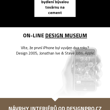
bydlení bývalou
elektronic
továrnu na
zápisník
cement
reMarkable
ON-LINE
DESIGN MUSEUM
Víte, že první iPhone byl vyvíjen dva roky?
Design 2005, Jonathan Ive & Steve Jobs, Apple
NÁVRHY INTERIÉRŮ OD
DESIGNPRO.CZ